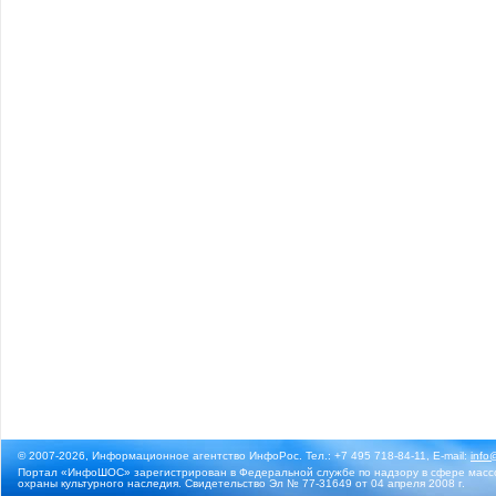
© 2007-2026, Информационное агентство ИнфоРос. Тел.: +7 495 718-84-11, E-mail:
info
Портал «ИнфоШОС» зарегистрирован в Федеральной службе по надзору в сфере массо
охраны культурного наследия. Свидетельство Эл № 77-31649 от 04 апреля 2008 г.