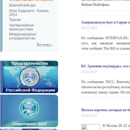
Фабиан Майенфиш.
Шанхайский дух
Игры Будущего - Казань
2024
Туризм
Американскую базу в Сирии 
Чрезвычайные
24.03.2023
происшествия
Международное
По сообщению INTERFAX.RU, ба
сотрудничество
того, как накануне америк
Все темы »
этом сообщает The Hill со ссылко
КС Армении подтвердил, что 
24.03.2023
По сообщению ТАСС, Конституц
обязательства республики, изло
основному закону страны. Об э
Начало перемен, которых не б
24.03.2023
В Москве 20–22 м