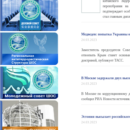
китайского лид
переизбрания на
подтверждает особ
стал главным дип
Медведев: попытка Украины о
24.03.2023
Заместитель председателя Со
отвоевать Крым станет основа
доктриной, публикует ТАСС.
В Москве задержали двух вы
24.03.2023
В Москве по коррупционному д
сообщил РИА Новости источник в
Эстония высылает российског
24.03.2023