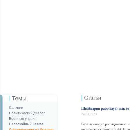
Статьи
Темы
Санкции
Швейцария расследует, как ее
Политический диалог
24.03.2023
Военные учения
Неспокойный Кавказ
Берн проводит расследование и
производства, заявил РИА Ново
Спецоперация на Украине