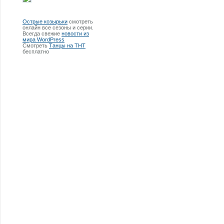
Острые козырьки
смотреть
онлайн все сезоны и серии.
Всегда свежие
новости из
мира WordPress
Смотреть
Танцы на ТНТ
бесплатно