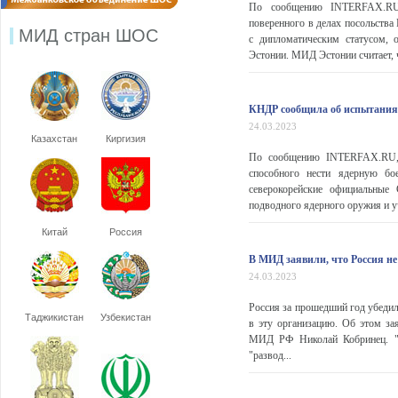
По сообщению INTERFAX.RU,
поверенного в делах посольства
МИД стран ШОС
с дипломатическим статусом, 
Эстонии. МИД Эстонии считает, ч
КНДР сообщила об испытаниях
24.03.2023
Казахстан
Киргизия
По сообщению INTERFAX.RU, С
способного нести ядерную бо
северокорейские официальные
подводного ядерного оружия и уч
Китай
Россия
В МИД заявили, что Россия не
24.03.2023
Россия за прошедший год убедил
Таджикистан
Узбекистан
в эту организацию. Об этом за
МИД РФ Николай Кобринец. "З
"развод...