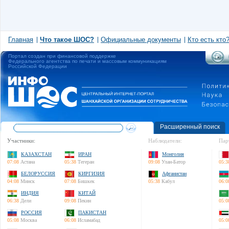
Главная
Что такое ШОС?
Официальные документы
Кто есть кто
Портал создан при финансовой поддержке
Федерального агентства по печати и массовым коммуникациям
Российской Федерации
Расширенный поиск
Участники:
Наблюдатели:
Пар
КАЗАХСТАН
ИРАН
Монголия
07:08
Астана
05:38
Тегеран
09:08
Улан-Батор
05:3
БЕЛОРУССИЯ
КИРГИЗИЯ
Афганистан
04:08
Минск
07:08
Бишкек
05:38
Кабул
06:0
ИНДИЯ
КИТАЙ
06:38
Дели
09:08
Пекин
05:0
РОССИЯ
ПАКИСТАН
05:08
Москва
06:08
Исламабад
05:0