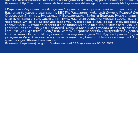
Чистопольский Джамаат, Рохнамо ба суи давлати исломи, Террористическое сообщест
Источник:
http://nac.gov.ru/terroristicheskie-i-ekstremistskie-organizacii-i-materialy.html
данные
* Перечень общественных объединений и религиозных организаций в отношении котор
Национал-большевистская партия, ВЕК РА, Рада земли Кубанской Духовно Родовой Де
Староверов-Инглингов, Нурджулар, К Богодержавию, Таблиги Джамаат, Русское наци
славян, Ат-Такфир Валь-Хиджра, Пит Буль, Национал-социалистическая рабочая парт
Череповца, Духовно-Родовая Держава Русь, Русское национальное единство, Древнер
Кровь и Честь, О свободе совести и о религиозных объединениях, Омская организаци
религиозная организация п. Боровский, Община Коренного Русского народа Щелковског
организация «Братство», Свидетели Иеговы, О противодействии экстремистской деяте
болельщиков «Фирма», Молодежная правозащитная группа МПГ, Курсом Правды и Единен
республика Русь, Арестантское уголовное единство, Башкорт, Нация и свобода, W.H.С
прав граждан, Штабы Навального
Источник:
https://minjust.gov.ru/ru/documents/7822/
данные на
06.08.2021