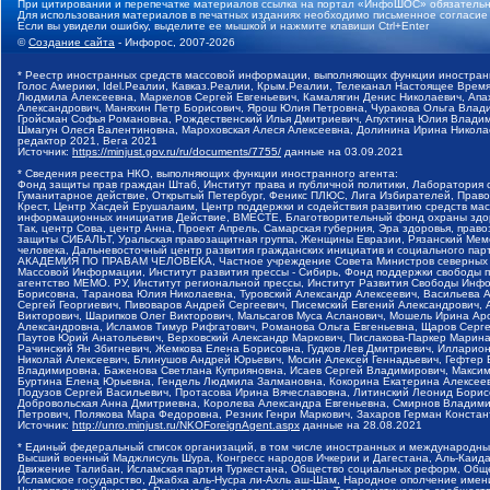
При цитировании и перепечатке материалов ссылка на портал «ИнфоШОС» обязательн
Для использования материалов в печатных изданиях необходимо письменное согласие
Если вы увидели ошибку, выделите ее мышкой и нажмите клавиши Ctrl+Enter
©
Создание сайта
- Инфорос, 2007-2026
* Реестр иностранных средств массовой информации, выполняющих функции иностранн
Голос Америки, Idel.Реалии, Кавказ.Реалии, Крым.Реалии, Телеканал Настоящее Время
Людмила Алексеевна, Маркелов Сергей Евгеньевич, Камалягин Денис Николаевич, Апах
Александрович, Маняхин Петр Борисович, Ярош Юлия Петровна, Чуракова Ольга Влади
Гройсман Софья Романовна, Рождественский Илья Дмитриевич, Апухтина Юлия Владимир
Шмагун Олеся Валентиновна, Мароховская Алеся Алексеевна, Долинина Ирина Никола
редактор 2021, Вега 2021
Источник:
https://minjust.gov.ru/ru/documents/7755/
данные на
03.09.2021
* Сведения реестра НКО, выполняющих функции иностранного агента:
Фонд защиты прав граждан Штаб, Институт права и публичной политики, Лаборатория
Гуманитарное действие, Открытый Петербург, Феникс ПЛЮС, Лига Избирателей, Правов
Крест, Центр Хасдей Ерушалаим, Центр поддержки и содействия развитию средств мас
информационных инициатив Действие, ВМЕСТЕ, Благотворительный фонд охраны здоров
Так, центр Сова, центр Анна, Проект Апрель, Самарская губерния, Эра здоровья, пр
защиты СИБАЛЬТ, Уральская правозащитная группа, Женщины Евразии, Рязанский Мемо
человека, Дальневосточный центр развития гражданских инициатив и социального пар
АКАДЕМИЯ ПО ПРАВАМ ЧЕЛОВЕКА, Частное учреждение Совета Министров северных стр
Массовой Информации, Институт развития прессы - Сибирь, Фонд поддержки свободы 
агентство МЕМО. РУ, Институт региональной прессы, Институт Развития Свободы Инф
Борисовна, Таранова Юлия Николаевна, Туровский Александр Алексеевич, Васильева 
Сергей Георгиевич, Пивоваров Андрей Сергеевич, Писемский Евгений Александрович,
Викторович, Шарипков Олег Викторович, Мальсагов Муса Асланович, Мошель Ирина Ар
Александровна, Исламов Тимур Рифгатович, Романова Ольга Евгеньевна, Щаров Серг
Паутов Юрий Анатольевич, Верховский Александр Маркович, Пислакова-Паркер Марина
Рачинский Ян Збигневич, Жемкова Елена Борисовна, Гудков Лев Дмитриевич, Иллари
Николай Алексеевич, Блинушов Андрей Юрьевич, Мосин Алексей Геннадьевич, Гефтер
Владимировна, Баженова Светлана Куприяновна, Исаев Сергей Владимирович, Максим
Буртина Елена Юрьевна, Гендель Людмила Залмановна, Кокорина Екатерина Алексеев
Подузов Сергей Васильевич, Протасова Ирина Вячеславовна, Литинский Леонид Борис
Добровольская Анна Дмитриевна, Королева Александра Евгеньевна, Смирнов Владими
Петрович, Полякова Мара Федоровна, Резник Генри Маркович, Захаров Герман Конста
Источник:
http://unro.minjust.ru/NKOForeignAgent.aspx
данные на
28.08.2021
* Единый федеральный список организаций, в том числе иностранных и международны
Высший военный Маджлисуль Шура, Конгресс народов Ичкерии и Дагестана, Аль-Каида, 
Движение Талибан, Исламская партия Туркестана, Общество социальных реформ, Общес
Исламское государство, Джабха аль-Нусра ли-Ахль аш-Шам, Народное ополчение имен