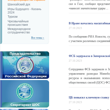
сил в Газе, сообщил представи
Шанхайский дух
«наносит значительные удары ...
Игры Будущего - Казань
2024
Туризм
Чрезвычайные
В Иране начались масштабные
происшествия
27.10.2023
Международное
сотрудничество
По сообщению РИА Новости, сух
Все темы »
с участием различных соединений
ФСБ задержала в Запорожской
27.10.2023
Сотрудники ФСБ задержали в За
управлением разведки Миноб
ресурсы и оказывавших психо
общественных связей (ЦОС) ФСБ
ЦБ повысил ключевую ставку 
27.10.2023