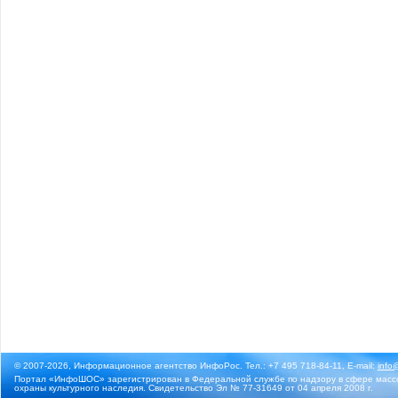
© 2007-2026, Информационное агентство ИнфоРос. Тел.: +7 495 718-84-11, E-mail:
info
Портал «ИнфоШОС» зарегистрирован в Федеральной службе по надзору в сфере массо
охраны культурного наследия. Свидетельство Эл № 77-31649 от 04 апреля 2008 г.