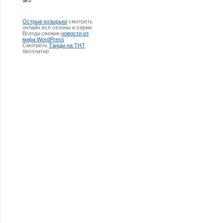
Острые козырьки
смотреть
онлайн все сезоны и серии.
Всегда свежие
новости из
мира WordPress
Смотреть
Танцы на ТНТ
бесплатно