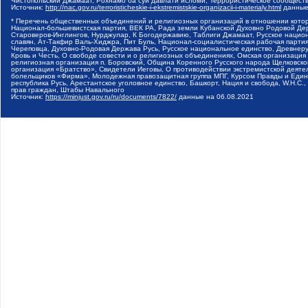
Чистопольский Джамаат, Рохнамо ба суи давлати исломи, Террористическое сообщест
Источник:
http://nac.gov.ru/terroristicheskie-i-ekstremistskie-organizacii-i-materialy.html
данные
* Перечень общественных объединений и религиозных организаций в отношении котор
Национал-большевистская партия, ВЕК РА, Рада земли Кубанской Духовно Родовой Де
Староверов-Инглингов, Нурджулар, К Богодержавию, Таблиги Джамаат, Русское наци
славян, Ат-Такфир Валь-Хиджра, Пит Буль, Национал-социалистическая рабочая парт
Череповца, Духовно-Родовая Держава Русь, Русское национальное единство, Древнер
Кровь и Честь, О свободе совести и о религиозных объединениях, Омская организаци
религиозная организация п. Боровский, Община Коренного Русского народа Щелковског
организация «Братство», Свидетели Иеговы, О противодействии экстремистской деяте
болельщиков «Фирма», Молодежная правозащитная группа МПГ, Курсом Правды и Единен
республика Русь, Арестантское уголовное единство, Башкорт, Нация и свобода, W.H.С
прав граждан, Штабы Навального
Источник:
https://minjust.gov.ru/ru/documents/7822/
данные на
06.08.2021