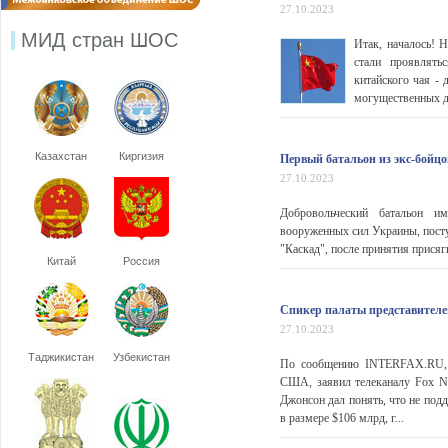
27.10.2023
МИД стран ШОС
Итак, началось! 
стали проявлять
китайского чая -
могущественных д
Казахстан
Киргизия
Первый батальон из экс-бойцо
27.10.2023
Добровольческий батальон и
вооруженных сил Украины, посту
"Каскад", после принятия прися
Китай
Россия
Спикер палаты представителе
27.10.2023
Таджикистан
Узбекистан
По сообщению INTERFAX.RU, М
США, заявил телеканалу Fox N
Джонсон дал понять, что не под
в размере $106 млрд, г...