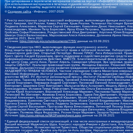
При цитировании и перепечатке материалов ссылка на портал «ИнфоШОС» обязательн
Для использования материалов в печатных изданиях необходимо письменное согласие
Если вы увидели ошибку, выделите ее мышкой и нажмите клавиши Ctrl+Enter
©
Создание сайта
- Инфорос, 2007-2026
* Реестр иностранных средств массовой информации, выполняющих функции иностранн
Голос Америки, Idel.Реалии, Кавказ.Реалии, Крым.Реалии, Телеканал Настоящее Время
Людмила Алексеевна, Маркелов Сергей Евгеньевич, Камалягин Денис Николаевич, Апах
Александрович, Маняхин Петр Борисович, Ярош Юлия Петровна, Чуракова Ольга Влади
Гройсман Софья Романовна, Рождественский Илья Дмитриевич, Апухтина Юлия Владимир
Шмагун Олеся Валентиновна, Мароховская Алеся Алексеевна, Долинина Ирина Никола
редактор 2021, Вега 2021
Источник:
https://minjust.gov.ru/ru/documents/7755/
данные на
03.09.2021
* Сведения реестра НКО, выполняющих функции иностранного агента:
Фонд защиты прав граждан Штаб, Институт права и публичной политики, Лаборатория
Гуманитарное действие, Открытый Петербург, Феникс ПЛЮС, Лига Избирателей, Правов
Крест, Центр Хасдей Ерушалаим, Центр поддержки и содействия развитию средств мас
информационных инициатив Действие, ВМЕСТЕ, Благотворительный фонд охраны здоров
Так, центр Сова, центр Анна, Проект Апрель, Самарская губерния, Эра здоровья, пр
защиты СИБАЛЬТ, Уральская правозащитная группа, Женщины Евразии, Рязанский Мемо
человека, Дальневосточный центр развития гражданских инициатив и социального пар
АКАДЕМИЯ ПО ПРАВАМ ЧЕЛОВЕКА, Частное учреждение Совета Министров северных стр
Массовой Информации, Институт развития прессы - Сибирь, Фонд поддержки свободы 
агентство МЕМО. РУ, Институт региональной прессы, Институт Развития Свободы Инф
Борисовна, Таранова Юлия Николаевна, Туровский Александр Алексеевич, Васильева 
Сергей Георгиевич, Пивоваров Андрей Сергеевич, Писемский Евгений Александрович,
Викторович, Шарипков Олег Викторович, Мальсагов Муса Асланович, Мошель Ирина Ар
Александровна, Исламов Тимур Рифгатович, Романова Ольга Евгеньевна, Щаров Серг
Паутов Юрий Анатольевич, Верховский Александр Маркович, Пислакова-Паркер Марина
Рачинский Ян Збигневич, Жемкова Елена Борисовна, Гудков Лев Дмитриевич, Иллари
Николай Алексеевич, Блинушов Андрей Юрьевич, Мосин Алексей Геннадьевич, Гефтер
Владимировна, Баженова Светлана Куприяновна, Исаев Сергей Владимирович, Максим
Буртина Елена Юрьевна, Гендель Людмила Залмановна, Кокорина Екатерина Алексеев
Подузов Сергей Васильевич, Протасова Ирина Вячеславовна, Литинский Леонид Борис
Добровольская Анна Дмитриевна, Королева Александра Евгеньевна, Смирнов Владими
Петрович, Полякова Мара Федоровна, Резник Генри Маркович, Захаров Герман Конста
Источник:
http://unro.minjust.ru/NKOForeignAgent.aspx
данные на
28.08.2021
* Единый федеральный список организаций, в том числе иностранных и международны
Высший военный Маджлисуль Шура, Конгресс народов Ичкерии и Дагестана, Аль-Каида, 
Движение Талибан, Исламская партия Туркестана, Общество социальных реформ, Общес
Исламское государство, Джабха аль-Нусра ли-Ахль аш-Шам, Народное ополчение имен