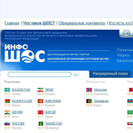
Главная
Что такое ШОС?
Официальные документы
Кто есть кто
Портал создан при финансовой поддержке
Федерального агентства по печати и массовым коммуникациям
Российской Федерации
Расширенный поиск
Участники:
Наблюдатели:
Пар
КАЗАХСТАН
ИРАН
Монголия
20:17
Астана
18:47
Тегеран
22:17
Улан-Батор
18:4
БЕЛОРУССИЯ
КИРГИЗИЯ
Афганистан
17:17
Минск
20:17
Бишкек
18:47
Кабул
19:1
ИНДИЯ
КИТАЙ
19:47
Дели
22:17
Пекин
18:1
РОССИЯ
ПАКИСТАН
18:17
Москва
19:17
Исламабад
18:1