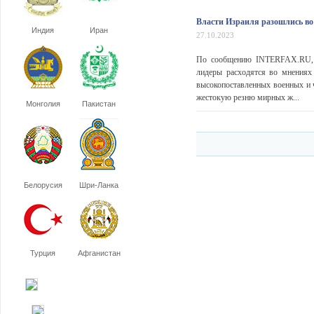
Власти Израиля разошлись во 
Индия
Иран
27.10.2023
По сообщению INTERFAX.RU, ар
лидеры расходятся во мнениях
высокопоставленных военных и 
жестокую резню мирных ж...
Монголия
Пакистан
Белорусия
Шри-Ланка
Турция
Афганистан