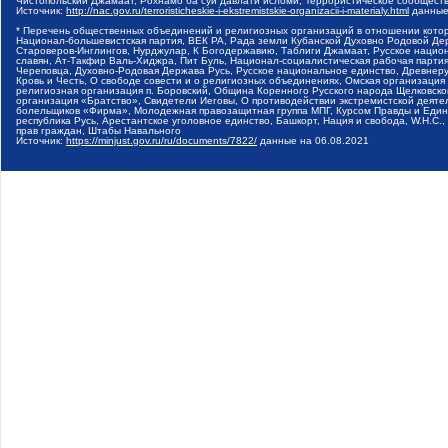
Чистопольский Джамаат, Рохнамо ба суи давлати исломи, Террористическое сообщест
Источник:
http://nac.gov.ru/terroristicheskie-i-ekstremistskie-organizacii-i-materialy.html
данные
* Перечень общественных объединений и религиозных организаций в отношении котор
Национал-большевистская партия, ВЕК РА, Рада земли Кубанской Духовно Родовой Де
Староверов-Инглингов, Нурджулар, К Богодержавию, Таблиги Джамаат, Русское наци
славян, Ат-Такфир Валь-Хиджра, Пит Буль, Национал-социалистическая рабочая парт
Череповца, Духовно-Родовая Держава Русь, Русское национальное единство, Древнер
Кровь и Честь, О свободе совести и о религиозных объединениях, Омская организаци
религиозная организация п. Боровский, Община Коренного Русского народа Щелковског
организация «Братство», Свидетели Иеговы, О противодействии экстремистской деяте
болельщиков «Фирма», Молодежная правозащитная группа МПГ, Курсом Правды и Единен
республика Русь, Арестантское уголовное единство, Башкорт, Нация и свобода, W.H.С
прав граждан, Штабы Навального
Источник:
https://minjust.gov.ru/ru/documents/7822/
данные на
06.08.2021