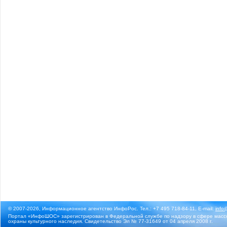
© 2007-2026, Информационное агентство ИнфоРос. Тел.: +7 495 718-84-11, E-mail:
info
Портал «ИнфоШОС» зарегистрирован в Федеральной службе по надзору в сфере массо
охраны культурного наследия. Свидетельство Эл № 77-31649 от 04 апреля 2008 г.