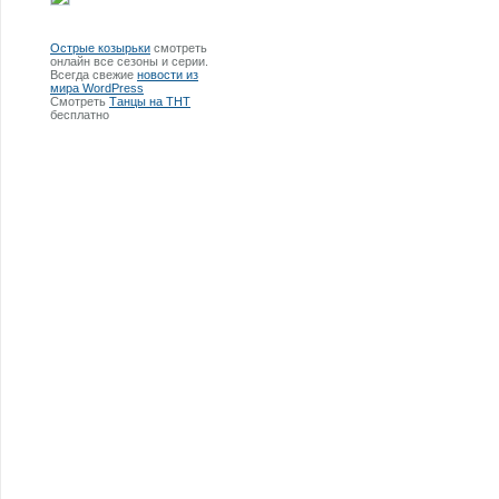
Острые козырьки
смотреть
онлайн все сезоны и серии.
Всегда свежие
новости из
мира WordPress
Смотреть
Танцы на ТНТ
бесплатно