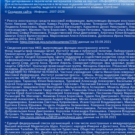
При цитировании и перепечатке материалов ссылка на портал «ИнфоШОС» обязательн
Для использования материалов в печатных изданиях необходимо письменное согласие
Если вы увидели ошибку, выделите ее мышкой и нажмите клавиши Ctrl+Enter
©
Создание сайта
- Инфорос, 2007-2026
* Реестр иностранных средств массовой информации, выполняющих функции иностранн
Голос Америки, Idel.Реалии, Кавказ.Реалии, Крым.Реалии, Телеканал Настоящее Время
Людмила Алексеевна, Маркелов Сергей Евгеньевич, Камалягин Денис Николаевич, Апах
Александрович, Маняхин Петр Борисович, Ярош Юлия Петровна, Чуракова Ольга Влади
Гройсман Софья Романовна, Рождественский Илья Дмитриевич, Апухтина Юлия Владимир
Шмагун Олеся Валентиновна, Мароховская Алеся Алексеевна, Долинина Ирина Никола
редактор 2021, Вега 2021
Источник:
https://minjust.gov.ru/ru/documents/7755/
данные на
03.09.2021
* Сведения реестра НКО, выполняющих функции иностранного агента:
Фонд защиты прав граждан Штаб, Институт права и публичной политики, Лаборатория
Гуманитарное действие, Открытый Петербург, Феникс ПЛЮС, Лига Избирателей, Правов
Крест, Центр Хасдей Ерушалаим, Центр поддержки и содействия развитию средств мас
информационных инициатив Действие, ВМЕСТЕ, Благотворительный фонд охраны здоров
Так, центр Сова, центр Анна, Проект Апрель, Самарская губерния, Эра здоровья, пр
защиты СИБАЛЬТ, Уральская правозащитная группа, Женщины Евразии, Рязанский Мемо
человека, Дальневосточный центр развития гражданских инициатив и социального пар
АКАДЕМИЯ ПО ПРАВАМ ЧЕЛОВЕКА, Частное учреждение Совета Министров северных стр
Массовой Информации, Институт развития прессы - Сибирь, Фонд поддержки свободы 
агентство МЕМО. РУ, Институт региональной прессы, Институт Развития Свободы Инф
Борисовна, Таранова Юлия Николаевна, Туровский Александр Алексеевич, Васильева 
Сергей Георгиевич, Пивоваров Андрей Сергеевич, Писемский Евгений Александрович,
Викторович, Шарипков Олег Викторович, Мальсагов Муса Асланович, Мошель Ирина Ар
Александровна, Исламов Тимур Рифгатович, Романова Ольга Евгеньевна, Щаров Серг
Паутов Юрий Анатольевич, Верховский Александр Маркович, Пислакова-Паркер Марина
Рачинский Ян Збигневич, Жемкова Елена Борисовна, Гудков Лев Дмитриевич, Иллари
Николай Алексеевич, Блинушов Андрей Юрьевич, Мосин Алексей Геннадьевич, Гефтер
Владимировна, Баженова Светлана Куприяновна, Исаев Сергей Владимирович, Максим
Буртина Елена Юрьевна, Гендель Людмила Залмановна, Кокорина Екатерина Алексеев
Подузов Сергей Васильевич, Протасова Ирина Вячеславовна, Литинский Леонид Борис
Добровольская Анна Дмитриевна, Королева Александра Евгеньевна, Смирнов Владими
Петрович, Полякова Мара Федоровна, Резник Генри Маркович, Захаров Герман Конста
Источник:
http://unro.minjust.ru/NKOForeignAgent.aspx
данные на
28.08.2021
* Единый федеральный список организаций, в том числе иностранных и международны
Высший военный Маджлисуль Шура, Конгресс народов Ичкерии и Дагестана, Аль-Каида, 
Движение Талибан, Исламская партия Туркестана, Общество социальных реформ, Общес
Исламское государство, Джабха аль-Нусра ли-Ахль аш-Шам, Народное ополчение имен