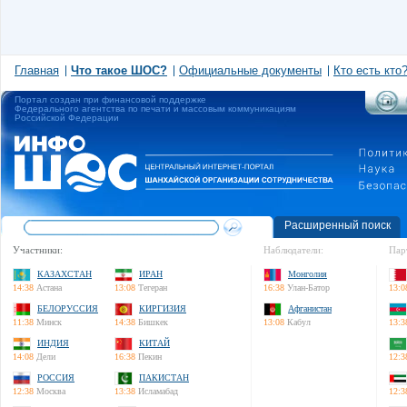
Главная
Что такое ШОС?
Официальные документы
Кто есть кто
Портал создан при финансовой поддержке
Федерального агентства по печати и массовым коммуникациям
Российской Федерации
Расширенный поиск
Участники:
Наблюдатели:
Пар
КАЗАХСТАН
ИРАН
Монголия
14:38
Астана
13:08
Тегеран
16:38
Улан-Батор
13:0
БЕЛОРУССИЯ
КИРГИЗИЯ
Афганистан
11:38
Минск
14:38
Бишкек
13:08
Кабул
13:3
ИНДИЯ
КИТАЙ
14:08
Дели
16:38
Пекин
12:3
РОССИЯ
ПАКИСТАН
12:38
Москва
13:38
Исламабад
12:3