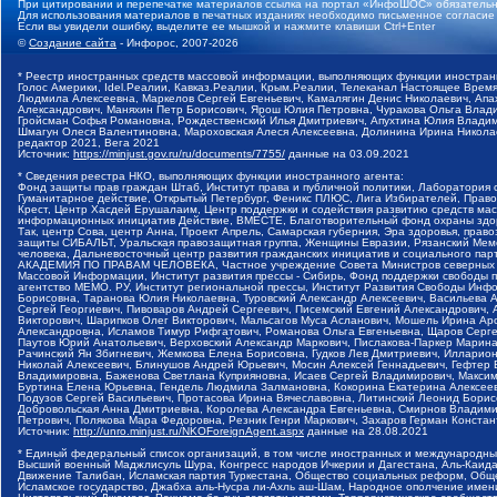
При цитировании и перепечатке материалов ссылка на портал «ИнфоШОС» обязательн
Для использования материалов в печатных изданиях необходимо письменное согласие
Если вы увидели ошибку, выделите ее мышкой и нажмите клавиши Ctrl+Enter
©
Создание сайта
- Инфорос, 2007-2026
* Реестр иностранных средств массовой информации, выполняющих функции иностранн
Голос Америки, Idel.Реалии, Кавказ.Реалии, Крым.Реалии, Телеканал Настоящее Время
Людмила Алексеевна, Маркелов Сергей Евгеньевич, Камалягин Денис Николаевич, Апах
Александрович, Маняхин Петр Борисович, Ярош Юлия Петровна, Чуракова Ольга Влади
Гройсман Софья Романовна, Рождественский Илья Дмитриевич, Апухтина Юлия Владимир
Шмагун Олеся Валентиновна, Мароховская Алеся Алексеевна, Долинина Ирина Никола
редактор 2021, Вега 2021
Источник:
https://minjust.gov.ru/ru/documents/7755/
данные на
03.09.2021
* Сведения реестра НКО, выполняющих функции иностранного агента:
Фонд защиты прав граждан Штаб, Институт права и публичной политики, Лаборатория
Гуманитарное действие, Открытый Петербург, Феникс ПЛЮС, Лига Избирателей, Правов
Крест, Центр Хасдей Ерушалаим, Центр поддержки и содействия развитию средств мас
информационных инициатив Действие, ВМЕСТЕ, Благотворительный фонд охраны здоров
Так, центр Сова, центр Анна, Проект Апрель, Самарская губерния, Эра здоровья, пр
защиты СИБАЛЬТ, Уральская правозащитная группа, Женщины Евразии, Рязанский Мемо
человека, Дальневосточный центр развития гражданских инициатив и социального пар
АКАДЕМИЯ ПО ПРАВАМ ЧЕЛОВЕКА, Частное учреждение Совета Министров северных стр
Массовой Информации, Институт развития прессы - Сибирь, Фонд поддержки свободы 
агентство МЕМО. РУ, Институт региональной прессы, Институт Развития Свободы Инф
Борисовна, Таранова Юлия Николаевна, Туровский Александр Алексеевич, Васильева 
Сергей Георгиевич, Пивоваров Андрей Сергеевич, Писемский Евгений Александрович,
Викторович, Шарипков Олег Викторович, Мальсагов Муса Асланович, Мошель Ирина Ар
Александровна, Исламов Тимур Рифгатович, Романова Ольга Евгеньевна, Щаров Серг
Паутов Юрий Анатольевич, Верховский Александр Маркович, Пислакова-Паркер Марина
Рачинский Ян Збигневич, Жемкова Елена Борисовна, Гудков Лев Дмитриевич, Иллари
Николай Алексеевич, Блинушов Андрей Юрьевич, Мосин Алексей Геннадьевич, Гефтер
Владимировна, Баженова Светлана Куприяновна, Исаев Сергей Владимирович, Максим
Буртина Елена Юрьевна, Гендель Людмила Залмановна, Кокорина Екатерина Алексеев
Подузов Сергей Васильевич, Протасова Ирина Вячеславовна, Литинский Леонид Борис
Добровольская Анна Дмитриевна, Королева Александра Евгеньевна, Смирнов Владими
Петрович, Полякова Мара Федоровна, Резник Генри Маркович, Захаров Герман Конста
Источник:
http://unro.minjust.ru/NKOForeignAgent.aspx
данные на
28.08.2021
* Единый федеральный список организаций, в том числе иностранных и международны
Высший военный Маджлисуль Шура, Конгресс народов Ичкерии и Дагестана, Аль-Каида, 
Движение Талибан, Исламская партия Туркестана, Общество социальных реформ, Общес
Исламское государство, Джабха аль-Нусра ли-Ахль аш-Шам, Народное ополчение имен