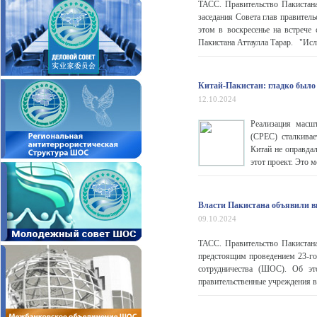
ТАСС. Правительство Пакистана
заседания Совета глав правител
этом в воскресенье на встреч
Пакистана Аттаулла Тарар. "Исла
Китай-Пакистан: гладко было
12.10.2024
Реализация масшт
(CPEC) сталкивае
Китай не оправда
этот проект. Это 
Власти Пакистана объявили 
09.10.2024
ТАСС. Правительство Пакистан
предстоящим проведением 23-го 
сотрудничества (ШОС). Об э
правительственные учреждения в 