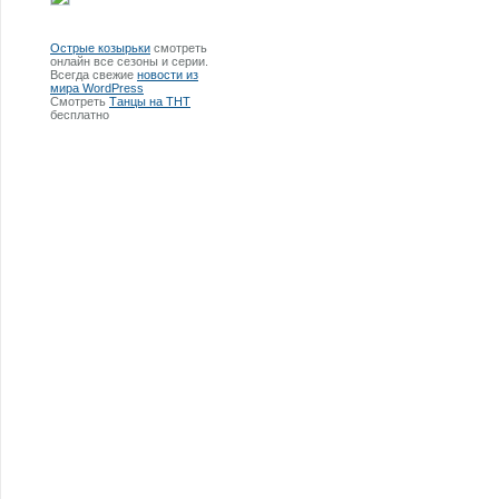
Острые козырьки
смотреть
онлайн все сезоны и серии.
Всегда свежие
новости из
мира WordPress
Смотреть
Танцы на ТНТ
бесплатно