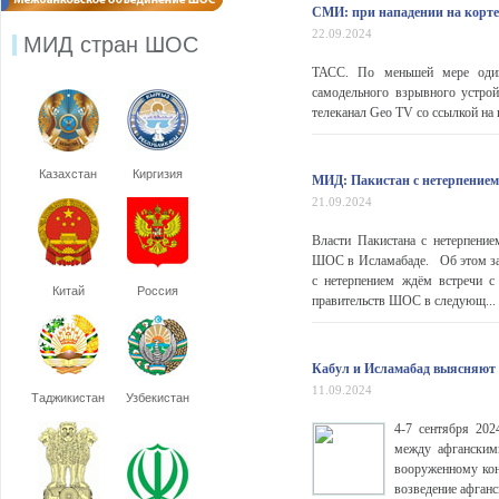
СМИ: при нападении на корте
22.09.2024
МИД стран ШОС
ТАСС. По меньшей мере один 
самодельного взрывного устрой
телеканал Geo TV со ссылкой на 
Казахстан
Киргизия
МИД: Пакистан с нетерпение
21.09.2024
Власти Пакистана с нетерпени
ШОС в Исламабаде. Об этом за
с нетерпением ждём встречи 
Китай
Россия
правительств ШОС в следующ...
Кабул и Исламабад выясняют
11.09.2024
Таджикистан
Узбекистан
4-7 сентября 20
между афганским
вооруженному кон
возведение афганс