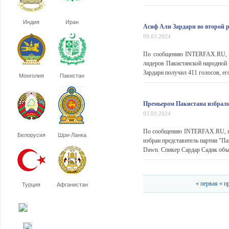
Индия
Иран
Асиф Али Зардари во второй р
09.03.2024
По сообщению INTERFAX.RU, де
лидеров Пакистанской народной 
Зардари получил 411 голосов, ег
Монголия
Пакистан
Премьером Пакистана избра
03.03.2024
По сообщению INTERFAX.RU, пре
Белорусия
Шри-Ланка
избран представитель партии "П
Dawn. Спикер Сардар Садик объя
« первая
« п
Турция
Афганистан