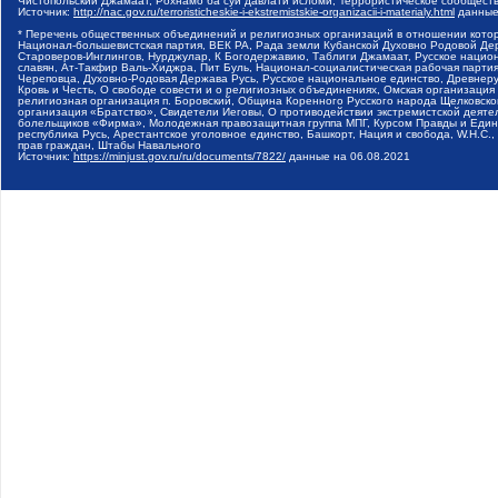
Чистопольский Джамаат, Рохнамо ба суи давлати исломи, Террористическое сообщест
Источник:
http://nac.gov.ru/terroristicheskie-i-ekstremistskie-organizacii-i-materialy.html
данные
* Перечень общественных объединений и религиозных организаций в отношении котор
Национал-большевистская партия, ВЕК РА, Рада земли Кубанской Духовно Родовой Де
Староверов-Инглингов, Нурджулар, К Богодержавию, Таблиги Джамаат, Русское наци
славян, Ат-Такфир Валь-Хиджра, Пит Буль, Национал-социалистическая рабочая парт
Череповца, Духовно-Родовая Держава Русь, Русское национальное единство, Древнер
Кровь и Честь, О свободе совести и о религиозных объединениях, Омская организаци
религиозная организация п. Боровский, Община Коренного Русского народа Щелковског
организация «Братство», Свидетели Иеговы, О противодействии экстремистской деяте
болельщиков «Фирма», Молодежная правозащитная группа МПГ, Курсом Правды и Единен
республика Русь, Арестантское уголовное единство, Башкорт, Нация и свобода, W.H.С
прав граждан, Штабы Навального
Источник:
https://minjust.gov.ru/ru/documents/7822/
данные на
06.08.2021