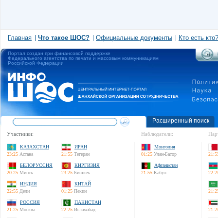
Главная
Что такое ШОС?
Официальные документы
Кто есть кто
Портал создан при финансовой поддержке
Федерального агентства по печати и массовым коммуникациям
Российской Федерации
Расширенный поиск
Участники:
Наблюдатели:
Пар
КАЗАХСТАН
ИРАН
Монголия
23:25
Астана
21:55
Тегеран
01:25
Улан-Батор
21:5
БЕЛОРУССИЯ
КИРГИЗИЯ
Афганистан
20:25
Минск
23:25
Бишкек
21:55
Кабул
22:2
ИНДИЯ
КИТАЙ
22:55
Дели
01:25
Пекин
21:2
РОССИЯ
ПАКИСТАН
21:25
Москва
22:25
Исламабад
21:2