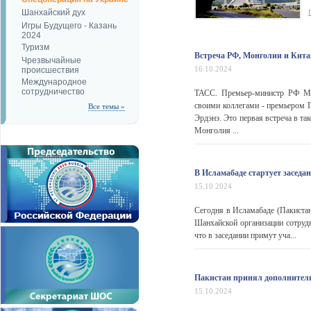
Шанхайский дух
Игры Будущего - Казань
2024
Туризм
Встреча РФ, Монголии и Китая
Чрезвычайные
16.10.2024
происшествия
Международное
сотрудничество
ТАСС. Премьер-министр РФ Ми
своими коллегами - премьером
Все темы »
Эрдэнэ. Это первая встреча в та
Монголия ...
В Исламабаде стартует заседа
15.10.2024
Сегодня в Исламабаде (Пакистан)
Шанхайской организации сотрудн
что в заседании примут уча...
Пакистан принял дополнитель
15.10.2024