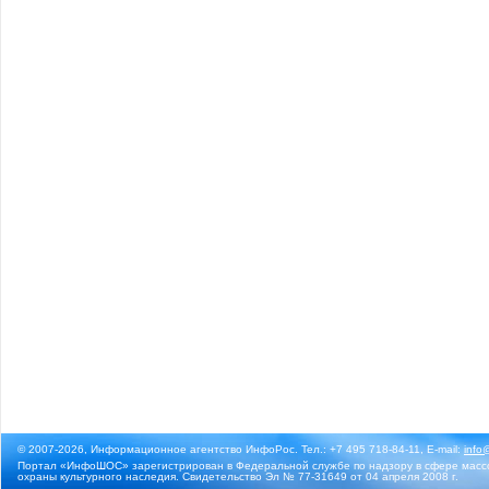
© 2007-2026, Информационное агентство ИнфоРос. Тел.: +7 495 718-84-11, E-mail:
info
Портал «ИнфоШОС» зарегистрирован в Федеральной службе по надзору в сфере массо
охраны культурного наследия. Свидетельство Эл № 77-31649 от 04 апреля 2008 г.