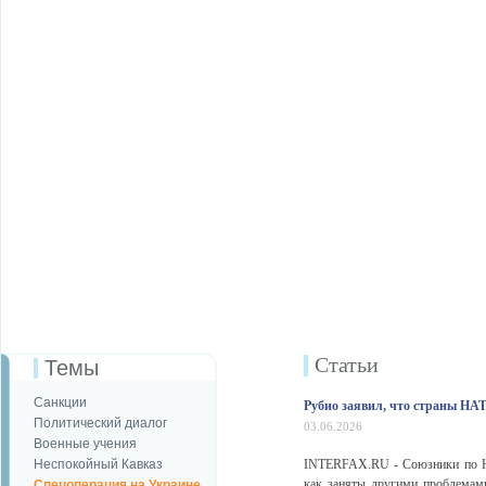
Статьи
Темы
Санкции
Рубио заявил, что страны НА
Политический диалог
03.06.2026
Военные учения
Неспокойный Кавказ
INTERFAX.RU - Союзники по НА
как заняты другими проблемам
Спецоперация на Украине