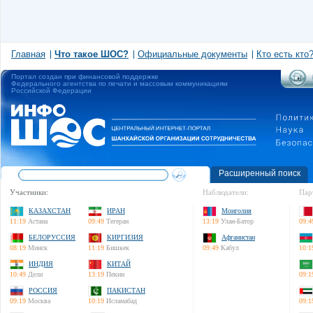
Главная
Что такое ШОС?
Официальные документы
Кто есть кто
Портал создан при финансовой поддержке
Федерального агентства по печати и массовым коммуникациям
Российской Федерации
Расширенный поиск
Участники:
Наблюдатели:
Пар
КАЗАХСТАН
ИРАН
Монголия
11:19
Астана
09:49
Тегеран
13:19
Улан-Батор
09:4
БЕЛОРУССИЯ
КИРГИЗИЯ
Афганистан
08:19
Минск
11:19
Бишкек
09:49
Кабул
10:1
ИНДИЯ
КИТАЙ
10:49
Дели
13:19
Пекин
09:1
РОССИЯ
ПАКИСТАН
09:19
Москва
10:19
Исламабад
09:1