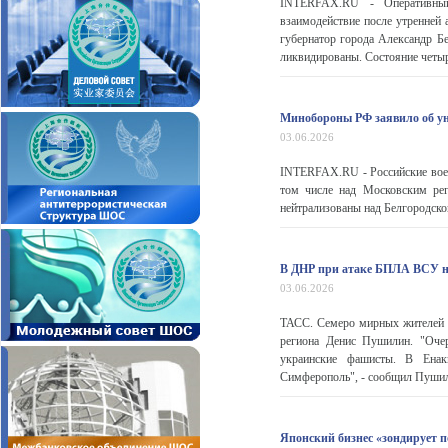
INTERFAX.RU - Оперативный
взаимодействие после утренней 
губернатор города Александр Б
ликвидированы. Состояние четыре
Минобороны РФ заявило об ун
03.06.2026
INTERFAX.RU - Российские воен
том числе над Московским ре
нейтрализованы над Белгородско
В ДНР при атаке БПЛА ВСУ на
03.06.2026
ТАСС. Семеро мирных жителей 
региона Денис Пушилин. "Очер
украинские фашисты. В Ена
Симферополь", - сообщил Пушили
Японский бизнес «зондирует п