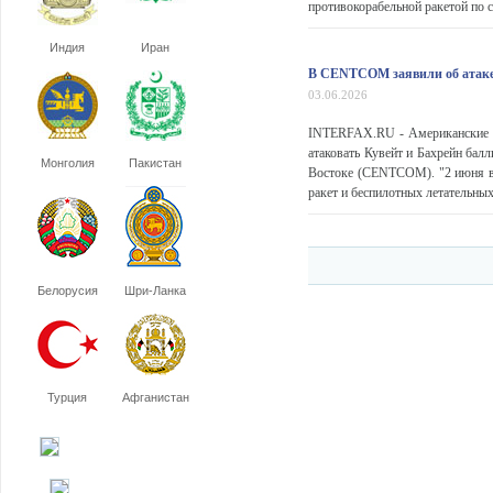
противокорабельной ракетой по с
Индия
Иран
В CENTCOM заявили об атаке
03.06.2026
INTERFAX.RU - Американские в
атаковать Кувейт и Бахрейн ба
Монголия
Пакистан
Востоке (CENTCOM). "2 июня в
ракет и беспилотных летательных
Белорусия
Шри-Ланка
Турция
Афганистан