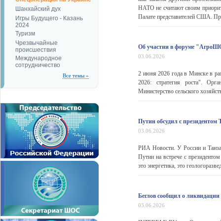
НАТО не считают своим приорите
Шанхайский дух
Палате представителей США. При 
Игры Будущего - Казань
2024
Туризм
Чрезвычайные
Об участии в форуме "АгроШ
происшествия
03.06.2026
Международное
сотрудничество
2 июня 2026 года в Минске в 
Все темы »
2026: стратегия роста". Орг
Министерство сельского хозяйст
Путин обсудил с президентом 
03.06.2026
РИА Новости. У России и Танза
Путин на встрече с президенто
это энергетика, это геологоразвед
Беглов сообщил о ликвидации
03.06.2026