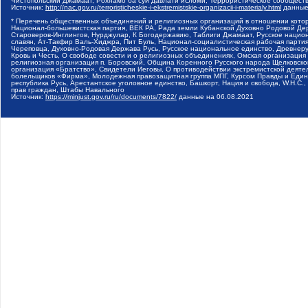
Чистопольский Джамаат, Рохнамо ба суи давлати исломи, Террористическое сообщест
Источник:
http://nac.gov.ru/terroristicheskie-i-ekstremistskie-organizacii-i-materialy.html
данные
* Перечень общественных объединений и религиозных организаций в отношении котор
Национал-большевистская партия, ВЕК РА, Рада земли Кубанской Духовно Родовой Де
Староверов-Инглингов, Нурджулар, К Богодержавию, Таблиги Джамаат, Русское наци
славян, Ат-Такфир Валь-Хиджра, Пит Буль, Национал-социалистическая рабочая парт
Череповца, Духовно-Родовая Держава Русь, Русское национальное единство, Древнер
Кровь и Честь, О свободе совести и о религиозных объединениях, Омская организаци
религиозная организация п. Боровский, Община Коренного Русского народа Щелковског
организация «Братство», Свидетели Иеговы, О противодействии экстремистской деяте
болельщиков «Фирма», Молодежная правозащитная группа МПГ, Курсом Правды и Единен
республика Русь, Арестантское уголовное единство, Башкорт, Нация и свобода, W.H.С
прав граждан, Штабы Навального
Источник:
https://minjust.gov.ru/ru/documents/7822/
данные на
06.08.2021