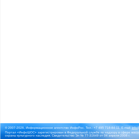
© 2007-2026, Информационное агентство ИнфоРос. Тел.: +7 495 718-84-11, E-mail:
info
Портал «ИнфоШОС» зарегистрирован в Федеральной службе по надзору в сфере массо
охраны культурного наследия. Свидетельство Эл № 77-31649 от 04 апреля 2008 г.