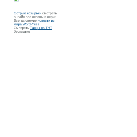
Острые козырьки
смотреть
онлайн все сезоны и серии.
Всегда свежие
новости из
мира WordPress
Смотреть
Танцы на ТНТ
бесплатно