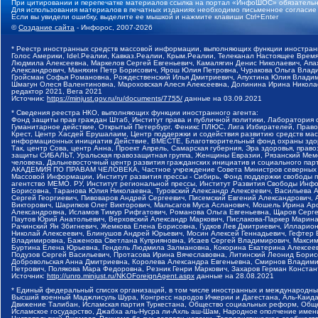
При цитировании и перепечатке материалов ссылка на портал «ИнфоШОС» обязательн
Для использования материалов в печатных изданиях необходимо письменное согласие
Если вы увидели ошибку, выделите ее мышкой и нажмите клавиши Ctrl+Enter
©
Создание сайта
- Инфорос, 2007-2026
* Реестр иностранных средств массовой информации, выполняющих функции иностранн
Голос Америки, Idel.Реалии, Кавказ.Реалии, Крым.Реалии, Телеканал Настоящее Время
Людмила Алексеевна, Маркелов Сергей Евгеньевич, Камалягин Денис Николаевич, Апах
Александрович, Маняхин Петр Борисович, Ярош Юлия Петровна, Чуракова Ольга Влади
Гройсман Софья Романовна, Рождественский Илья Дмитриевич, Апухтина Юлия Владимир
Шмагун Олеся Валентиновна, Мароховская Алеся Алексеевна, Долинина Ирина Никола
редактор 2021, Вега 2021
Источник:
https://minjust.gov.ru/ru/documents/7755/
данные на
03.09.2021
* Сведения реестра НКО, выполняющих функции иностранного агента:
Фонд защиты прав граждан Штаб, Институт права и публичной политики, Лаборатория
Гуманитарное действие, Открытый Петербург, Феникс ПЛЮС, Лига Избирателей, Правов
Крест, Центр Хасдей Ерушалаим, Центр поддержки и содействия развитию средств мас
информационных инициатив Действие, ВМЕСТЕ, Благотворительный фонд охраны здоров
Так, центр Сова, центр Анна, Проект Апрель, Самарская губерния, Эра здоровья, пр
защиты СИБАЛЬТ, Уральская правозащитная группа, Женщины Евразии, Рязанский Мемо
человека, Дальневосточный центр развития гражданских инициатив и социального пар
АКАДЕМИЯ ПО ПРАВАМ ЧЕЛОВЕКА, Частное учреждение Совета Министров северных стр
Массовой Информации, Институт развития прессы - Сибирь, Фонд поддержки свободы 
агентство МЕМО. РУ, Институт региональной прессы, Институт Развития Свободы Инф
Борисовна, Таранова Юлия Николаевна, Туровский Александр Алексеевич, Васильева 
Сергей Георгиевич, Пивоваров Андрей Сергеевич, Писемский Евгений Александрович,
Викторович, Шарипков Олег Викторович, Мальсагов Муса Асланович, Мошель Ирина Ар
Александровна, Исламов Тимур Рифгатович, Романова Ольга Евгеньевна, Щаров Серг
Паутов Юрий Анатольевич, Верховский Александр Маркович, Пислакова-Паркер Марина
Рачинский Ян Збигневич, Жемкова Елена Борисовна, Гудков Лев Дмитриевич, Иллари
Николай Алексеевич, Блинушов Андрей Юрьевич, Мосин Алексей Геннадьевич, Гефтер
Владимировна, Баженова Светлана Куприяновна, Исаев Сергей Владимирович, Максим
Буртина Елена Юрьевна, Гендель Людмила Залмановна, Кокорина Екатерина Алексеев
Подузов Сергей Васильевич, Протасова Ирина Вячеславовна, Литинский Леонид Борис
Добровольская Анна Дмитриевна, Королева Александра Евгеньевна, Смирнов Владими
Петрович, Полякова Мара Федоровна, Резник Генри Маркович, Захаров Герман Конста
Источник:
http://unro.minjust.ru/NKOForeignAgent.aspx
данные на
28.08.2021
* Единый федеральный список организаций, в том числе иностранных и международны
Высший военный Маджлисуль Шура, Конгресс народов Ичкерии и Дагестана, Аль-Каида, 
Движение Талибан, Исламская партия Туркестана, Общество социальных реформ, Общес
Исламское государство, Джабха аль-Нусра ли-Ахль аш-Шам, Народное ополчение имен