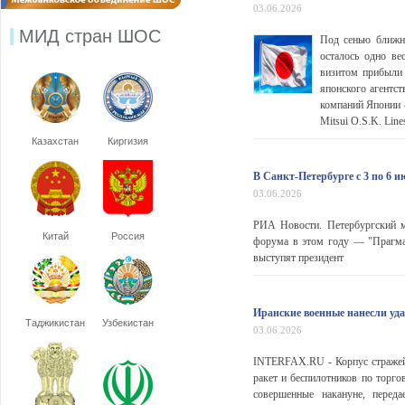
03.06.2026
МИД стран ШОС
Под сенью ближне
осталось одно ве
визитом прибыли 
японского агентс
компаний Японии —
Mitsui O.S.K. Line
Казахстан
Киргизия
В Санкт-Петербурге с 3 по 6
03.06.2026
РИА Новости. Петербургский 
Китай
Россия
форума в этом году — "Прагма
выступят президент
Иранские военные нанесли уд
Таджикистан
Узбекистан
03.06.2026
INTERFAX.RU - Корпус стражей
ракет и беспилотников по торг
совершенные накануне, переда