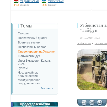
ТАДЖИКИСТАН
УЗБЕКИСТАН
14:38
Душанбе
14:38
Ташкент
Узбекистан 
Темы
"Тайфун"
Санкции
Политический диалог
29.10.2019 17:23
Военные учения
Узбекистан
Безопаcно
Неспокойный Кавказ
Спецоперация на Украине
Шанхайский дух
Игры Будущего - Казань
2024
Туризм
Чрезвычайные
происшествия
Международное
сотрудничество
Все темы »