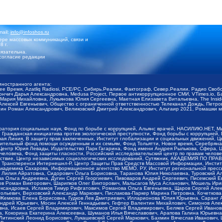
mail:
info@infoshos.ru
ре массовых коммуникаций, связи и
8 г.
язательна.
согласие редакции
иностранного агента:
щее Время, Azatliq Radiosi, PCE/PC, Сибирь.Реалии, Фактограф, Север.Реалии, Радио Св
ончич Дарья Александровна, Medusa Project, Первое антикоррупционное СМИ, VTimes.io, 
ария Михайловна, Лукьянова Юлия Сергеевна, Маетная Елизавета Витальевна, The Insid
ексей Евгеньевич, Общество с ограниченной ответственностью Телеканал Дождь, Петров 
н Роман Александрович, Великовский Дмитрий Александрович, Альтаир 2021, Ромашки мо
оратория социальных наук, Фонд по борьбе с коррупцией, Альянс врачей, НАСИЛИЮ.НЕТ, 
Гражданская инициатива против экологической преступности, Фонд борьбы с коррупцией,
чая Линия, В защиту прав заключенных, Институт глобализации и социальных движений,
тельный фонд помощи осужденным и их семьям, Фонд Тольятти, Новое время, Серебряная т
Центр Юрия Левады, Издательство Парк Гагарина, Фонд имени Андрея Рылькова, Сфера, 
еловека, Фонд защиты гласности, Российский исследовательский центр по правам челове
йствие, Центр независимых социологических исследований, Сутяжник, АКАДЕМИЯ ПО ПР
р Трансперенси Интернешнл-Р, Центр Защиты Прав Средств Массовой Информации, Институ
 академика Сахарова, Информационное агентство МЕМО. РУ, Институт региональной пресс
Лилия Айратовна, Сидорович Ольга Борисовна, Таранова Юлия Николаевна, Туровский Ал
а Ольга Андреевна, Дугин Сергей Георгиевич, Пивоваров Андрей Сергеевич, Писемский Е
в Роман Викторович, Шарипков Олег Викторович, Мальсагов Муса Асланович, Мошель Ири
ександровна, Исламов Тимур Рифгатович, Романова Ольга Евгеньевна, Щаров Сергей Але
льевич, Верховский Александр Маркович, Пислакова-Паркер Марина Петровна, Кочеткова
, Жемкова Елена Борисовна, Гудков Лев Дмитриевич, Илларионова Юлия Юрьевна, Саранг
Андрей Юрьевич, Мосин Алексей Геннадьевич, Гефтер Валентин Михайлович, Симонов Але
а, Исаев Сергей Владимирович, Максимов Сергей Владимирович, Беляев Сергей Иванович
 Кокорина Екатерина Алексеевна, Шуманов Илья Вячеславович, Арапова Галина Юрьевна
Литинский Леонид Борисович, Лукашевский Сергей Маркович, Бахмин Вячеслав Иванович,