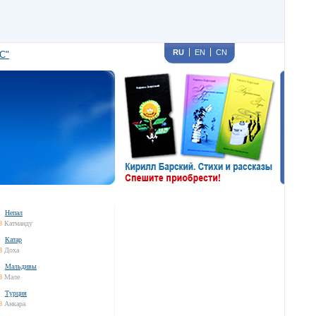
RU
EN
CN
С"
Непал
8
Катманду
Катар
8
Доха
Мальдивы
8
Мале
Турция
8
Анкара