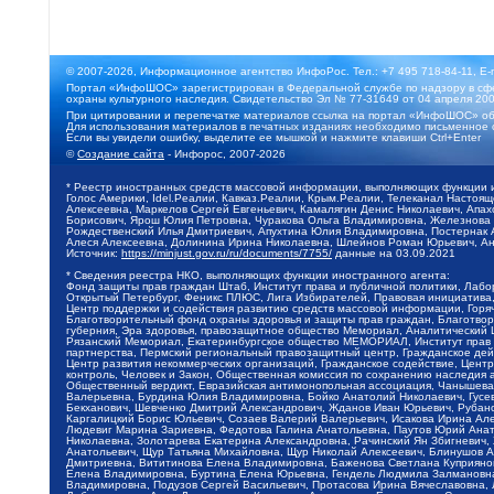
© 2007-2026, Информационное агентство ИнфоРос. Тел.: +7 495 718-84-11, E-
Портал «ИнфоШОС» зарегистрирован в Федеральной службе по надзору в сфе
охраны культурного наследия. Свидетельство Эл № 77-31649 от 04 апреля 200
При цитировании и перепечатке материалов ссылка на портал «ИнфоШОС» об
Для использования материалов в печатных изданиях необходимо письменное 
Если вы увидели ошибку, выделите ее мышкой и нажмите клавиши Ctrl+Enter
©
Создание сайта
- Инфорос, 2007-2026
* Реестр иностранных средств массовой информации, выполняющих функции 
Голос Америки, Idel.Реалии, Кавказ.Реалии, Крым.Реалии, Телеканал Настоя
Алексеевна, Маркелов Сергей Евгеньевич, Камалягин Денис Николаевич, Апах
Борисович, Ярош Юлия Петровна, Чуракова Ольга Владимировна, Железнова М
Рождественский Илья Дмитриевич, Апухтина Юлия Владимировна, Постернак Ал
Алеся Алексеевна, Долинина Ирина Николаевна, Шлейнов Роман Юрьевич, Ани
Источник:
https://minjust.gov.ru/ru/documents/7755/
данные на
03.09.2021
* Сведения реестра НКО, выполняющих функции иностранного агента:
Фонд защиты прав граждан Штаб, Институт права и публичной политики, Лаб
Открытый Петербург, Феникс ПЛЮС, Лига Избирателей, Правовая инициатива, 
Центр поддержки и содействия развитию средств массовой информации, Горя
Благотворительный фонд охраны здоровья и защиты прав граждан, Благотвори
губерния, Эра здоровья, правозащитное общество Мемориал, Аналитический 
Рязанский Мемориал, Екатеринбургское общество МЕМОРИАЛ, Институт прав ч
партнерства, Пермский региональный правозащитный центр, Гражданское де
Центр развития некоммерческих организаций, Гражданское содействие, Цент
контроль, Человек и Закон, Общественная комиссия по сохранению наследия
Общественный вердикт, Евразийская антимонопольная ассоциация, Чанышева 
Валерьевна, Бурдина Юлия Владимировна, Бойко Анатолий Николаевич, Гусев
Бекханович, Шевченко Дмитрий Александрович, Жданов Иван Юрьевич, Рубано
Каргалицкий Борис Юльевич, Созаев Валерий Валерьевич, Исакова Ирина Ал
Людевиг Марина Зариевна, Федотова Галина Анатольевна, Паутов Юрий Анато
Николаевна, Золотарева Екатерина Александровна, Рачинский Ян Збигневич
Анатольевич, Щур Татьяна Михайловна, Щур Николай Алексеевич, Блинушов 
Дмитриевна, Вититинова Елена Владимировна, Баженова Светлана Куприяновн
Елена Владимировна, Буртина Елена Юрьевна, Гендель Людмила Залмановна,
Владимировна, Подузов Сергей Васильевич, Протасова Ирина Вячеславовна, 