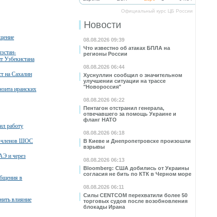
Официальный курс ЦБ России
Новости
бщение
08.08.2026 09:39
Что известно об атаках БПЛА на
зстан-
регионы России
нт Узбекистана
08.08.2026 06:44
т на Сахалин
Хуснуллин сообщил о значительном
улучшении ситуации на трассе
"Новороссия"
нзита иранских
08.08.2026 06:22
Пентагон отстранил генерала,
отвечавшего за помощь Украине и
фланг НАТО
ил работу
08.08.2026 06:18
в-членов ШОС
В Киеве и Днепропетровске произошли
взрывы
АЭ и через
08.08.2026 06:13
Bloomberg: США добились от Украины
согласия не бить по КТК в Черном море
общения в
08.08.2026 06:11
Силы CENTCOM перехватили более 50
нить влияние
торговых судов после возобновления
блокады Ирана