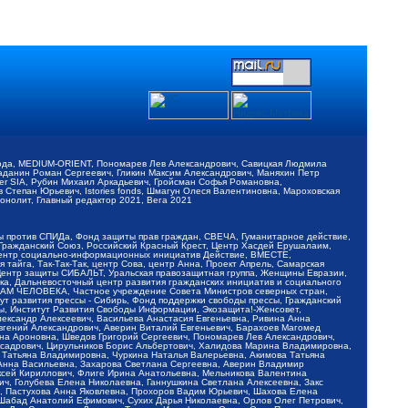
обода, MEDIUM-ORIENT, Пономарев Лев Александрович, Савицкая Людмила
Баданин Роман Сергеевич, Гликин Максим Александрович, Маняхин Петр
er SIA, Рубин Михаил Аркадьевич, Гройсман Софья Романовна,
Степан Юрьевич, Istories fonds, Шмагун Олеся Валентиновна, Мароховская
нолит, Главный редактор 2021, Вега 2021
Мы против СПИДа, Фонд защиты прав граждан, СВЕЧА, Гуманитарное действие,
 Гражданский Союз, Российский Красный Крест, Центр Хасдей Ерушалаим,
 Центр социально-информационных инициатив Действие, ВМЕСТЕ,
айга, Так-Так-Так, центр Сова, центр Анна, Проект Апрель, Самарская
Центр защиты СИБАЛЬТ, Уральская правозащитная группа, Женщины Евразии,
ка, Дальневосточный центр развития гражданских инициатив и социального
АВАМ ЧЕЛОВЕКА, Частное учреждение Совета Министров северных стран,
т развития прессы - Сибирь, Фонд поддержки свободы прессы, Гражданский
ы, Институт Развития Свободы Информации, Экозащита!-Женсовет,
ександр Алексеевич, Васильева Анастасия Евгеньевна, Ривина Анна
вгений Александрович, Аверин Виталий Евгеньевич, Барахоев Магомед
на Ароновна, Шведов Григорий Сергеевич, Пономарев Лев Александрович,
ксадрович, Цирульников Борис Альбертович, Халидова Марина Владимировна,
 Татьяна Владимировна, Чуркина Наталья Валерьевна, Акимова Татьяна
 Анна Васильевна, Захарова Светлана Сергеевна, Аверин Владимир
ксей Кириллович, Флиге Ирина Анатольевна, Мельникова Валентина
, Голубева Елена Николаевна, Ганнушкина Светлана Алексеевна, Закс
, Пастухова Анна Яковлевна, Прохоров Вадим Юрьевич, Шахова Елена
 Шабад Анатолий Ефимович, Сухих Дарья Николаевна, Орлов Олег Петрович,