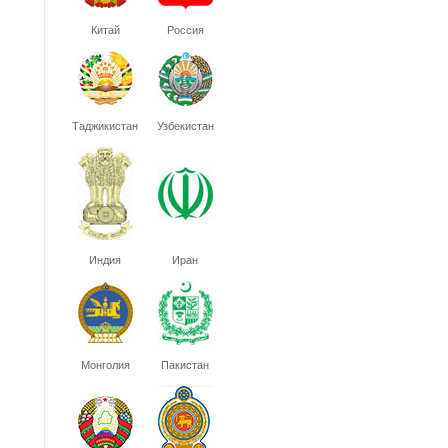
Китай
Россия
Таджикистан
Узбекистан
Индия
Иран
Монголия
Пакистан