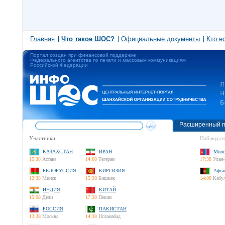
Главная
Что такое ШОС?
Официальные документы
Кто е
Портал создан при финансовой поддержке
Федерального агентства по печати и массовым коммуникациям
Российской Федерации
Расширенный п
Участники:
Наблюдате
КАЗАХСТАН
ИРАН
Монг
15:38
Астана
14:08
Тегеран
17:38
Улан-
БЕЛОРУССИЯ
КИРГИЗИЯ
Афга
12:38
Минск
15:38
Бишкек
14:08
Кабу
ИНДИЯ
КИТАЙ
15:08
Дели
17:38
Пекин
РОССИЯ
ПАКИСТАН
13:38
Москва
14:38
Исламабад