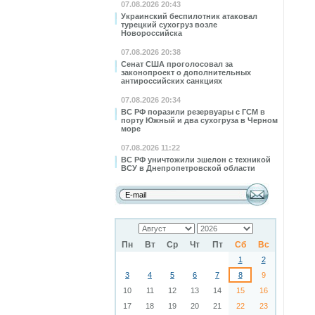
07.08.2026 20:43
Украинский беспилотник атаковал
турецкий сухогруз возле
Новороссийска
07.08.2026 20:38
Сенат США проголосовал за
законопроект о дополнительных
антироссийских санкциях
07.08.2026 20:34
ВС РФ поразили резервуары с ГСМ в
порту Южный и два сухогруза в Черном
море
07.08.2026 11:22
ВС РФ уничтожили эшелон с техникой
ВСУ в Днепропетровской области
Пн
Вт
Ср
Чт
Пт
Сб
Вс
1
2
3
4
5
6
7
8
9
10
11
12
13
14
15
16
17
18
19
20
21
22
23