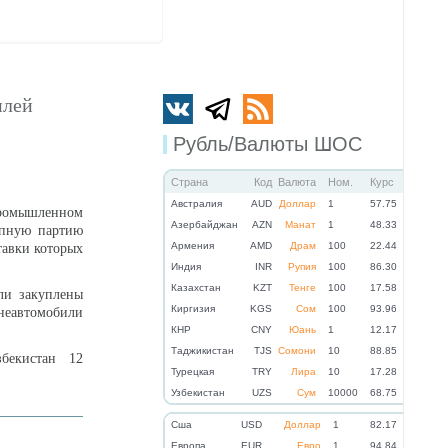
илей
Рубль/Валюты ШОС
Страна
Код
Валюта
Ном.
Курс
Австралия
AUD
Доллар
1
57.75
омышленном
Азербайджан
AZN
Манат
1
48.33
упную партию
Армения
AMD
Драм
100
22.44
тавки которых
Индия
INR
Рупия
100
86.30
Казахстан
KZT
Тенге
100
17.58
ли закуплены
Киргизия
KGS
Сом
100
93.96
неавтомобили
КНР
CNY
Юань
1
12.17
Таджикистан
TJS
Сомони
10
88.85
бекистан 12
Турецкая
TRY
Лира
10
17.28
Узбекистан
UZS
Сум
10000
68.75
Cша
USD
Доллар
1
82.17
Eвропа
EUR
Евро
1
94.84