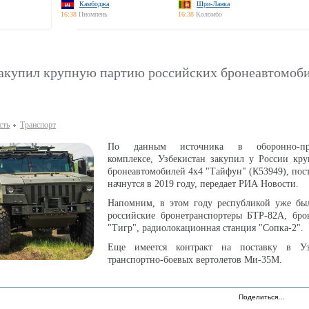
Камбоджа
Шри-Ланка
16:38
Пномпень
16:38
Коломбо
закупил крупную партию российских бронеавтомоб
сть
Транспорт
По данным источника в оборонно-пр
комплексе, Узбекистан закупил у России кр
бронеавтомобилей 4х4 "Тайфун" (К53949), пос
начнутся в 2019 году, передает РИА Новости.
Напомним, в этом году республикой уже бы
российские бронетранспортеры БТР-82А, бро
"Тигр", радиолокационная станция "Сопка-2".
Еще имеется контракт на поставку в Уз
транспортно-боевых вертолетов Ми-35М.
Поделиться…