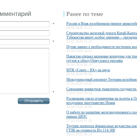
омментарий
Ранее по теме
Россия и Ирак возобновили прямое авиасоо
*
04.08.2026 15:32
Строительство железной дороги Китай-Кыргы
Узбекистан имеет особое значение -- президе
*
05.05.2026 11:25
Путин заявил о необходимости построить мос
30.04.2026 16:52
Пакистан открыл наземные коридоры для тра
грузов в обход Ормузского пролива
29.04.2026 06:10
МТК «Север – Юг» на паузе
28.04.2026 05:59
Международный аэропорт Тегерана возобнов
25.04.2026 10:50
Совещание министров транспорта государст
*
23.04.2026 20:56
Росавиация сняла ограничения на полеты в О
воздушное пространство Ирана
20.04.2026 19:08
О работе по развитию железнодорожного со
рамках ШОС
27.03.2026 07:20
Трутнев попросил финансовые ведомства оце
ГТЛК на стоимость Ил-114-300
16.02.2026 06:24