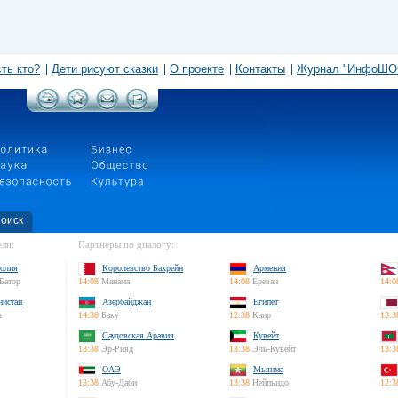
сть кто?
Дети рисуют сказки
О проекте
Контакты
Журнал "ИнфоШО
оиск
ли:
Партнеры по диалогу:
олия
Королевство Бахрейн
Армения
Батор
14:08
Манама
14:08
Ереван
14:0
нистан
Азербайджан
Египет
л
14:38
Баку
12:38
Каир
13:3
Саудовская Аравия
Кувейт
13:38
Эр-Рияд
13:38
Эль-Кувейт
13:3
ОАЭ
Мьянма
13:38
Абу-Даби
13:38
Нейпьидо
12:3