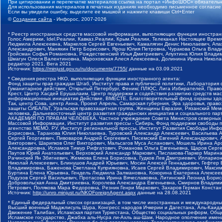
При цитировании и перепечатке материалов ссылка на портал «ИнфоШОС» обязательн
Для использования материалов в печатных изданиях необходимо письменное согласие
Если вы увидели ошибку, выделите ее мышкой и нажмите клавиши Ctrl+Enter
©
Создание сайта
- Инфорос, 2007-2026
* Реестр иностранных средств массовой информации, выполняющих функции иностранн
Голос Америки, Idel.Реалии, Кавказ.Реалии, Крым.Реалии, Телеканал Настоящее Время
Людмила Алексеевна, Маркелов Сергей Евгеньевич, Камалягин Денис Николаевич, Апах
Александрович, Маняхин Петр Борисович, Ярош Юлия Петровна, Чуракова Ольга Влади
Гройсман Софья Романовна, Рождественский Илья Дмитриевич, Апухтина Юлия Владимир
Шмагун Олеся Валентиновна, Мароховская Алеся Алексеевна, Долинина Ирина Никола
редактор 2021, Вега 2021
Источник:
https://minjust.gov.ru/ru/documents/7755/
данные на
03.09.2021
* Сведения реестра НКО, выполняющих функции иностранного агента:
Фонд защиты прав граждан Штаб, Институт права и публичной политики, Лаборатория
Гуманитарное действие, Открытый Петербург, Феникс ПЛЮС, Лига Избирателей, Правов
Крест, Центр Хасдей Ерушалаим, Центр поддержки и содействия развитию средств мас
информационных инициатив Действие, ВМЕСТЕ, Благотворительный фонд охраны здоров
Так, центр Сова, центр Анна, Проект Апрель, Самарская губерния, Эра здоровья, пр
защиты СИБАЛЬТ, Уральская правозащитная группа, Женщины Евразии, Рязанский Мемо
человека, Дальневосточный центр развития гражданских инициатив и социального пар
АКАДЕМИЯ ПО ПРАВАМ ЧЕЛОВЕКА, Частное учреждение Совета Министров северных стр
Массовой Информации, Институт развития прессы - Сибирь, Фонд поддержки свободы 
агентство МЕМО. РУ, Институт региональной прессы, Институт Развития Свободы Инф
Борисовна, Таранова Юлия Николаевна, Туровский Александр Алексеевич, Васильева 
Сергей Георгиевич, Пивоваров Андрей Сергеевич, Писемский Евгений Александрович,
Викторович, Шарипков Олег Викторович, Мальсагов Муса Асланович, Мошель Ирина Ар
Александровна, Исламов Тимур Рифгатович, Романова Ольга Евгеньевна, Щаров Серг
Паутов Юрий Анатольевич, Верховский Александр Маркович, Пислакова-Паркер Марина
Рачинский Ян Збигневич, Жемкова Елена Борисовна, Гудков Лев Дмитриевич, Иллари
Николай Алексеевич, Блинушов Андрей Юрьевич, Мосин Алексей Геннадьевич, Гефтер
Владимировна, Баженова Светлана Куприяновна, Исаев Сергей Владимирович, Максим
Буртина Елена Юрьевна, Гендель Людмила Залмановна, Кокорина Екатерина Алексеев
Подузов Сергей Васильевич, Протасова Ирина Вячеславовна, Литинский Леонид Борис
Добровольская Анна Дмитриевна, Королева Александра Евгеньевна, Смирнов Владими
Петрович, Полякова Мара Федоровна, Резник Генри Маркович, Захаров Герман Конста
Источник:
http://unro.minjust.ru/NKOForeignAgent.aspx
данные на
28.08.2021
* Единый федеральный список организаций, в том числе иностранных и международны
Высший военный Маджлисуль Шура, Конгресс народов Ичкерии и Дагестана, Аль-Каида, 
Движение Талибан, Исламская партия Туркестана, Общество социальных реформ, Общес
Исламское государство, Джабха аль-Нусра ли-Ахль аш-Шам, Народное ополчение имен