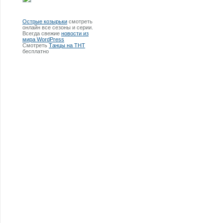
Острые козырьки
смотреть
онлайн все сезоны и серии.
Всегда свежие
новости из
мира WordPress
Смотреть
Танцы на ТНТ
бесплатно