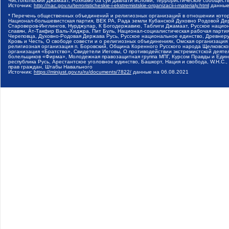
Чистопольский Джамаат, Рохнамо ба суи давлати исломи, Террористическое сообщест
Источник:
http://nac.gov.ru/terroristicheskie-i-ekstremistskie-organizacii-i-materialy.html
данные
* Перечень общественных объединений и религиозных организаций в отношении котор
Национал-большевистская партия, ВЕК РА, Рада земли Кубанской Духовно Родовой Де
Староверов-Инглингов, Нурджулар, К Богодержавию, Таблиги Джамаат, Русское наци
славян, Ат-Такфир Валь-Хиджра, Пит Буль, Национал-социалистическая рабочая парт
Череповца, Духовно-Родовая Держава Русь, Русское национальное единство, Древнер
Кровь и Честь, О свободе совести и о религиозных объединениях, Омская организаци
религиозная организация п. Боровский, Община Коренного Русского народа Щелковског
организация «Братство», Свидетели Иеговы, О противодействии экстремистской деяте
болельщиков «Фирма», Молодежная правозащитная группа МПГ, Курсом Правды и Единен
республика Русь, Арестантское уголовное единство, Башкорт, Нация и свобода, W.H.С
прав граждан, Штабы Навального
Источник:
https://minjust.gov.ru/ru/documents/7822/
данные на
06.08.2021