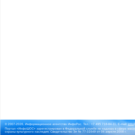
© 2007-2026, Информационное агентство ИнфоРос. Тел.: +7 495 718-84-11, E-mail:
info
Портал «ИнфоШОС» зарегистрирован в Федеральной службе по надзору в сфере массо
охраны культурного наследия. Свидетельство Эл № 77-31649 от 04 апреля 2008 г.