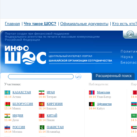
Главная
Что такое ШОС?
Официальные документы
Кто есть кто
Портал создан при финансовой поддержке
Федерального агентства по печати и массовым коммуникациям
Российской Федерации
Расширенный поиск
Участники:
Наблюдатели:
Пар
КАЗАХСТАН
ИРАН
Монголия
16:14
Астана
14:44
Тегеран
18:14
Улан-Батор
14:4
БЕЛОРУССИЯ
КИРГИЗИЯ
Афганистан
13:14
Минск
16:14
Бишкек
14:44
Кабул
15:1
ИНДИЯ
КИТАЙ
15:44
Дели
18:14
Пекин
14:1
РОССИЯ
ПАКИСТАН
14:14
Москва
15:14
Исламабад
14:1