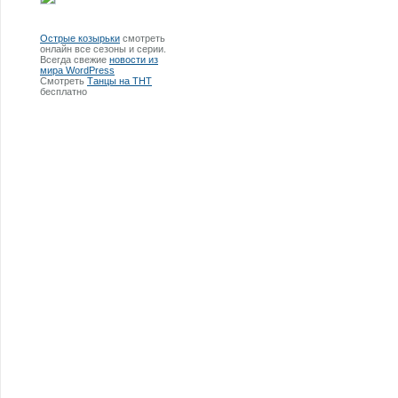
Острые козырьки
смотреть
онлайн все сезоны и серии.
Всегда свежие
новости из
мира WordPress
Смотреть
Танцы на ТНТ
бесплатно