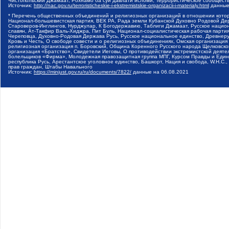
Чистопольский Джамаат, Рохнамо ба суи давлати исломи, Террористическое сообщест
Источник:
http://nac.gov.ru/terroristicheskie-i-ekstremistskie-organizacii-i-materialy.html
данные
* Перечень общественных объединений и религиозных организаций в отношении котор
Национал-большевистская партия, ВЕК РА, Рада земли Кубанской Духовно Родовой Де
Староверов-Инглингов, Нурджулар, К Богодержавию, Таблиги Джамаат, Русское наци
славян, Ат-Такфир Валь-Хиджра, Пит Буль, Национал-социалистическая рабочая парт
Череповца, Духовно-Родовая Держава Русь, Русское национальное единство, Древнер
Кровь и Честь, О свободе совести и о религиозных объединениях, Омская организаци
религиозная организация п. Боровский, Община Коренного Русского народа Щелковског
организация «Братство», Свидетели Иеговы, О противодействии экстремистской деяте
болельщиков «Фирма», Молодежная правозащитная группа МПГ, Курсом Правды и Единен
республика Русь, Арестантское уголовное единство, Башкорт, Нация и свобода, W.H.С
прав граждан, Штабы Навального
Источник:
https://minjust.gov.ru/ru/documents/7822/
данные на
06.08.2021