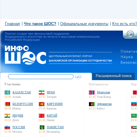
Главная
Что такое ШОС?
Официальные документы
Кто есть кто
Портал создан при финансовой поддержке
Федерального агентства по печати и массовым коммуникациям
Российской Федерации
Расширенный поиск
Участники:
Наблюдатели:
Пар
КАЗАХСТАН
ИРАН
Монголия
13:41
Астана
12:11
Тегеран
15:41
Улан-Батор
12:1
БЕЛОРУССИЯ
КИРГИЗИЯ
Афганистан
10:41
Минск
13:41
Бишкек
12:11
Кабул
12:4
ИНДИЯ
КИТАЙ
13:11
Дели
15:41
Пекин
11:4
РОССИЯ
ПАКИСТАН
11:41
Москва
12:41
Исламабад
11:4