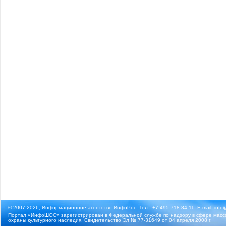
© 2007-2026, Информационное агентство ИнфоРос. Тел.: +7 495 718-84-11, E-mail:
info
Портал «ИнфоШОС» зарегистрирован в Федеральной службе по надзору в сфере массо
охраны культурного наследия. Свидетельство Эл № 77-31649 от 04 апреля 2008 г.