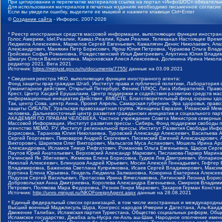
При цитировании и перепечатке материалов ссылка на портал «ИнфоШОС» обязательн
Для использования материалов в печатных изданиях необходимо письменное согласие
Если вы увидели ошибку, выделите ее мышкой и нажмите клавиши Ctrl+Enter
©
Создание сайта
- Инфорос, 2007-2026
* Реестр иностранных средств массовой информации, выполняющих функции иностранн
Голос Америки, Idel.Реалии, Кавказ.Реалии, Крым.Реалии, Телеканал Настоящее Время
Людмила Алексеевна, Маркелов Сергей Евгеньевич, Камалягин Денис Николаевич, Апах
Александрович, Маняхин Петр Борисович, Ярош Юлия Петровна, Чуракова Ольга Влади
Гройсман Софья Романовна, Рождественский Илья Дмитриевич, Апухтина Юлия Владимир
Шмагун Олеся Валентиновна, Мароховская Алеся Алексеевна, Долинина Ирина Никола
редактор 2021, Вега 2021
Источник:
https://minjust.gov.ru/ru/documents/7755/
данные на
03.09.2021
* Сведения реестра НКО, выполняющих функции иностранного агента:
Фонд защиты прав граждан Штаб, Институт права и публичной политики, Лаборатория
Гуманитарное действие, Открытый Петербург, Феникс ПЛЮС, Лига Избирателей, Правов
Крест, Центр Хасдей Ерушалаим, Центр поддержки и содействия развитию средств мас
информационных инициатив Действие, ВМЕСТЕ, Благотворительный фонд охраны здоров
Так, центр Сова, центр Анна, Проект Апрель, Самарская губерния, Эра здоровья, пр
защиты СИБАЛЬТ, Уральская правозащитная группа, Женщины Евразии, Рязанский Мемо
человека, Дальневосточный центр развития гражданских инициатив и социального пар
АКАДЕМИЯ ПО ПРАВАМ ЧЕЛОВЕКА, Частное учреждение Совета Министров северных стр
Массовой Информации, Институт развития прессы - Сибирь, Фонд поддержки свободы 
агентство МЕМО. РУ, Институт региональной прессы, Институт Развития Свободы Инф
Борисовна, Таранова Юлия Николаевна, Туровский Александр Алексеевич, Васильева 
Сергей Георгиевич, Пивоваров Андрей Сергеевич, Писемский Евгений Александрович,
Викторович, Шарипков Олег Викторович, Мальсагов Муса Асланович, Мошель Ирина Ар
Александровна, Исламов Тимур Рифгатович, Романова Ольга Евгеньевна, Щаров Серг
Паутов Юрий Анатольевич, Верховский Александр Маркович, Пислакова-Паркер Марина
Рачинский Ян Збигневич, Жемкова Елена Борисовна, Гудков Лев Дмитриевич, Иллари
Николай Алексеевич, Блинушов Андрей Юрьевич, Мосин Алексей Геннадьевич, Гефтер
Владимировна, Баженова Светлана Куприяновна, Исаев Сергей Владимирович, Максим
Буртина Елена Юрьевна, Гендель Людмила Залмановна, Кокорина Екатерина Алексеев
Подузов Сергей Васильевич, Протасова Ирина Вячеславовна, Литинский Леонид Борис
Добровольская Анна Дмитриевна, Королева Александра Евгеньевна, Смирнов Владими
Петрович, Полякова Мара Федоровна, Резник Генри Маркович, Захаров Герман Конста
Источник:
http://unro.minjust.ru/NKOForeignAgent.aspx
данные на
28.08.2021
* Единый федеральный список организаций, в том числе иностранных и международны
Высший военный Маджлисуль Шура, Конгресс народов Ичкерии и Дагестана, Аль-Каида, 
Движение Талибан, Исламская партия Туркестана, Общество социальных реформ, Общес
Исламское государство, Джабха аль-Нусра ли-Ахль аш-Шам, Народное ополчение имен