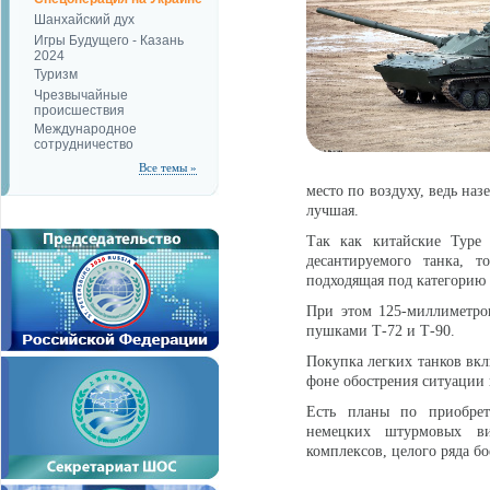
Шанхайский дух
Игры Будущего - Казань
2024
Туризм
Чрезвычайные
происшествия
Международное
сотрудничество
Все темы »
место по воздуху, ведь на
лучшая.
Так как китайские Type
десантируемого танка, т
подходящая под категорию 
При этом 125-миллиметро
пушками Т-72 и Т-90.
Покупка легких танков вкл
фоне обострения ситуации 
Есть планы по приобрет
немецких штурмовых ви
комплексов, целого ряда б