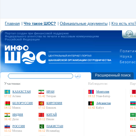
Главная
Что такое ШОС?
Официальные документы
Кто есть кто
Портал создан при финансовой поддержке
Федерального агентства по печати и массовым коммуникациям
Российской Федерации
Расширенный поиск
Участники:
Наблюдатели:
Пар
КАЗАХСТАН
ИРАН
Монголия
17:12
Астана
15:42
Тегеран
19:12
Улан-Батор
15:4
БЕЛОРУССИЯ
КИРГИЗИЯ
Афганистан
14:12
Минск
17:12
Бишкек
15:42
Кабул
16:1
ИНДИЯ
КИТАЙ
16:42
Дели
19:12
Пекин
15:1
РОССИЯ
ПАКИСТАН
15:12
Москва
16:12
Исламабад
15:1