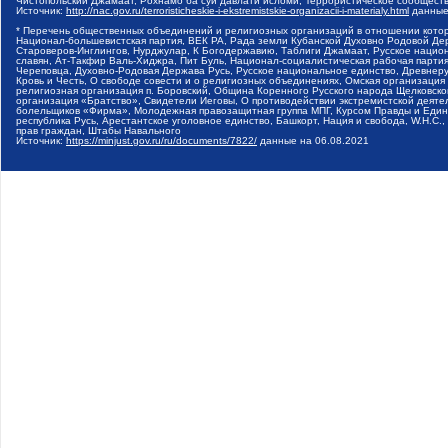
Чистопольский Джамаат, Рохнамо ба суи давлати исломи, Террористическое сообщест
Источник:
http://nac.gov.ru/terroristicheskie-i-ekstremistskie-organizacii-i-materialy.html
данные
* Перечень общественных объединений и религиозных организаций в отношении котор
Национал-большевистская партия, ВЕК РА, Рада земли Кубанской Духовно Родовой Де
Староверов-Инглингов, Нурджулар, К Богодержавию, Таблиги Джамаат, Русское наци
славян, Ат-Такфир Валь-Хиджра, Пит Буль, Национал-социалистическая рабочая парт
Череповца, Духовно-Родовая Держава Русь, Русское национальное единство, Древнер
Кровь и Честь, О свободе совести и о религиозных объединениях, Омская организаци
религиозная организация п. Боровский, Община Коренного Русского народа Щелковског
организация «Братство», Свидетели Иеговы, О противодействии экстремистской деяте
болельщиков «Фирма», Молодежная правозащитная группа МПГ, Курсом Правды и Единен
республика Русь, Арестантское уголовное единство, Башкорт, Нация и свобода, W.H.С
прав граждан, Штабы Навального
Источник:
https://minjust.gov.ru/ru/documents/7822/
данные на
06.08.2021