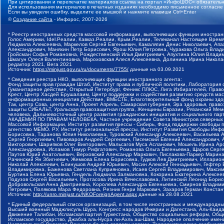
При цитировании и перепечатке материалов ссылка на портал «ИнфоШОС» обязательн
Для использования материалов в печатных изданиях необходимо письменное согласие
Если вы увидели ошибку, выделите ее мышкой и нажмите клавиши Ctrl+Enter
©
Создание сайта
- Инфорос, 2007-2026
* Реестр иностранных средств массовой информации, выполняющих функции иностранн
Голос Америки, Idel.Реалии, Кавказ.Реалии, Крым.Реалии, Телеканал Настоящее Время
Людмила Алексеевна, Маркелов Сергей Евгеньевич, Камалягин Денис Николаевич, Апах
Александрович, Маняхин Петр Борисович, Ярош Юлия Петровна, Чуракова Ольга Влади
Гройсман Софья Романовна, Рождественский Илья Дмитриевич, Апухтина Юлия Владимир
Шмагун Олеся Валентиновна, Мароховская Алеся Алексеевна, Долинина Ирина Никола
редактор 2021, Вега 2021
Источник:
https://minjust.gov.ru/ru/documents/7755/
данные на
03.09.2021
* Сведения реестра НКО, выполняющих функции иностранного агента:
Фонд защиты прав граждан Штаб, Институт права и публичной политики, Лаборатория
Гуманитарное действие, Открытый Петербург, Феникс ПЛЮС, Лига Избирателей, Правов
Крест, Центр Хасдей Ерушалаим, Центр поддержки и содействия развитию средств мас
информационных инициатив Действие, ВМЕСТЕ, Благотворительный фонд охраны здоров
Так, центр Сова, центр Анна, Проект Апрель, Самарская губерния, Эра здоровья, пр
защиты СИБАЛЬТ, Уральская правозащитная группа, Женщины Евразии, Рязанский Мемо
человека, Дальневосточный центр развития гражданских инициатив и социального пар
АКАДЕМИЯ ПО ПРАВАМ ЧЕЛОВЕКА, Частное учреждение Совета Министров северных стр
Массовой Информации, Институт развития прессы - Сибирь, Фонд поддержки свободы 
агентство МЕМО. РУ, Институт региональной прессы, Институт Развития Свободы Инф
Борисовна, Таранова Юлия Николаевна, Туровский Александр Алексеевич, Васильева 
Сергей Георгиевич, Пивоваров Андрей Сергеевич, Писемский Евгений Александрович,
Викторович, Шарипков Олег Викторович, Мальсагов Муса Асланович, Мошель Ирина Ар
Александровна, Исламов Тимур Рифгатович, Романова Ольга Евгеньевна, Щаров Серг
Паутов Юрий Анатольевич, Верховский Александр Маркович, Пислакова-Паркер Марина
Рачинский Ян Збигневич, Жемкова Елена Борисовна, Гудков Лев Дмитриевич, Иллари
Николай Алексеевич, Блинушов Андрей Юрьевич, Мосин Алексей Геннадьевич, Гефтер
Владимировна, Баженова Светлана Куприяновна, Исаев Сергей Владимирович, Максим
Буртина Елена Юрьевна, Гендель Людмила Залмановна, Кокорина Екатерина Алексеев
Подузов Сергей Васильевич, Протасова Ирина Вячеславовна, Литинский Леонид Борис
Добровольская Анна Дмитриевна, Королева Александра Евгеньевна, Смирнов Владими
Петрович, Полякова Мара Федоровна, Резник Генри Маркович, Захаров Герман Конста
Источник:
http://unro.minjust.ru/NKOForeignAgent.aspx
данные на
28.08.2021
* Единый федеральный список организаций, в том числе иностранных и международны
Высший военный Маджлисуль Шура, Конгресс народов Ичкерии и Дагестана, Аль-Каида, 
Движение Талибан, Исламская партия Туркестана, Общество социальных реформ, Общес
Исламское государство, Джабха аль-Нусра ли-Ахль аш-Шам, Народное ополчение имен