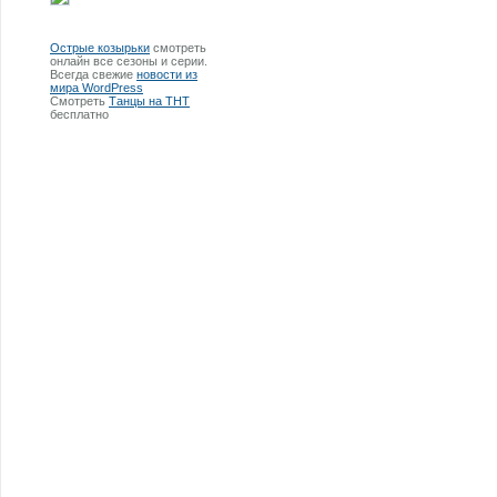
Острые козырьки
смотреть
онлайн все сезоны и серии.
Всегда свежие
новости из
мира WordPress
Смотреть
Танцы на ТНТ
бесплатно