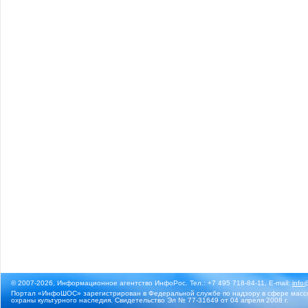
© 2007-2026, Информационное агентство ИнфоРос. Тел.: +7 495 718-84-11, E-mail:
info
Портал «ИнфоШОС» зарегистрирован в Федеральной службе по надзору в сфере массо
охраны культурного наследия. Свидетельство Эл № 77-31649 от 04 апреля 2008 г.