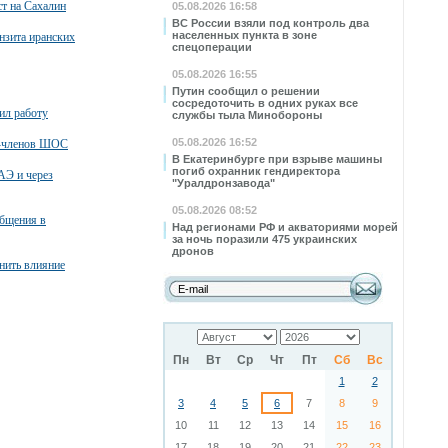
т на Сахалин
05.08.2026 16:58
ВС России взяли под контроль два
населенных пункта в зоне
нзита иранских
спецоперации
05.08.2026 16:55
Путин сообщил о решении
сосредоточить в одних руках все
ил работу
службы тыла Минобороны
05.08.2026 16:52
в-членов ШОС
В Екатеринбурге при взрыве машины
погиб охранник гендиректора
АЭ и через
"Уралдронзавода"
05.08.2026 08:52
общения в
Над регионами РФ и акваториями морей
за ночь поразили 475 украинских
дронов
нить влияние
Пн
Вт
Ср
Чт
Пт
Сб
Вс
1
2
3
4
5
6
7
8
9
10
11
12
13
14
15
16
17
18
19
20
21
22
23