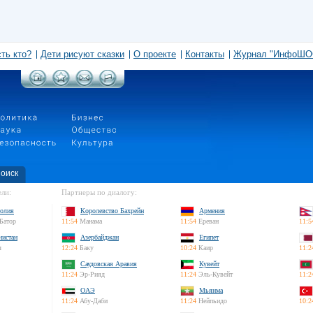
сть кто?
Дети рисуют сказки
О проекте
Контакты
Журнал "ИнфоШО
оиск
ли:
Партнеры по диалогу:
олия
Королевство Бахрейн
Армения
Батор
11:54
Манама
11:54
Ереван
11:5
нистан
Азербайджан
Египет
л
12:24
Баку
10:24
Каир
11:2
Саудовская Аравия
Кувейт
11:24
Эр-Рияд
11:24
Эль-Кувейт
11:2
ОАЭ
Мьянма
11:24
Абу-Даби
11:24
Нейпьидо
10:2