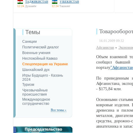
ТАДЖИКИСТАН
УЗБЕКИСТАН
12:24
Душанбе
12:24
Ташкент
Товарооборо
Темы
16.01.2009 09:32
Санкции
Политический диалог
Афганистан
Экономик
Военные учения
Объем взаимной то
Неспокойный Кавказ
сообщил бывший 
Спецоперация на Украине
порталу
"Афганистан
Шанхайский дух
Игры Будущего - Казань
По приведенным и
2024
Афганистана, экспо
Туризм
- $175,84 млн.
Чрезвычайные
происшествия
Международное
Основными статьями
сотрудничество
ковровые изделия. 
Все темы »
древесина и пилом
металлов, двигател
средства, дорожно-
авиатехника и запас