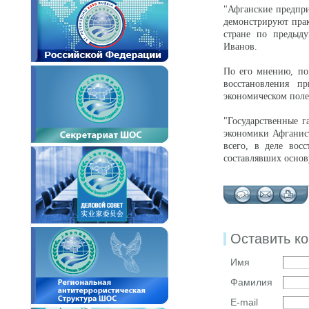
"Афганские предпри
демонстрируют прак
стране по предыду
Иванов.
По его мнению, пок
восстановления п
экономическом поле
"Государственные 
экономики Афганис
всего, в деле восс
составлявших основу
Оставить к
Имя
Фамилия
E-mail