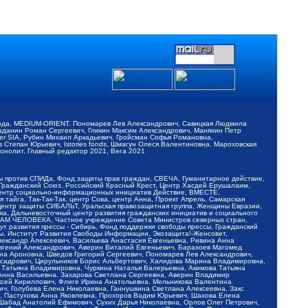
обода, MEDIUM-ORIENT, Пономарев Лев Александрович, Савицкая Людмила
Баданин Роман Сергеевич, Гликин Максим Александрович, Маняхин Петр
er SIA, Рубин Михаил Аркадьевич, Гройсман Софья Романовна,
Степан Юрьевич, Istories fonds, Шмагун Олеся Валентиновна, Мароховская
нолит, Главный редактор 2021, Вега 2021
Мы против СПИДа, Фонд защиты прав граждан, СВЕЧА, Гуманитарное действие,
 Гражданский Союз, Российский Красный Крест, Центр Хасдей Ерушалаим,
 Центр социально-информационных инициатив Действие, ВМЕСТЕ,
айга, Так-Так-Так, центр Сова, центр Анна, Проект Апрель, Самарская
Центр защиты СИБАЛЬТ, Уральская правозащитная группа, Женщины Евразии,
ка, Дальневосточный центр развития гражданских инициатив и социального
АВАМ ЧЕЛОВЕКА, Частное учреждение Совета Министров северных стран,
т развития прессы - Сибирь, Фонд поддержки свободы прессы, Гражданский
ы, Институт Развития Свободы Информации, Экозащита!-Женсовет,
ександр Алексеевич, Васильева Анастасия Евгеньевна, Ривина Анна
вгений Александрович, Аверин Виталий Евгеньевич, Барахоев Магомед
на Ароновна, Шведов Григорий Сергеевич, Пономарев Лев Александрович,
ксадрович, Цирульников Борис Альбертович, Халидова Марина Владимировна,
 Татьяна Владимировна, Чуркина Наталья Валерьевна, Акимова Татьяна
 Анна Васильевна, Захарова Светлана Сергеевна, Аверин Владимир
ксей Кириллович, Флиге Ирина Анатольевна, Мельникова Валентина
, Голубева Елена Николаевна, Ганнушкина Светлана Алексеевна, Закс
, Пастухова Анна Яковлевна, Прохоров Вадим Юрьевич, Шахова Елена
 Шабад Анатолий Ефимович, Сухих Дарья Николаевна, Орлов Олег Петрович,