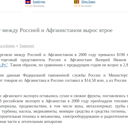
Камбоджа
Шри-Ланка
14:24
Пномпень
14:24
Коломбо
т между Россией и Афганистаном вырос втрое
а и Бизнес
Транспорт
рговли между Россией и Афганистаном в 2008 году превысил $190 
торговый представитель России в Афганистане Валерий Иванов
.Ру"
. Таким образом, по сравнению с предыдущим годом он возрос в 2,8
м данным Федеральной таможенной службы России и Министерст
рт товаров из Афганистана в Россию составил в $14,58 млн, а из России
 афганского экспорта оставались сухие и свежие фрукты, поставлялись 
В российском экспорте в Афганистан в 2008 году преобладали топлив
атериалы, продовольствие, в том числе мука, металлопрокат, трубы 
и турбины, насосы, медикаменты, моющие средства и средства гигиены,
строительная техника и механизмы, электрооборудование и радиотехниче
ные части к летательным аппаратам.