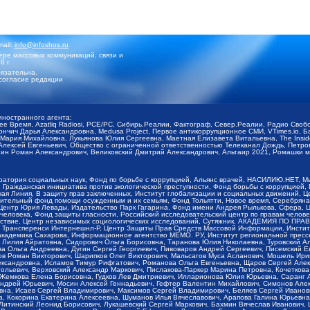
mail:
info@infoshos.ru
ре массовых коммуникаций, связи и
8 г.
язательна.
согласие редакции
иностранного агента:
щее Время, Azatliq Radiosi, PCE/PC, Сибирь.Реалии, Фактограф, Север.Реалии, Радио Св
ончич Дарья Александровна, Medusa Project, Первое антикоррупционное СМИ, VTimes.io, 
ария Михайловна, Лукьянова Юлия Сергеевна, Маетная Елизавета Витальевна, The Insid
ексей Евгеньевич, Общество с ограниченной ответственностью Телеканал Дождь, Петров 
н Роман Александрович, Великовский Дмитрий Александрович, Альтаир 2021, Ромашки мо
оратория социальных наук, Фонд по борьбе с коррупцией, Альянс врачей, НАСИЛИЮ.НЕТ, 
Гражданская инициатива против экологической преступности, Фонд борьбы с коррупцией,
чая Линия, В защиту прав заключенных, Институт глобализации и социальных движений,
тельный фонд помощи осужденным и их семьям, Фонд Тольятти, Новое время, Серебряная т
Центр Юрия Левады, Издательство Парк Гагарина, Фонд имени Андрея Рылькова, Сфера, 
еловека, Фонд защиты гласности, Российский исследовательский центр по правам челове
йствие, Центр независимых социологических исследований, Сутяжник, АКАДЕМИЯ ПО ПР
р Трансперенси Интернешнл-Р, Центр Защиты Прав Средств Массовой Информации, Институ
 академика Сахарова, Информационное агентство МЕМО. РУ, Институт региональной пресс
Лилия Айратовна, Сидорович Ольга Борисовна, Таранова Юлия Николаевна, Туровский Ал
а Ольга Андреевна, Дугин Сергей Георгиевич, Пивоваров Андрей Сергеевич, Писемский Е
в Роман Викторович, Шарипков Олег Викторович, Мальсагов Муса Асланович, Мошель Ири
ександровна, Исламов Тимур Рифгатович, Романова Ольга Евгеньевна, Щаров Сергей Але
льевич, Верховский Александр Маркович, Пислакова-Паркер Марина Петровна, Кочеткова
, Жемкова Елена Борисовна, Гудков Лев Дмитриевич, Илларионова Юлия Юрьевна, Саранг
Андрей Юрьевич, Мосин Алексей Геннадьевич, Гефтер Валентин Михайлович, Симонов Але
а, Исаев Сергей Владимирович, Максимов Сергей Владимирович, Беляев Сергей Иванович
 Кокорина Екатерина Алексеевна, Шуманов Илья Вячеславович, Арапова Галина Юрьевна
Литинский Леонид Борисович, Лукашевский Сергей Маркович, Бахмин Вячеслав Иванович,