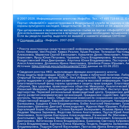
© 2007-2026, Информационное агентство ИнфоРос. Тел.: +7 495 718-84-11, E-
Портал «ИнфоШОС» зарегистрирован в Федеральной службе по надзору в сфе
охраны культурного наследия. Свидетельство Эл № 77-31649 от 04 апреля 200
При цитировании и перепечатке материалов ссылка на портал «ИнфоШОС» об
Для использования материалов в печатных изданиях необходимо письменное 
Если вы увидели ошибку, выделите ее мышкой и нажмите клавиши Ctrl+Enter
©
Создание сайта
- Инфорос, 2007-2026
* Реестр иностранных средств массовой информации, выполняющих функции 
Голос Америки, Idel.Реалии, Кавказ.Реалии, Крым.Реалии, Телеканал Настоя
Алексеевна, Маркелов Сергей Евгеньевич, Камалягин Денис Николаевич, Апах
Борисович, Ярош Юлия Петровна, Чуракова Ольга Владимировна, Железнова М
Рождественский Илья Дмитриевич, Апухтина Юлия Владимировна, Постернак Ал
Алеся Алексеевна, Долинина Ирина Николаевна, Шлейнов Роман Юрьевич, Ани
Источник:
https://minjust.gov.ru/ru/documents/7755/
данные на
03.09.2021
* Сведения реестра НКО, выполняющих функции иностранного агента:
Фонд защиты прав граждан Штаб, Институт права и публичной политики, Лаб
Открытый Петербург, Феникс ПЛЮС, Лига Избирателей, Правовая инициатива, 
Центр поддержки и содействия развитию средств массовой информации, Горя
Благотворительный фонд охраны здоровья и защиты прав граждан, Благотвори
губерния, Эра здоровья, правозащитное общество Мемориал, Аналитический 
Рязанский Мемориал, Екатеринбургское общество МЕМОРИАЛ, Институт прав ч
партнерства, Пермский региональный правозащитный центр, Гражданское де
Центр развития некоммерческих организаций, Гражданское содействие, Цент
контроль, Человек и Закон, Общественная комиссия по сохранению наследия
Общественный вердикт, Евразийская антимонопольная ассоциация, Чанышева 
Валерьевна, Бурдина Юлия Владимировна, Бойко Анатолий Николаевич, Гусев
Бекханович, Шевченко Дмитрий Александрович, Жданов Иван Юрьевич, Рубано
Каргалицкий Борис Юльевич, Созаев Валерий Валерьевич, Исакова Ирина Ал
Людевиг Марина Зариевна, Федотова Галина Анатольевна, Паутов Юрий Анато
Николаевна, Золотарева Екатерина Александровна, Рачинский Ян Збигневич
Анатольевич, Щур Татьяна Михайловна, Щур Николай Алексеевич, Блинушов 
Дмитриевна, Вититинова Елена Владимировна, Баженова Светлана Куприяновн
Елена Владимировна, Буртина Елена Юрьевна, Гендель Людмила Залмановна,
Владимировна, Подузов Сергей Васильевич, Протасова Ирина Вячеславовна, 