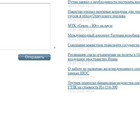
Путин заявил о необходимости построить мос
30.04.2026 16:52
Пакистан открыл наземные коридоры для тра
грузов в обход Ормузского пролива
29.04.2026 06:10
МТК «Север – Юг» на паузе
28.04.2026 05:59
Международный аэропорт Тегерана возобнов
25.04.2026 10:50
Совещание министров транспорта государст
*
23.04.2026 20:56
Росавиация сняла ограничения на полеты в О
воздушное пространство Ирана
20.04.2026 19:08
О работе по развитию железнодорожного со
рамках ШОС
27.03.2026 07:20
Трутнев попросил финансовые ведомства оце
ГТЛК на стоимость Ил-114-300
16.02.2026 06:24