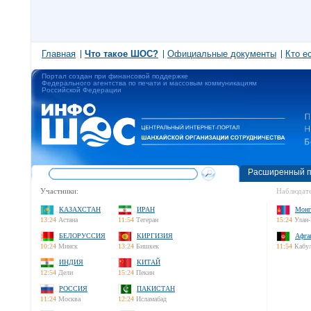
Главная
Что такое ШОС?
Официальные документы
Кто е
Портал создан при финансовой поддержке
Федерального агентства по печати и массовым коммуникациям
Российской Федерации
Расширенный п
Участники:
Наблюдате
КАЗАХСТАН
ИРАН
Монг
13:24
Астана
11:54
Тегеран
15:24
Улан-
БЕЛОРУССИЯ
КИРГИЗИЯ
Афга
10:24
Минск
13:24
Бишкек
11:54
Кабу
ИНДИЯ
КИТАЙ
12:54
Дели
15:24
Пекин
РОССИЯ
ПАКИСТАН
11:24
Москва
12:24
Исламабад