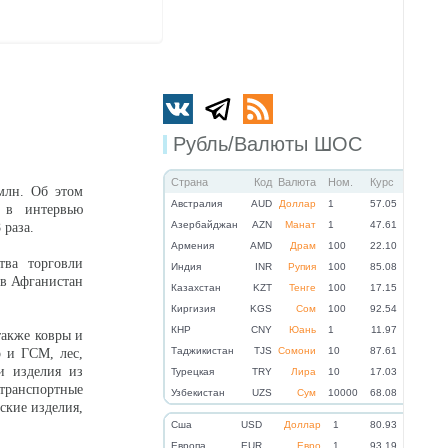
Рубль/Валюты ШОС
Страна
Код
Валюта
Ном.
Курс
млн. Об этом
Австралия
AUD
Доллар
1
57.05
 в интервью
Азербайджан
AZN
Манат
1
47.61
 раза.
Армения
AMD
Драм
100
22.10
ва торговли
Индия
INR
Рупия
100
85.08
 в Афганистан
Казахстан
KZT
Тенге
100
17.15
Киргизия
KGS
Сом
100
92.54
КНР
CNY
Юань
1
11.97
также ковры и
Таджикистан
TJS
Сомони
10
87.61
о и ГСМ, лес,
и изделия из
Турецкая
TRY
Лира
10
17.03
 транспортные
Узбекистан
UZS
Сум
10000
68.08
ские изделия,
Cша
USD
Доллар
1
80.93
Eвропа
EUR
Евро
1
93.19