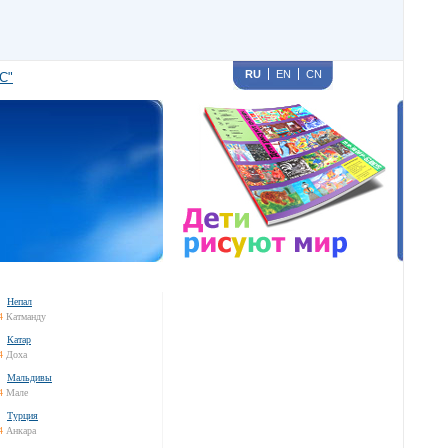
RU
EN
CN
С"
Непал
4
Катманду
Катар
4
Доха
Мальдивы
4
Мале
Турция
4
Анкара