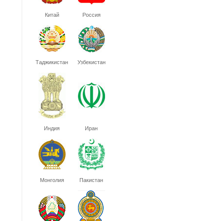
Китай
Россия
Таджикистан
Узбекистан
Индия
Иран
Монголия
Пакистан