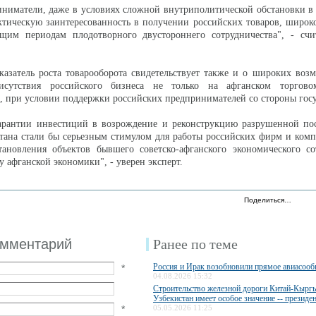
ниматели, даже в условиях сложной внутриполитической обстановки в
тическую заинтересованность в получении российских товаров, широк
щим периодам плодотворного двустороннего сотрудничества", - счи
азатель роста товарооборота свидетельствует также и о широких воз
рисутствия российского бизнеса не только на афганском торго
, при условии поддержки российских предпринимателей со стороны госу
гарантии инвестиций в возрождение и реконструкцию разрушенной пос
тана стали бы серьезным стимулом для работы российских фирм и ком
тановления объектов бывшего советско-афганского экономического со
 афганской экономики", - уверен эксперт.
Поделиться…
омментарий
Ранее по теме
Россия и Ирак возобновили прямое авиасоо
*
04.08.2026 15:32
Строительство железной дороги Китай-Кыргы
Узбекистан имеет особое значение -- президе
*
05.05.2026 11:25