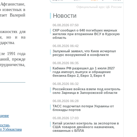
 Афганистане,
Официальный курс ЦБ России
о известных в
Новости
тает Валерий
06.08.2026 07:50
СКР сообщил о 640 погибших мирных
можностях для
жителях при вторжении ВСУ в Курскую
вом, но и на
область
дарства.
06.08.2026 06:42
Залужный заявил, что Киев исчерпал
ле 1991 года
ресурс вооружений в конфликте
паний, прежде
06.08.2026 06:35
трудничества,
Кабмин РФ разрешил до 1 июля 2027
года импорт, выпуск и обращение
бензина Евро 2, Евро 3, Евро 4
06.08.2026 06:32
Российские войска взяли под контроль
село Зарница в Запорожской области
06.08.2026 06:28
ТАСС подсчитал потери Украины от
блокады портов
бщение
05.08.2026 17:03
Китай усилил контроль за экспортом в
зстан-
США товаров двойного назначения,
нт Узбекистана
связанных с БПЛА