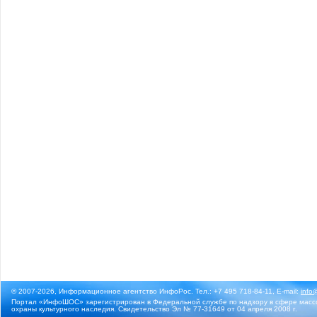
© 2007-2026, Информационное агентство ИнфоРос. Тел.: +7 495 718-84-11, E-mail:
info
Портал «ИнфоШОС» зарегистрирован в Федеральной службе по надзору в сфере массо
охраны культурного наследия. Свидетельство Эл № 77-31649 от 04 апреля 2008 г.