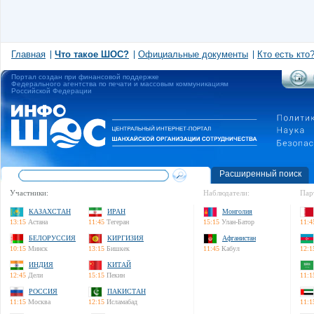
Главная
Что такое ШОС?
Официальные документы
Кто есть кто
Портал создан при финансовой поддержке
Федерального агентства по печати и массовым коммуникациям
Российской Федерации
Расширенный поиск
Участники:
Наблюдатели:
Пар
КАЗАХСТАН
ИРАН
Монголия
13:15
Астана
11:45
Тегеран
15:15
Улан-Батор
11:4
БЕЛОРУССИЯ
КИРГИЗИЯ
Афганистан
10:15
Минск
13:15
Бишкек
11:45
Кабул
12:1
ИНДИЯ
КИТАЙ
12:45
Дели
15:15
Пекин
11:1
РОССИЯ
ПАКИСТАН
11:15
Москва
12:15
Исламабад
11:1