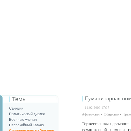
Гуманитарная по
Темы
11.02.2009 17:07
Санкции
Политический диалог
Афганистан
Общество
Тран
Военные учения
Торжественная церемония 
Неспокойный Кавказ
гуманитарной помощи со
Спецоперация на Украине