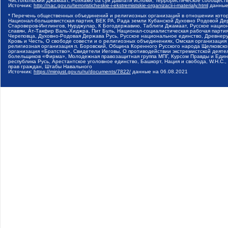
Чистопольский Джамаат, Рохнамо ба суи давлати исломи, Террористическое сообщест
Источник:
http://nac.gov.ru/terroristicheskie-i-ekstremistskie-organizacii-i-materialy.html
данные
* Перечень общественных объединений и религиозных организаций в отношении котор
Национал-большевистская партия, ВЕК РА, Рада земли Кубанской Духовно Родовой Де
Староверов-Инглингов, Нурджулар, К Богодержавию, Таблиги Джамаат, Русское наци
славян, Ат-Такфир Валь-Хиджра, Пит Буль, Национал-социалистическая рабочая парт
Череповца, Духовно-Родовая Держава Русь, Русское национальное единство, Древнер
Кровь и Честь, О свободе совести и о религиозных объединениях, Омская организаци
религиозная организация п. Боровский, Община Коренного Русского народа Щелковског
организация «Братство», Свидетели Иеговы, О противодействии экстремистской деяте
болельщиков «Фирма», Молодежная правозащитная группа МПГ, Курсом Правды и Единен
республика Русь, Арестантское уголовное единство, Башкорт, Нация и свобода, W.H.С
прав граждан, Штабы Навального
Источник:
https://minjust.gov.ru/ru/documents/7822/
данные на
06.08.2021