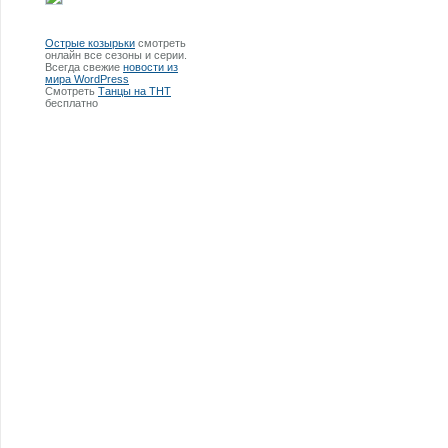
Острые козырьки
смотреть
онлайн все сезоны и серии.
Всегда свежие
новости из
мира WordPress
Смотреть
Танцы на ТНТ
бесплатно