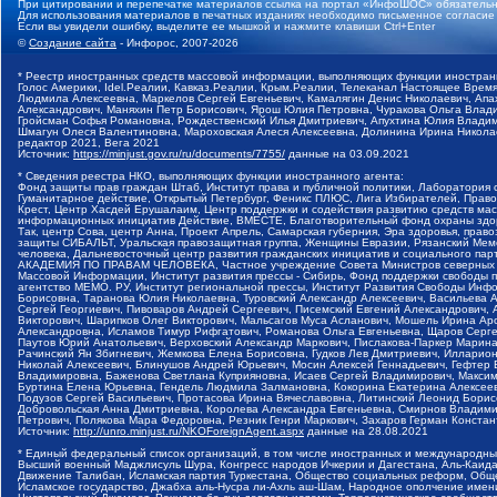
При цитировании и перепечатке материалов ссылка на портал «ИнфоШОС» обязательн
Для использования материалов в печатных изданиях необходимо письменное согласие
Если вы увидели ошибку, выделите ее мышкой и нажмите клавиши Ctrl+Enter
©
Создание сайта
- Инфорос, 2007-2026
* Реестр иностранных средств массовой информации, выполняющих функции иностранн
Голос Америки, Idel.Реалии, Кавказ.Реалии, Крым.Реалии, Телеканал Настоящее Время
Людмила Алексеевна, Маркелов Сергей Евгеньевич, Камалягин Денис Николаевич, Апах
Александрович, Маняхин Петр Борисович, Ярош Юлия Петровна, Чуракова Ольга Влади
Гройсман Софья Романовна, Рождественский Илья Дмитриевич, Апухтина Юлия Владимир
Шмагун Олеся Валентиновна, Мароховская Алеся Алексеевна, Долинина Ирина Никола
редактор 2021, Вега 2021
Источник:
https://minjust.gov.ru/ru/documents/7755/
данные на
03.09.2021
* Сведения реестра НКО, выполняющих функции иностранного агента:
Фонд защиты прав граждан Штаб, Институт права и публичной политики, Лаборатория
Гуманитарное действие, Открытый Петербург, Феникс ПЛЮС, Лига Избирателей, Правов
Крест, Центр Хасдей Ерушалаим, Центр поддержки и содействия развитию средств мас
информационных инициатив Действие, ВМЕСТЕ, Благотворительный фонд охраны здоров
Так, центр Сова, центр Анна, Проект Апрель, Самарская губерния, Эра здоровья, пр
защиты СИБАЛЬТ, Уральская правозащитная группа, Женщины Евразии, Рязанский Мемо
человека, Дальневосточный центр развития гражданских инициатив и социального пар
АКАДЕМИЯ ПО ПРАВАМ ЧЕЛОВЕКА, Частное учреждение Совета Министров северных стр
Массовой Информации, Институт развития прессы - Сибирь, Фонд поддержки свободы 
агентство МЕМО. РУ, Институт региональной прессы, Институт Развития Свободы Инф
Борисовна, Таранова Юлия Николаевна, Туровский Александр Алексеевич, Васильева 
Сергей Георгиевич, Пивоваров Андрей Сергеевич, Писемский Евгений Александрович,
Викторович, Шарипков Олег Викторович, Мальсагов Муса Асланович, Мошель Ирина Ар
Александровна, Исламов Тимур Рифгатович, Романова Ольга Евгеньевна, Щаров Серг
Паутов Юрий Анатольевич, Верховский Александр Маркович, Пислакова-Паркер Марина
Рачинский Ян Збигневич, Жемкова Елена Борисовна, Гудков Лев Дмитриевич, Иллари
Николай Алексеевич, Блинушов Андрей Юрьевич, Мосин Алексей Геннадьевич, Гефтер
Владимировна, Баженова Светлана Куприяновна, Исаев Сергей Владимирович, Максим
Буртина Елена Юрьевна, Гендель Людмила Залмановна, Кокорина Екатерина Алексеев
Подузов Сергей Васильевич, Протасова Ирина Вячеславовна, Литинский Леонид Борис
Добровольская Анна Дмитриевна, Королева Александра Евгеньевна, Смирнов Владими
Петрович, Полякова Мара Федоровна, Резник Генри Маркович, Захаров Герман Конста
Источник:
http://unro.minjust.ru/NKOForeignAgent.aspx
данные на
28.08.2021
* Единый федеральный список организаций, в том числе иностранных и международны
Высший военный Маджлисуль Шура, Конгресс народов Ичкерии и Дагестана, Аль-Каида, 
Движение Талибан, Исламская партия Туркестана, Общество социальных реформ, Общес
Исламское государство, Джабха аль-Нусра ли-Ахль аш-Шам, Народное ополчение имен