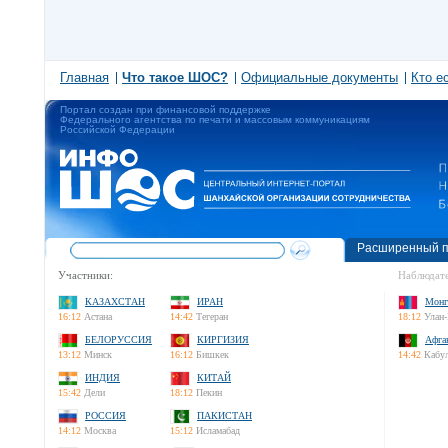
Главная
Что такое ШОС?
Официальные документы
Кто е
Портал создан при финансовой поддержке
Федерального агентства по печати и массовым коммуникациям
Российской Федерации
Расширенный п
Участники:
Наблюдате
КАЗАХСТАН
ИРАН
Монг
16:12
Астана
14:42
Тегеран
18:12
Улан-
БЕЛОРУССИЯ
КИРГИЗИЯ
Афга
13:12
Минск
16:12
Бишкек
14:42
Кабу
ИНДИЯ
КИТАЙ
15:42
Дели
18:12
Пекин
РОССИЯ
ПАКИСТАН
14:12
Москва
15:12
Исламабад