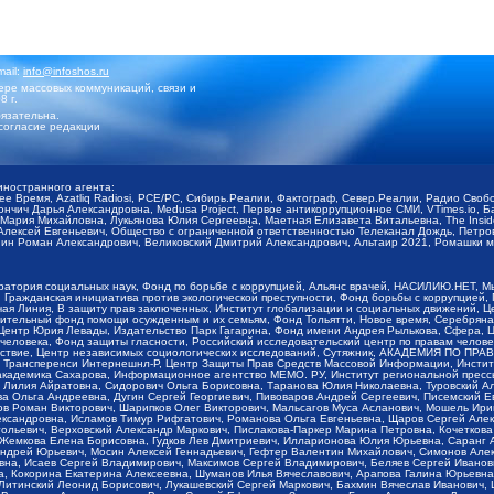
mail:
info@infoshos.ru
ре массовых коммуникаций, связи и
8 г.
язательна.
согласие редакции
иностранного агента:
щее Время, Azatliq Radiosi, PCE/PC, Сибирь.Реалии, Фактограф, Север.Реалии, Радио Св
ончич Дарья Александровна, Medusa Project, Первое антикоррупционное СМИ, VTimes.io, 
ария Михайловна, Лукьянова Юлия Сергеевна, Маетная Елизавета Витальевна, The Insid
ексей Евгеньевич, Общество с ограниченной ответственностью Телеканал Дождь, Петров 
н Роман Александрович, Великовский Дмитрий Александрович, Альтаир 2021, Ромашки мо
оратория социальных наук, Фонд по борьбе с коррупцией, Альянс врачей, НАСИЛИЮ.НЕТ, 
Гражданская инициатива против экологической преступности, Фонд борьбы с коррупцией,
чая Линия, В защиту прав заключенных, Институт глобализации и социальных движений,
тельный фонд помощи осужденным и их семьям, Фонд Тольятти, Новое время, Серебряная т
Центр Юрия Левады, Издательство Парк Гагарина, Фонд имени Андрея Рылькова, Сфера, 
еловека, Фонд защиты гласности, Российский исследовательский центр по правам челове
йствие, Центр независимых социологических исследований, Сутяжник, АКАДЕМИЯ ПО ПР
р Трансперенси Интернешнл-Р, Центр Защиты Прав Средств Массовой Информации, Институ
 академика Сахарова, Информационное агентство МЕМО. РУ, Институт региональной пресс
Лилия Айратовна, Сидорович Ольга Борисовна, Таранова Юлия Николаевна, Туровский Ал
а Ольга Андреевна, Дугин Сергей Георгиевич, Пивоваров Андрей Сергеевич, Писемский Е
в Роман Викторович, Шарипков Олег Викторович, Мальсагов Муса Асланович, Мошель Ири
ександровна, Исламов Тимур Рифгатович, Романова Ольга Евгеньевна, Щаров Сергей Але
льевич, Верховский Александр Маркович, Пислакова-Паркер Марина Петровна, Кочеткова
, Жемкова Елена Борисовна, Гудков Лев Дмитриевич, Илларионова Юлия Юрьевна, Саранг
Андрей Юрьевич, Мосин Алексей Геннадьевич, Гефтер Валентин Михайлович, Симонов Але
а, Исаев Сергей Владимирович, Максимов Сергей Владимирович, Беляев Сергей Иванович
 Кокорина Екатерина Алексеевна, Шуманов Илья Вячеславович, Арапова Галина Юрьевна
Литинский Леонид Борисович, Лукашевский Сергей Маркович, Бахмин Вячеслав Иванович,