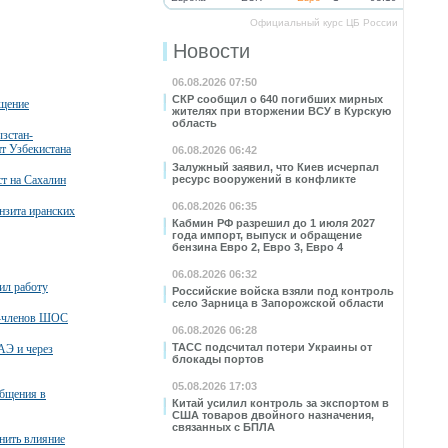
Официальный курс ЦБ России
Новости
06.08.2026 07:50
СКР сообщил о 640 погибших мирных
бщение
жителях при вторжении ВСУ в Курскую
область
зстан-
нт Узбекистана
06.08.2026 06:42
Залужный заявил, что Киев исчерпал
т на Сахалин
ресурс вооружений в конфликте
06.08.2026 06:35
нзита иранских
Кабмин РФ разрешил до 1 июля 2027
года импорт, выпуск и обращение
бензина Евро 2, Евро 3, Евро 4
06.08.2026 06:32
ил работу
Российские войска взяли под контроль
село Зарница в Запорожской области
в-членов ШОС
06.08.2026 06:28
ТАСС подсчитал потери Украины от
АЭ и через
блокады портов
05.08.2026 17:03
общения в
Китай усилил контроль за экспортом в
США товаров двойного назначения,
связанных с БПЛА
нить влияние