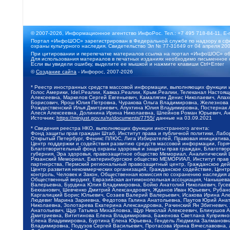
© 2007-2026, Информационное агентство ИнфоРос. Тел.: +7 495 718-84-11, E-
Портал «ИнфоШОС» зарегистрирован в Федеральной службе по надзору в сфе
охраны культурного наследия. Свидетельство Эл № 77-31649 от 04 апреля 200
При цитировании и перепечатке материалов ссылка на портал «ИнфоШОС» об
Для использования материалов в печатных изданиях необходимо письменное 
Если вы увидели ошибку, выделите ее мышкой и нажмите клавиши Ctrl+Enter
©
Создание сайта
- Инфорос, 2007-2026
* Реестр иностранных средств массовой информации, выполняющих функции 
Голос Америки, Idel.Реалии, Кавказ.Реалии, Крым.Реалии, Телеканал Настоя
Алексеевна, Маркелов Сергей Евгеньевич, Камалягин Денис Николаевич, Апах
Борисович, Ярош Юлия Петровна, Чуракова Ольга Владимировна, Железнова М
Рождественский Илья Дмитриевич, Апухтина Юлия Владимировна, Постернак Ал
Алеся Алексеевна, Долинина Ирина Николаевна, Шлейнов Роман Юрьевич, Ани
Источник:
https://minjust.gov.ru/ru/documents/7755/
данные на
03.09.2021
* Сведения реестра НКО, выполняющих функции иностранного агента:
Фонд защиты прав граждан Штаб, Институт права и публичной политики, Лаб
Открытый Петербург, Феникс ПЛЮС, Лига Избирателей, Правовая инициатива, 
Центр поддержки и содействия развитию средств массовой информации, Горя
Благотворительный фонд охраны здоровья и защиты прав граждан, Благотвори
губерния, Эра здоровья, правозащитное общество Мемориал, Аналитический 
Рязанский Мемориал, Екатеринбургское общество МЕМОРИАЛ, Институт прав ч
партнерства, Пермский региональный правозащитный центр, Гражданское де
Центр развития некоммерческих организаций, Гражданское содействие, Цент
контроль, Человек и Закон, Общественная комиссия по сохранению наследия
Общественный вердикт, Евразийская антимонопольная ассоциация, Чанышева 
Валерьевна, Бурдина Юлия Владимировна, Бойко Анатолий Николаевич, Гусев
Бекханович, Шевченко Дмитрий Александрович, Жданов Иван Юрьевич, Рубано
Каргалицкий Борис Юльевич, Созаев Валерий Валерьевич, Исакова Ирина Ал
Людевиг Марина Зариевна, Федотова Галина Анатольевна, Паутов Юрий Анато
Николаевна, Золотарева Екатерина Александровна, Рачинский Ян Збигневич
Анатольевич, Щур Татьяна Михайловна, Щур Николай Алексеевич, Блинушов 
Дмитриевна, Вититинова Елена Владимировна, Баженова Светлана Куприяновн
Елена Владимировна, Буртина Елена Юрьевна, Гендель Людмила Залмановна,
Владимировна, Подузов Сергей Васильевич, Протасова Ирина Вячеславовна, 