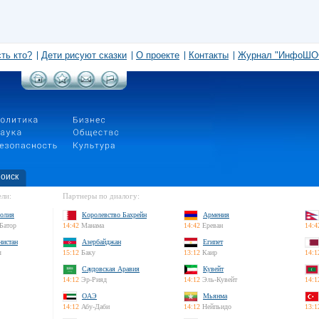
сть кто?
Дети рисуют сказки
О проекте
Контакты
Журнал "ИнфоШО
оиск
ли:
Партнеры по диалогу:
олия
Королевство Бахрейн
Армения
Батор
14:42
Манама
14:42
Ереван
14:4
нистан
Азербайджан
Египет
л
15:12
Баку
13:12
Каир
14:1
Саудовская Аравия
Кувейт
14:12
Эр-Рияд
14:12
Эль-Кувейт
14:1
ОАЭ
Мьянма
14:12
Абу-Даби
14:12
Нейпьидо
13:1