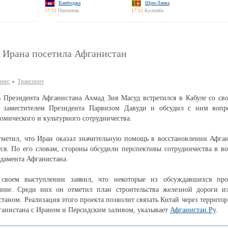
Камбоджа
Шри-Ланка
17:12
Пномпень
17:12
Коломбо
з Ирана посетила Афганистан
знес
Транспорт
ь Президента Афганистана Ахмад Зия Масуд встретился в Кабуле со с
 заместителем Президента Парвизом Давуди и обсудил с ним вопр
омического и культурного сотрудничества.
метил, что Иран оказал значительную помощь в восстановлении Афган
я. По его словам, стороны обсудили перспективы сотрудничества в в
дамента Афганистана.
своем выступлении заявил, что некоторые из обсуждавшихся пр
ение. Среди них он отметил план строительства железной дороги из
таном. Реализация этого проекта позволит связать Китай через террито
анистана с Ираном и Персидским заливом, указывает
Афганистан.Ру
.