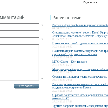
Поделиться…
омментарий
Ранее по теме
Россия и Ирак возобновили прямое авиасоо
*
04.08.2026 15:32
Строительство железной дороги Китай-Кыргы
Узбекистан имеет особое значение -- президе
*
05.05.2026 11:25
Путин заявил о необходимости построить мос
30.04.2026 16:52
Пакистан открыл наземные коридоры для тра
грузов в обход Ормузского пролива
29.04.2026 06:10
МТК «Север – Юг» на паузе
28.04.2026 05:59
Международный аэропорт Тегерана возобнов
25.04.2026 10:50
Совещание министров транспорта государст
*
23.04.2026 20:56
Росавиация сняла ограничения на полеты в О
воздушное пространство Ирана
20.04.2026 19:08
О работе по развитию железнодорожного со
рамках ШОС
27.03.2026 07:20
Трутнев попросил финансовые ведомства оце