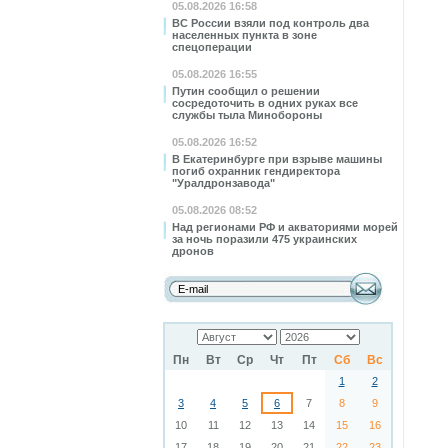
05.08.2026 16:58
ВС России взяли под контроль два
населенных пункта в зоне
спецоперации
05.08.2026 16:55
Путин сообщил о решении
сосредоточить в одних руках все
службы тыла Минобороны
05.08.2026 16:52
В Екатеринбурге при взрыве машины
погиб охранник гендиректора
"Уралдронзавода"
05.08.2026 08:52
Над регионами РФ и акваториями морей
за ночь поразили 475 украинских
дронов
Пн
Вт
Ср
Чт
Пт
Сб
Вс
1
2
3
4
5
6
7
8
9
10
11
12
13
14
15
16
17
18
19
20
21
22
23