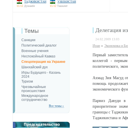
ТАДЖИКИСТАН
УЗБЕКИСТАН
15:12
Душанбе
15:12
Ташкент
Делегация и
Темы
24.02.2009 13:03
Санкции
Политический диалог
Иран
Экономика и Би
Военные учения
Первый заместител
Неспокойный Кавказ
коллегой - первым
Спецоперация на Украине
политического, экон
Шанхайский дух
Игры Будущего - Казань
2024
Ахмад Зия Масуд от
Туризм
помощь продолжаетс
Чрезвычайные
экономического фун
происшествия
Международное
сотрудничество
Парвиз Давуди в 
Все темы »
приоритетное знач
границы с Таджикис
Таджикистана и Афг