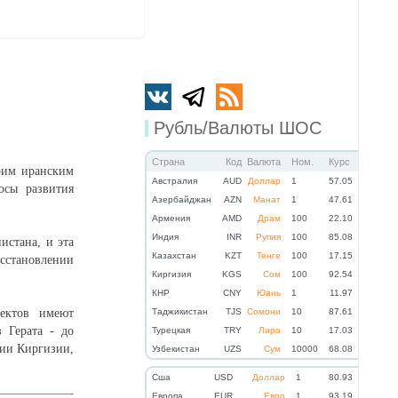
Рубль/Валюты ШОС
Страна
Код
Валюта
Ном.
Курс
воим иранским
Австралия
AUD
Доллар
1
57.05
осы развития
Азербайджан
AZN
Манат
1
47.61
Армения
AMD
Драм
100
22.10
Индия
INR
Рупия
100
85.08
истана, и эта
Казахстан
KZT
Тенге
100
17.15
осстановлении
Киргизия
KGS
Сом
100
92.54
КНР
CNY
Юань
1
11.97
оектов имеют
Таджикистан
TJS
Сомони
10
87.61
 Герата - до
Турецкая
TRY
Лира
10
17.03
рии Киргизии,
Узбекистан
UZS
Сум
10000
68.08
Cша
USD
Доллар
1
80.93
Eвропа
EUR
Евро
1
93.19