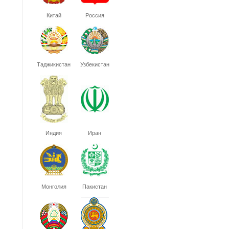
Китай
Россия
Таджикистан
Узбекистан
Индия
Иран
Монголия
Пакистан