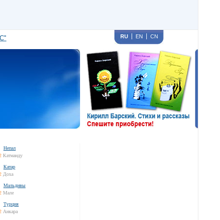
RU
EN
CN
С"
Непал
2
Катманду
Катар
2
Доха
Мальдивы
2
Мале
Турция
2
Анкара