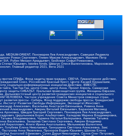
обода, MEDIUM-ORIENT, Пономарев Лев Александрович, Савицкая Людмила
Баданин Роман Сергеевич, Гликин Максим Александрович, Маняхин Петр
er SIA, Рубин Михаил Аркадьевич, Гройсман Софья Романовна,
Степан Юрьевич, Istories fonds, Шмагун Олеся Валентиновна, Мароховская
нолит, Главный редактор 2021, Вега 2021
Мы против СПИДа, Фонд защиты прав граждан, СВЕЧА, Гуманитарное действие,
 Гражданский Союз, Российский Красный Крест, Центр Хасдей Ерушалаим,
 Центр социально-информационных инициатив Действие, ВМЕСТЕ,
айга, Так-Так-Так, центр Сова, центр Анна, Проект Апрель, Самарская
Центр защиты СИБАЛЬТ, Уральская правозащитная группа, Женщины Евразии,
ка, Дальневосточный центр развития гражданских инициатив и социального
АВАМ ЧЕЛОВЕКА, Частное учреждение Совета Министров северных стран,
т развития прессы - Сибирь, Фонд поддержки свободы прессы, Гражданский
ы, Институт Развития Свободы Информации, Экозащита!-Женсовет,
ександр Алексеевич, Васильева Анастасия Евгеньевна, Ривина Анна
вгений Александрович, Аверин Виталий Евгеньевич, Барахоев Магомед
на Ароновна, Шведов Григорий Сергеевич, Пономарев Лев Александрович,
ксадрович, Цирульников Борис Альбертович, Халидова Марина Владимировна,
 Татьяна Владимировна, Чуркина Наталья Валерьевна, Акимова Татьяна
 Анна Васильевна, Захарова Светлана Сергеевна, Аверин Владимир
ксей Кириллович, Флиге Ирина Анатольевна, Мельникова Валентина
, Голубева Елена Николаевна, Ганнушкина Светлана Алексеевна, Закс
, Пастухова Анна Яковлевна, Прохоров Вадим Юрьевич, Шахова Елена
 Шабад Анатолий Ефимович, Сухих Дарья Николаевна, Орлов Олег Петрович,