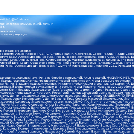
mail:
info@infoshos.ru
ре массовых коммуникаций, связи и
8 г.
язательна.
согласие редакции
иностранного агента:
щее Время, Azatliq Radiosi, PCE/PC, Сибирь.Реалии, Фактограф, Север.Реалии, Радио Св
ончич Дарья Александровна, Medusa Project, Первое антикоррупционное СМИ, VTimes.io, 
ария Михайловна, Лукьянова Юлия Сергеевна, Маетная Елизавета Витальевна, The Insid
ексей Евгеньевич, Общество с ограниченной ответственностью Телеканал Дождь, Петров 
н Роман Александрович, Великовский Дмитрий Александрович, Альтаир 2021, Ромашки мо
оратория социальных наук, Фонд по борьбе с коррупцией, Альянс врачей, НАСИЛИЮ.НЕТ, 
Гражданская инициатива против экологической преступности, Фонд борьбы с коррупцией,
чая Линия, В защиту прав заключенных, Институт глобализации и социальных движений,
тельный фонд помощи осужденным и их семьям, Фонд Тольятти, Новое время, Серебряная т
Центр Юрия Левады, Издательство Парк Гагарина, Фонд имени Андрея Рылькова, Сфера, 
еловека, Фонд защиты гласности, Российский исследовательский центр по правам челове
йствие, Центр независимых социологических исследований, Сутяжник, АКАДЕМИЯ ПО ПР
р Трансперенси Интернешнл-Р, Центр Защиты Прав Средств Массовой Информации, Институ
 академика Сахарова, Информационное агентство МЕМО. РУ, Институт региональной пресс
Лилия Айратовна, Сидорович Ольга Борисовна, Таранова Юлия Николаевна, Туровский Ал
а Ольга Андреевна, Дугин Сергей Георгиевич, Пивоваров Андрей Сергеевич, Писемский Е
в Роман Викторович, Шарипков Олег Викторович, Мальсагов Муса Асланович, Мошель Ири
ександровна, Исламов Тимур Рифгатович, Романова Ольга Евгеньевна, Щаров Сергей Але
льевич, Верховский Александр Маркович, Пислакова-Паркер Марина Петровна, Кочеткова
, Жемкова Елена Борисовна, Гудков Лев Дмитриевич, Илларионова Юлия Юрьевна, Саранг
Андрей Юрьевич, Мосин Алексей Геннадьевич, Гефтер Валентин Михайлович, Симонов Але
а, Исаев Сергей Владимирович, Максимов Сергей Владимирович, Беляев Сергей Иванович
 Кокорина Екатерина Алексеевна, Шуманов Илья Вячеславович, Арапова Галина Юрьевна
Литинский Леонид Борисович, Лукашевский Сергей Маркович, Бахмин Вячеслав Иванович,