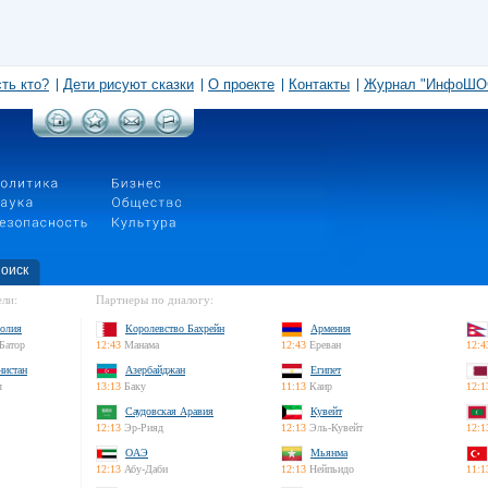
сть кто?
Дети рисуют сказки
О проекте
Контакты
Журнал "ИнфоШО
оиск
ли:
Партнеры по диалогу:
олия
Королевство Бахрейн
Армения
Батор
12:43
Манама
12:43
Ереван
12:4
нистан
Азербайджан
Египет
л
13:13
Баку
11:13
Каир
12:1
Саудовская Аравия
Кувейт
12:13
Эр-Рияд
12:13
Эль-Кувейт
12:1
ОАЭ
Мьянма
12:13
Абу-Даби
12:13
Нейпьидо
11:1