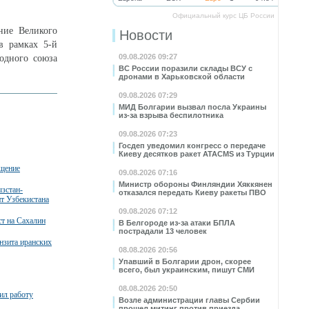
Официальный курс ЦБ России
ние Великого
Новости
в рамках 5-й
09.08.2026 09:27
одного союза
ВС России поразили склады ВСУ с
дронами в Харьковской области
09.08.2026 07:29
МИД Болгарии вызвал посла Украины
из-за взрыва беспилотника
09.08.2026 07:23
Госдеп уведомил конгресс о передаче
Киеву десятков ракет ATACMS из Турции
бщение
09.08.2026 07:16
Министр обороны Финляндии Хяккянен
зстан-
отказался передать Киеву ракеты ПВО
нт Узбекистана
09.08.2026 07:12
т на Сахалин
В Белгороде из-за атаки БПЛА
пострадали 13 человек
нзита иранских
08.08.2026 20:56
Упавший в Болгарии дрон, скорее
всего, был украинским, пишут СМИ
08.08.2026 20:50
ил работу
Возле администрации главы Сербии
прошел митинг против приезда