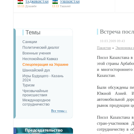
ТАДЖИКИСТАН
УЗБЕКИСТАН
13:13
Душанбе
13:13
Ташкент
Встреча пос
Темы
10.03.2009 09:43
Санкции
Политический диалог
Пакистан
Экономика 
Военные учения
Посол Казахстана 
Неспокойный Кавказ
этой страны Арбабо
Спецоперация на Украине
и многостороннего
Шанхайский дух
Казахстан.
Игры Будущего - Казань
2024
Туризм
Были обсуждены пе
Чрезвычайные
Южной Азией. И,
происшествия
автомобильной дор
Международное
сотрудничество
рынок продукции це
Все темы »
Посол Казахстана 
стран-участников 
сотрудничеству в о