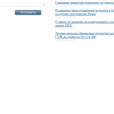
Совещание министров транспорта государст
*
23.04.2026 20:56
Росавиация сняла ограничения на полеты в О
воздушное пространство Ирана
20.04.2026 19:08
О работе по развитию железнодорожного со
рамках ШОС
27.03.2026 07:20
Трутнев попросил финансовые ведомства оце
ГТЛК на стоимость Ил-114-300
16.02.2026 06:24