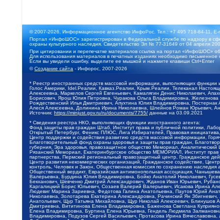
© 2007-2026, Информационное агентство ИнфоРос. Тел.: +7 495 718-84-11, E-
Портал «ИнфоШОС» зарегистрирован в Федеральной службе по надзору в сфе
охраны культурного наследия. Свидетельство Эл № 77-31649 от 04 апреля 200
При цитировании и перепечатке материалов ссылка на портал «ИнфоШОС» об
Для использования материалов в печатных изданиях необходимо письменное 
Если вы увидели ошибку, выделите ее мышкой и нажмите клавиши Ctrl+Enter
©
Создание сайта
- Инфорос, 2007-2026
* Реестр иностранных средств массовой информации, выполняющих функции 
Голос Америки, Idel.Реалии, Кавказ.Реалии, Крым.Реалии, Телеканал Настоя
Алексеевна, Маркелов Сергей Евгеньевич, Камалягин Денис Николаевич, Апах
Борисович, Ярош Юлия Петровна, Чуракова Ольга Владимировна, Железнова М
Рождественский Илья Дмитриевич, Апухтина Юлия Владимировна, Постернак Ал
Алеся Алексеевна, Долинина Ирина Николаевна, Шлейнов Роман Юрьевич, Ани
Источник:
https://minjust.gov.ru/ru/documents/7755/
данные на
03.09.2021
* Сведения реестра НКО, выполняющих функции иностранного агента:
Фонд защиты прав граждан Штаб, Институт права и публичной политики, Лаб
Открытый Петербург, Феникс ПЛЮС, Лига Избирателей, Правовая инициатива, 
Центр поддержки и содействия развитию средств массовой информации, Горя
Благотворительный фонд охраны здоровья и защиты прав граждан, Благотвори
губерния, Эра здоровья, правозащитное общество Мемориал, Аналитический 
Рязанский Мемориал, Екатеринбургское общество МЕМОРИАЛ, Институт прав ч
партнерства, Пермский региональный правозащитный центр, Гражданское де
Центр развития некоммерческих организаций, Гражданское содействие, Цент
контроль, Человек и Закон, Общественная комиссия по сохранению наследия
Общественный вердикт, Евразийская антимонопольная ассоциация, Чанышева 
Валерьевна, Бурдина Юлия Владимировна, Бойко Анатолий Николаевич, Гусев
Бекханович, Шевченко Дмитрий Александрович, Жданов Иван Юрьевич, Рубано
Каргалицкий Борис Юльевич, Созаев Валерий Валерьевич, Исакова Ирина Ал
Людевиг Марина Зариевна, Федотова Галина Анатольевна, Паутов Юрий Анато
Николаевна, Золотарева Екатерина Александровна, Рачинский Ян Збигневич
Анатольевич, Щур Татьяна Михайловна, Щур Николай Алексеевич, Блинушов 
Дмитриевна, Вититинова Елена Владимировна, Баженова Светлана Куприяновн
Елена Владимировна, Буртина Елена Юрьевна, Гендель Людмила Залмановна,
Владимировна, Подузов Сергей Васильевич, Протасова Ирина Вячеславовна, 