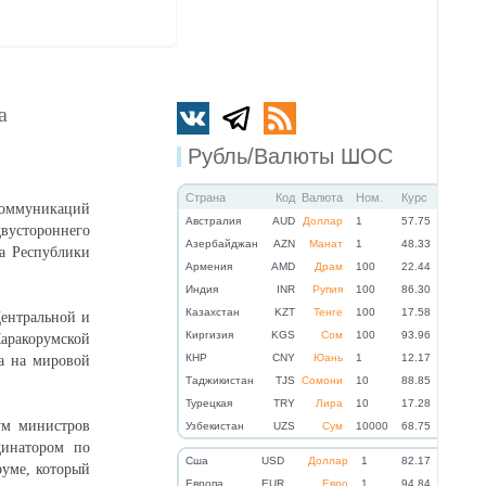
а
Рубль/Валюты ШОС
Страна
Код
Валюта
Ном.
Курс
 коммуникаций
Австралия
AUD
Доллар
1
57.75
двустороннего
Азербайджан
AZN
Манат
1
48.33
Да Республики
Армения
AMD
Драм
100
22.44
Индия
INR
Рупия
100
86.30
Казахстан
KZT
Тенге
100
17.58
ентральной и
Киргизия
KGS
Сом
100
93.96
ракорумской
КНР
CNY
Юань
1
12.17
да на мировой
Таджикистан
TJS
Сомони
10
88.85
Турецкая
TRY
Лира
10
17.28
ум министров
Узбекистан
UZS
Сум
10000
68.75
динатором по
Cша
USD
Доллар
1
82.17
руме, который
Eвропа
EUR
Евро
1
94.84