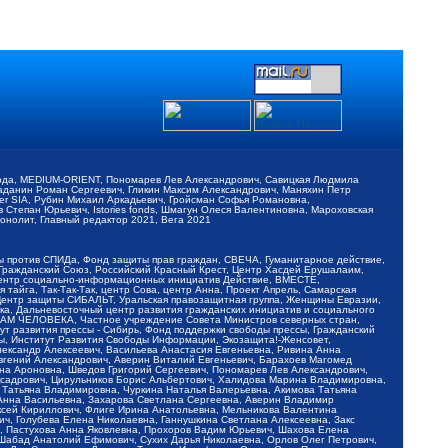
обода, MEDIUM-ORIENT, Пономарев Лев Александрович, Савицкая Людмила
Баданин Роман Сергеевич, Гликин Максим Александрович, Маняхин Петр
er SIA, Рубин Михаил Аркадьевич, Гройсман Софья Романовна,
Степан Юрьевич, Istories fonds, Шмагун Олеся Валентиновна, Мароховская
нолит, Главный редактор 2021, Вега 2021
Мы против СПИДа, Фонд защиты прав граждан, СВЕЧА, Гуманитарное действие,
 Гражданский Союз, Российский Красный Крест, Центр Хасдей Ерушалаим,
 Центр социально-информационных инициатив Действие, ВМЕСТЕ,
айга, Так-Так-Так, центр Сова, центр Анна, Проект Апрель, Самарская
Центр защиты СИБАЛЬТ, Уральская правозащитная группа, Женщины Евразии,
ка, Дальневосточный центр развития гражданских инициатив и социального
АВАМ ЧЕЛОВЕКА, Частное учреждение Совета Министров северных стран,
т развития прессы - Сибирь, Фонд поддержки свободы прессы, Гражданский
ы, Институт Развития Свободы Информации, Экозащита!-Женсовет,
ександр Алексеевич, Васильева Анастасия Евгеньевна, Ривина Анна
вгений Александрович, Аверин Виталий Евгеньевич, Барахоев Магомед
на Ароновна, Шведов Григорий Сергеевич, Пономарев Лев Александрович,
ксадрович, Цирульников Борис Альбертович, Халидова Марина Владимировна,
 Татьяна Владимировна, Чуркина Наталья Валерьевна, Акимова Татьяна
 Анна Васильевна, Захарова Светлана Сергеевна, Аверин Владимир
ксей Кириллович, Флиге Ирина Анатольевна, Мельникова Валентина
, Голубева Елена Николаевна, Ганнушкина Светлана Алексеевна, Закс
, Пастухова Анна Яковлевна, Прохоров Вадим Юрьевич, Шахова Елена
 Шабад Анатолий Ефимович, Сухих Дарья Николаевна, Орлов Олег Петрович,