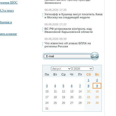
в-членов ШОС
Зеленского
08.08.2026 17:25
АЭ и через
Уиткофф и Кушнер могут посетить Киев
и Москву на следующей неделе
общения в
08.08.2026 17:22
ВС РФ установили контроль над
Ивановкой Харьковской области
нить влияние
08.08.2026 09:39
Что известно об атаках БПЛА на
регионы России
Пн
Вт
Ср
Чт
Пт
Сб
Вс
1
2
3
4
5
6
7
8
9
10
11
12
13
14
15
16
17
18
19
20
21
22
23
24
25
26
27
28
29
30
31