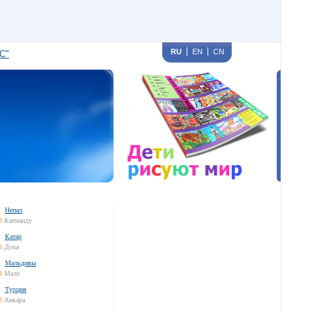
RU
EN
CN
С"
Непал
3
Катманду
Катар
3
Доха
Мальдивы
3
Мале
Турция
3
Анкара