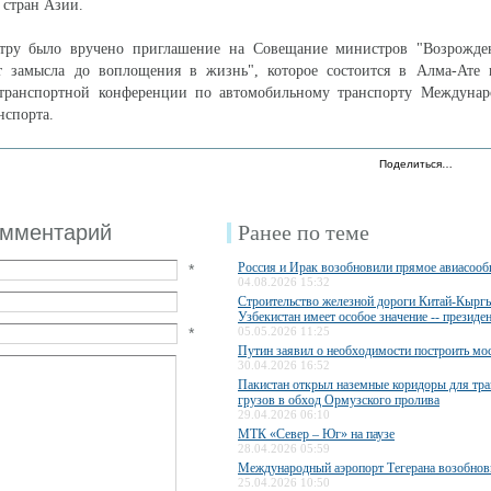
 стран Азии.
тру было вручено приглашение на Совещание министров "Возрожде
т замысла до воплощения в жизнь", которое состоится в Алма-Ате 
отранспортной конференции по автомобильному транспорту Междунар
нспорта.
Поделиться…
омментарий
Ранее по теме
Россия и Ирак возобновили прямое авиасоо
*
04.08.2026 15:32
Строительство железной дороги Китай-Кыргы
Узбекистан имеет особое значение -- президе
*
05.05.2026 11:25
Путин заявил о необходимости построить мос
30.04.2026 16:52
Пакистан открыл наземные коридоры для тра
грузов в обход Ормузского пролива
29.04.2026 06:10
МТК «Север – Юг» на паузе
28.04.2026 05:59
Международный аэропорт Тегерана возобнов
25.04.2026 10:50