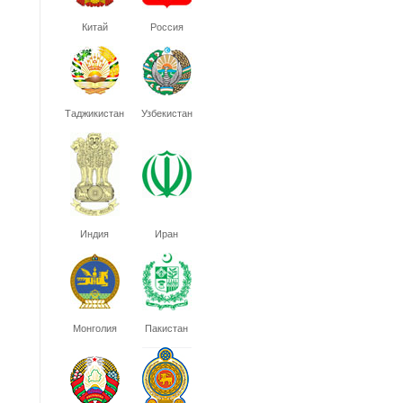
Китай
Россия
Таджикистан
Узбекистан
Индия
Иран
Монголия
Пакистан