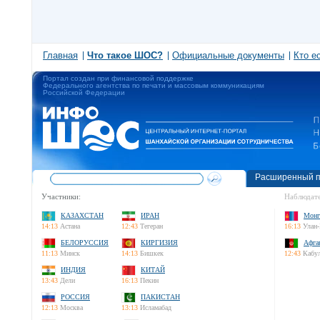
Главная
Что такое ШОС?
Официальные документы
Кто е
Портал создан при финансовой поддержке
Федерального агентства по печати и массовым коммуникациям
Российской Федерации
Расширенный п
Участники:
Наблюдате
КАЗАХСТАН
ИРАН
Монг
14:13
Астана
12:43
Тегеран
16:13
Улан-
БЕЛОРУССИЯ
КИРГИЗИЯ
Афга
11:13
Минск
14:13
Бишкек
12:43
Кабу
ИНДИЯ
КИТАЙ
13:43
Дели
16:13
Пекин
РОССИЯ
ПАКИСТАН
12:13
Москва
13:13
Исламабад