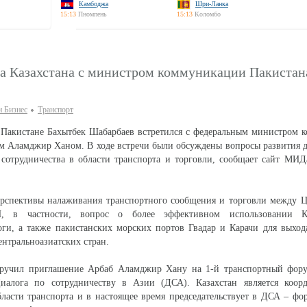
Камбоджа
Шри-Ланка
15:13
Пномпень
15:13
Коломбо
ла Казахстана с министром коммуникации Пакистан
и Бизнес
Транспорт
в Пакистане Бахытбек Шабарбаев встретился с федеральным министром
м Аламджир Ханом. В ходе встречи были обсуждены вопросы развития 
 сотрудничества в области транспорта и торговли, сообщает сайт МИ
рспективы налаживания транспортного сообщения и торговли между Ц
 в частности, вопрос о более эффективном использовании Ка
оги, а также пакистанских морских портов Гвадар и Карачи для выхо
нтральноазиатских стран.
вручил приглашение Арбаб Аламджир Хану на 1-й транспортный фор
Диалога по сотрудничеству в Азии (ДСА). Казахстан является коор
бласти транспорта и в настоящее время председательствует в ДСА – фо