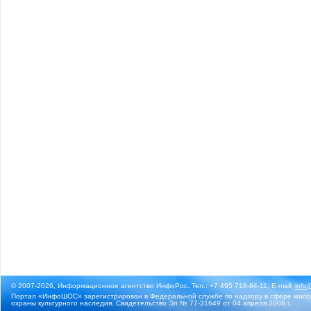
© 2007-2026, Информационное агентство ИнфоРос. Тел.: +7 495 718-84-11, E-mail:
info
Портал «ИнфоШОС» зарегистрирован в Федеральной службе по надзору в сфере массо
охраны культурного наследия. Свидетельство Эл № 77-31649 от 04 апреля 2008 г.