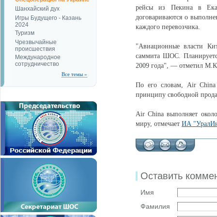
рейсы из Пекина в Екат
Шанхайский дух
договариваются о выполне
Игры Будущего - Казань
2024
каждого перевозчика.
Туризм
Чрезвычайные
"Авиационные власти Кит
происшествия
саммита ШОС. Планируетс
Международное
сотрудничество
2009 года", — отметил М.К
Все темы »
По его словам, Air China
принципу свободной продаж
Air China выполняет окол
миру, отмечает
ИА "УралИ
Оставить комме
Имя
Фамилия