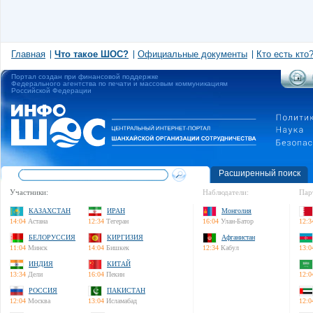
Главная
Что такое ШОС?
Официальные документы
Кто есть кто
Портал создан при финансовой поддержке
Федерального агентства по печати и массовым коммуникациям
Российской Федерации
Расширенный поиск
Участники:
Наблюдатели:
Пар
КАЗАХСТАН
ИРАН
Монголия
14:04
Астана
12:34
Тегеран
16:04
Улан-Батор
12:3
БЕЛОРУССИЯ
КИРГИЗИЯ
Афганистан
11:04
Минск
14:04
Бишкек
12:34
Кабул
13:0
ИНДИЯ
КИТАЙ
13:34
Дели
16:04
Пекин
12:0
РОССИЯ
ПАКИСТАН
12:04
Москва
13:04
Исламабад
12:0