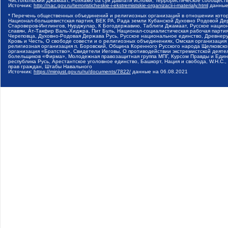
Чистопольский Джамаат, Рохнамо ба суи давлати исломи, Террористическое сообщест
Источник:
http://nac.gov.ru/terroristicheskie-i-ekstremistskie-organizacii-i-materialy.html
данные
* Перечень общественных объединений и религиозных организаций в отношении котор
Национал-большевистская партия, ВЕК РА, Рада земли Кубанской Духовно Родовой Де
Староверов-Инглингов, Нурджулар, К Богодержавию, Таблиги Джамаат, Русское наци
славян, Ат-Такфир Валь-Хиджра, Пит Буль, Национал-социалистическая рабочая парт
Череповца, Духовно-Родовая Держава Русь, Русское национальное единство, Древнер
Кровь и Честь, О свободе совести и о религиозных объединениях, Омская организаци
религиозная организация п. Боровский, Община Коренного Русского народа Щелковског
организация «Братство», Свидетели Иеговы, О противодействии экстремистской деяте
болельщиков «Фирма», Молодежная правозащитная группа МПГ, Курсом Правды и Единен
республика Русь, Арестантское уголовное единство, Башкорт, Нация и свобода, W.H.С
прав граждан, Штабы Навального
Источник:
https://minjust.gov.ru/ru/documents/7822/
данные на
06.08.2021