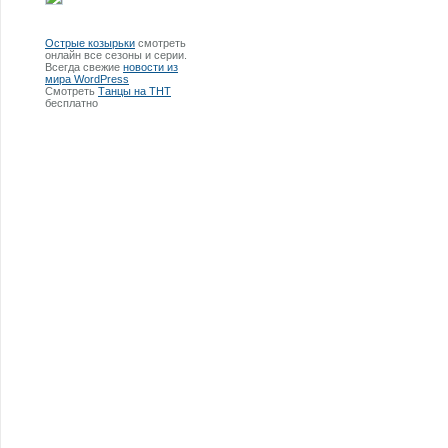
Острые козырьки
смотреть
онлайн все сезоны и серии.
Всегда свежие
новости из
мира WordPress
Смотреть
Танцы на ТНТ
бесплатно