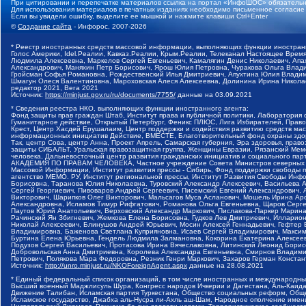
При цитировании и перепечатке материалов ссылка на портал «ИнфоШОС» обязательн
Для использования материалов в печатных изданиях необходимо письменное согласие
Если вы увидели ошибку, выделите ее мышкой и нажмите клавиши Ctrl+Enter
©
Создание сайта
- Инфорос, 2007-2026
* Реестр иностранных средств массовой информации, выполняющих функции иностранн
Голос Америки, Idel.Реалии, Кавказ.Реалии, Крым.Реалии, Телеканал Настоящее Время
Людмила Алексеевна, Маркелов Сергей Евгеньевич, Камалягин Денис Николаевич, Апах
Александрович, Маняхин Петр Борисович, Ярош Юлия Петровна, Чуракова Ольга Влади
Гройсман Софья Романовна, Рождественский Илья Дмитриевич, Апухтина Юлия Владимир
Шмагун Олеся Валентиновна, Мароховская Алеся Алексеевна, Долинина Ирина Никола
редактор 2021, Вега 2021
Источник:
https://minjust.gov.ru/ru/documents/7755/
данные на
03.09.2021
* Сведения реестра НКО, выполняющих функции иностранного агента:
Фонд защиты прав граждан Штаб, Институт права и публичной политики, Лаборатория
Гуманитарное действие, Открытый Петербург, Феникс ПЛЮС, Лига Избирателей, Правов
Крест, Центр Хасдей Ерушалаим, Центр поддержки и содействия развитию средств мас
информационных инициатив Действие, ВМЕСТЕ, Благотворительный фонд охраны здоров
Так, центр Сова, центр Анна, Проект Апрель, Самарская губерния, Эра здоровья, пр
защиты СИБАЛЬТ, Уральская правозащитная группа, Женщины Евразии, Рязанский Мемо
человека, Дальневосточный центр развития гражданских инициатив и социального пар
АКАДЕМИЯ ПО ПРАВАМ ЧЕЛОВЕКА, Частное учреждение Совета Министров северных стр
Массовой Информации, Институт развития прессы - Сибирь, Фонд поддержки свободы 
агентство МЕМО. РУ, Институт региональной прессы, Институт Развития Свободы Инф
Борисовна, Таранова Юлия Николаевна, Туровский Александр Алексеевич, Васильева 
Сергей Георгиевич, Пивоваров Андрей Сергеевич, Писемский Евгений Александрович,
Викторович, Шарипков Олег Викторович, Мальсагов Муса Асланович, Мошель Ирина Ар
Александровна, Исламов Тимур Рифгатович, Романова Ольга Евгеньевна, Щаров Серг
Паутов Юрий Анатольевич, Верховский Александр Маркович, Пислакова-Паркер Марина
Рачинский Ян Збигневич, Жемкова Елена Борисовна, Гудков Лев Дмитриевич, Иллари
Николай Алексеевич, Блинушов Андрей Юрьевич, Мосин Алексей Геннадьевич, Гефтер
Владимировна, Баженова Светлана Куприяновна, Исаев Сергей Владимирович, Максим
Буртина Елена Юрьевна, Гендель Людмила Залмановна, Кокорина Екатерина Алексеев
Подузов Сергей Васильевич, Протасова Ирина Вячеславовна, Литинский Леонид Борис
Добровольская Анна Дмитриевна, Королева Александра Евгеньевна, Смирнов Владими
Петрович, Полякова Мара Федоровна, Резник Генри Маркович, Захаров Герман Конста
Источник:
http://unro.minjust.ru/NKOForeignAgent.aspx
данные на
28.08.2021
* Единый федеральный список организаций, в том числе иностранных и международны
Высший военный Маджлисуль Шура, Конгресс народов Ичкерии и Дагестана, Аль-Каида, 
Движение Талибан, Исламская партия Туркестана, Общество социальных реформ, Общес
Исламское государство, Джабха аль-Нусра ли-Ахль аш-Шам, Народное ополчение имен