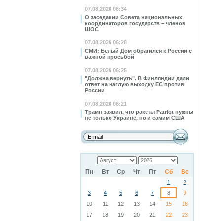
07.08.2026 06:34
О заседании Совета национальных
координаторов государств – членов
ШОС
07.08.2026 06:28
СМИ: Белый Дом обратился к России с
важной просьбой
07.08.2026 06:25
"Должна вернуть". В Финляндии дали
ответ на наглую выходку ЕС против
России
07.08.2026 06:21
Трамп заявил, что ракеты Patriot нужны
не только Украине, но и самим США
Пн
Вт
Ср
Чт
Пт
Сб
Вс
1
2
3
4
5
6
7
8
9
10
11
12
13
14
15
16
17
18
19
20
21
22
23