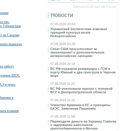
Официальный курс ЦБ России
бщение
Новости
зстан-
07.08.2026 20:43
нт Узбекистана
Украинский беспилотник атаковал
турецкий сухогруз возле
т на Сахалин
Новороссийска
нзита иранских
07.08.2026 20:38
Сенат США проголосовал за
законопроект о дополнительных
антироссийских санкциях
07.08.2026 20:34
ил работу
ВС РФ поразили резервуары с ГСМ в
порту Южный и два сухогруза в Черном
в-членов ШОС
море
07.08.2026 11:22
АЭ и через
ВС РФ уничтожили эшелон с техникой
ВСУ в Днепропетровской области
общения в
07.08.2026 11:16
Членство Армении в ЕС и принципы
ЕАЭС. Заявления Пашиняна
нить влияние
07.08.2026 11:09
Переводили деньги на Украину. Главное
о задержании работников
криптообменников в Москве