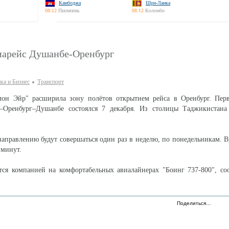
Камбоджа
Шри-Ланка
08:12
Пномпень
08:12
Коломбо
иарейс Душанбе-Оренбург
ка и Бизнес
Транспорт
он Эйр" расширила зону полётов открытием рейса в Оренбург. Пер
Оренбург–Душанбе состоялся 7 декабря. Из столицы Таджикистана
аправлению будут совершаться один раз в неделю, по понедельникам. В
 минут.
тся компанией на комфортабельных авиалайнерах "Боинг 737-800", с
Поделиться…