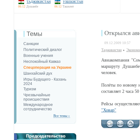
ТАДЖИКИСТАН
УЗБЕКИСТАН
06:12
Душанбе
06:12
Ташкент
Открылся ав
Темы
09.12.2009 10:57
Санкции
Политический диалог
Таджикистан
Экономи
Военные учения
Авиакомпания "Сом
Неспокойный Кавказ
маршруту Душанбе–
Спецоперация на Украине
человек.
Шанхайский дух
Игры Будущего - Казань
2024
Полёты по новому н
Туризм
составляет 2 часа 50
Чрезвычайные
происшествия
Рейсы осуществляю
Международное
сотрудничество
"Ховар"
Все темы »