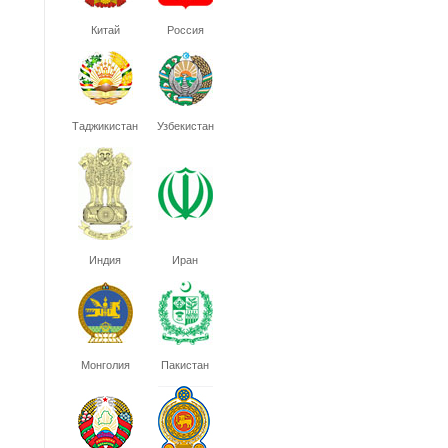
Китай
Россия
Таджикистан
Узбекистан
Индия
Иран
Монголия
Пакистан