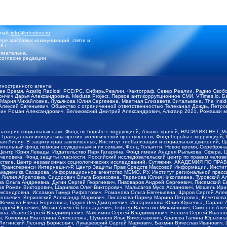
mail:
info@infoshos.ru
ре массовых коммуникаций, связи и
8 г.
язательна.
согласие редакции
иностранного агента:
щее Время, Azatliq Radiosi, PCE/PC, Сибирь.Реалии, Фактограф, Север.Реалии, Радио Св
ончич Дарья Александровна, Medusa Project, Первое антикоррупционное СМИ, VTimes.io, 
ария Михайловна, Лукьянова Юлия Сергеевна, Маетная Елизавета Витальевна, The Insid
ексей Евгеньевич, Общество с ограниченной ответственностью Телеканал Дождь, Петров 
н Роман Александрович, Великовский Дмитрий Александрович, Альтаир 2021, Ромашки мо
оратория социальных наук, Фонд по борьбе с коррупцией, Альянс врачей, НАСИЛИЮ.НЕТ, 
Гражданская инициатива против экологической преступности, Фонд борьбы с коррупцией,
чая Линия, В защиту прав заключенных, Институт глобализации и социальных движений,
тельный фонд помощи осужденным и их семьям, Фонд Тольятти, Новое время, Серебряная т
Центр Юрия Левады, Издательство Парк Гагарина, Фонд имени Андрея Рылькова, Сфера, 
еловека, Фонд защиты гласности, Российский исследовательский центр по правам челове
йствие, Центр независимых социологических исследований, Сутяжник, АКАДЕМИЯ ПО ПР
р Трансперенси Интернешнл-Р, Центр Защиты Прав Средств Массовой Информации, Институ
 академика Сахарова, Информационное агентство МЕМО. РУ, Институт региональной пресс
Лилия Айратовна, Сидорович Ольга Борисовна, Таранова Юлия Николаевна, Туровский Ал
а Ольга Андреевна, Дугин Сергей Георгиевич, Пивоваров Андрей Сергеевич, Писемский Е
в Роман Викторович, Шарипков Олег Викторович, Мальсагов Муса Асланович, Мошель Ири
ександровна, Исламов Тимур Рифгатович, Романова Ольга Евгеньевна, Щаров Сергей Але
льевич, Верховский Александр Маркович, Пислакова-Паркер Марина Петровна, Кочеткова
, Жемкова Елена Борисовна, Гудков Лев Дмитриевич, Илларионова Юлия Юрьевна, Саранг
Андрей Юрьевич, Мосин Алексей Геннадьевич, Гефтер Валентин Михайлович, Симонов Але
а, Исаев Сергей Владимирович, Максимов Сергей Владимирович, Беляев Сергей Иванович
 Кокорина Екатерина Алексеевна, Шуманов Илья Вячеславович, Арапова Галина Юрьевна
Литинский Леонид Борисович, Лукашевский Сергей Маркович, Бахмин Вячеслав Иванович,