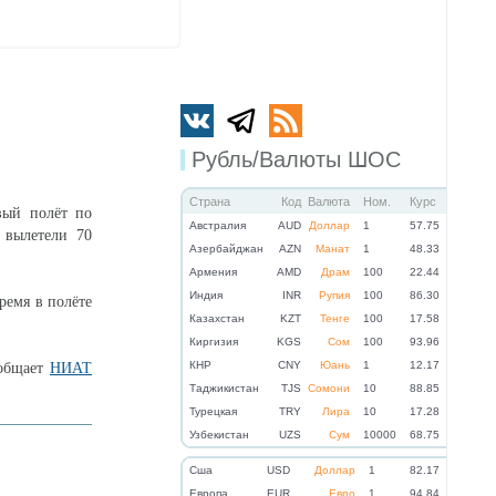
Рубль/Валюты ШОС
Страна
Код
Валюта
Ном.
Курс
вый полёт по
Австралия
AUD
Доллар
1
57.75
 вылетели 70
Азербайджан
AZN
Манат
1
48.33
Армения
AMD
Драм
100
22.44
Индия
INR
Рупия
100
86.30
ремя в полёте
Казахстан
KZT
Тенге
100
17.58
Киргизия
KGS
Сом
100
93.96
КНР
CNY
Юань
1
12.17
ообщает
НИАТ
Таджикистан
TJS
Сомони
10
88.85
Турецкая
TRY
Лира
10
17.28
Узбекистан
UZS
Сум
10000
68.75
Cша
USD
Доллар
1
82.17
Eвропа
EUR
Евро
1
94.84