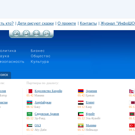
сть кто?
Дети рисуют сказки
О проекте
Контакты
Журнал "ИнфоШО
оиск
ли:
Партнеры по диалогу:
олия
Королевство Бахрейн
Армения
Батор
05:42
Манама
05:42
Ереван
05:4
нистан
Азербайджан
Египет
л
06:12
Баку
04:12
Каир
05:1
Саудовская Аравия
Кувейт
05:12
Эр-Рияд
05:12
Эль-Кувейт
05:1
ОАЭ
Мьянма
05:12
Абу-Даби
05:12
Нейпьидо
04:1