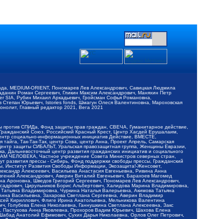
обода, MEDIUM-ORIENT, Пономарев Лев Александрович, Савицкая Людмила
Баданин Роман Сергеевич, Гликин Максим Александрович, Маняхин Петр
er SIA, Рубин Михаил Аркадьевич, Гройсман Софья Романовна,
Степан Юрьевич, Istories fonds, Шмагун Олеся Валентиновна, Мароховская
нолит, Главный редактор 2021, Вега 2021
Мы против СПИДа, Фонд защиты прав граждан, СВЕЧА, Гуманитарное действие,
 Гражданский Союз, Российский Красный Крест, Центр Хасдей Ерушалаим,
 Центр социально-информационных инициатив Действие, ВМЕСТЕ,
айга, Так-Так-Так, центр Сова, центр Анна, Проект Апрель, Самарская
Центр защиты СИБАЛЬТ, Уральская правозащитная группа, Женщины Евразии,
ка, Дальневосточный центр развития гражданских инициатив и социального
АВАМ ЧЕЛОВЕКА, Частное учреждение Совета Министров северных стран,
т развития прессы - Сибирь, Фонд поддержки свободы прессы, Гражданский
ы, Институт Развития Свободы Информации, Экозащита!-Женсовет,
ександр Алексеевич, Васильева Анастасия Евгеньевна, Ривина Анна
вгений Александрович, Аверин Виталий Евгеньевич, Барахоев Магомед
на Ароновна, Шведов Григорий Сергеевич, Пономарев Лев Александрович,
ксадрович, Цирульников Борис Альбертович, Халидова Марина Владимировна,
 Татьяна Владимировна, Чуркина Наталья Валерьевна, Акимова Татьяна
 Анна Васильевна, Захарова Светлана Сергеевна, Аверин Владимир
ксей Кириллович, Флиге Ирина Анатольевна, Мельникова Валентина
, Голубева Елена Николаевна, Ганнушкина Светлана Алексеевна, Закс
, Пастухова Анна Яковлевна, Прохоров Вадим Юрьевич, Шахова Елена
 Шабад Анатолий Ефимович, Сухих Дарья Николаевна, Орлов Олег Петрович,