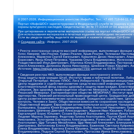
© 2007-2026, Информационное агентство ИнфоРос. Тел.: +7 495 718-84-11, E-
Портал «ИнфоШОС» зарегистрирован в Федеральной службе по надзору в сфе
охраны культурного наследия. Свидетельство Эл № 77-31649 от 04 апреля 200
При цитировании и перепечатке материалов ссылка на портал «ИнфоШОС» об
Для использования материалов в печатных изданиях необходимо письменное 
Если вы увидели ошибку, выделите ее мышкой и нажмите клавиши Ctrl+Enter
©
Создание сайта
- Инфорос, 2007-2026
* Реестр иностранных средств массовой информации, выполняющих функции 
Голос Америки, Idel.Реалии, Кавказ.Реалии, Крым.Реалии, Телеканал Настоя
Алексеевна, Маркелов Сергей Евгеньевич, Камалягин Денис Николаевич, Апах
Борисович, Ярош Юлия Петровна, Чуракова Ольга Владимировна, Железнова М
Рождественский Илья Дмитриевич, Апухтина Юлия Владимировна, Постернак Ал
Алеся Алексеевна, Долинина Ирина Николаевна, Шлейнов Роман Юрьевич, Ани
Источник:
https://minjust.gov.ru/ru/documents/7755/
данные на
03.09.2021
* Сведения реестра НКО, выполняющих функции иностранного агента:
Фонд защиты прав граждан Штаб, Институт права и публичной политики, Лаб
Открытый Петербург, Феникс ПЛЮС, Лига Избирателей, Правовая инициатива, 
Центр поддержки и содействия развитию средств массовой информации, Горя
Благотворительный фонд охраны здоровья и защиты прав граждан, Благотвори
губерния, Эра здоровья, правозащитное общество Мемориал, Аналитический 
Рязанский Мемориал, Екатеринбургское общество МЕМОРИАЛ, Институт прав ч
партнерства, Пермский региональный правозащитный центр, Гражданское де
Центр развития некоммерческих организаций, Гражданское содействие, Цент
контроль, Человек и Закон, Общественная комиссия по сохранению наследия
Общественный вердикт, Евразийская антимонопольная ассоциация, Чанышева 
Валерьевна, Бурдина Юлия Владимировна, Бойко Анатолий Николаевич, Гусев
Бекханович, Шевченко Дмитрий Александрович, Жданов Иван Юрьевич, Рубано
Каргалицкий Борис Юльевич, Созаев Валерий Валерьевич, Исакова Ирина Ал
Людевиг Марина Зариевна, Федотова Галина Анатольевна, Паутов Юрий Анато
Николаевна, Золотарева Екатерина Александровна, Рачинский Ян Збигневич
Анатольевич, Щур Татьяна Михайловна, Щур Николай Алексеевич, Блинушов 
Дмитриевна, Вититинова Елена Владимировна, Баженова Светлана Куприяновн
Елена Владимировна, Буртина Елена Юрьевна, Гендель Людмила Залмановна,
Владимировна, Подузов Сергей Васильевич, Протасова Ирина Вячеславовна, 