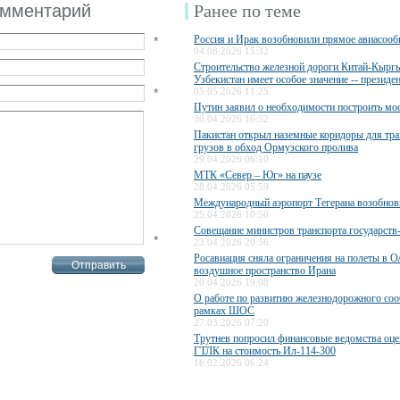
омментарий
Ранее по теме
Россия и Ирак возобновили прямое авиасоо
*
04.08.2026 15:32
Строительство железной дороги Китай-Кыргы
Узбекистан имеет особое значение -- президе
*
05.05.2026 11:25
Путин заявил о необходимости построить мос
30.04.2026 16:52
Пакистан открыл наземные коридоры для тра
грузов в обход Ормузского пролива
29.04.2026 06:10
МТК «Север – Юг» на паузе
28.04.2026 05:59
Международный аэропорт Тегерана возобнов
25.04.2026 10:50
Совещание министров транспорта государст
*
23.04.2026 20:56
Росавиация сняла ограничения на полеты в О
воздушное пространство Ирана
20.04.2026 19:08
О работе по развитию железнодорожного со
рамках ШОС
27.03.2026 07:20
Трутнев попросил финансовые ведомства оце
ГТЛК на стоимость Ил-114-300
16.02.2026 06:24