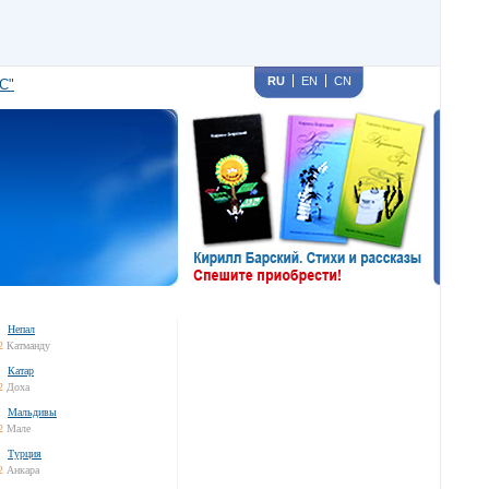
RU
EN
CN
С"
Непал
2
Катманду
Катар
2
Доха
Мальдивы
2
Мале
Турция
2
Анкара