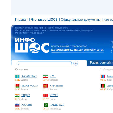
Главная
Что такое ШОС?
Официальные документы
Кто е
Портал создан при финансовой поддержке
Федерального агентства по печати и массовым коммуникациям
Российской Федерации
Расширенный п
Участники:
Наблюдате
КАЗАХСТАН
ИРАН
Монг
07:12
Астана
05:42
Тегеран
09:12
Улан-
БЕЛОРУССИЯ
КИРГИЗИЯ
Афга
04:12
Минск
07:12
Бишкек
05:42
Кабу
ИНДИЯ
КИТАЙ
06:42
Дели
09:12
Пекин
РОССИЯ
ПАКИСТАН
05:12
Москва
06:12
Исламабад