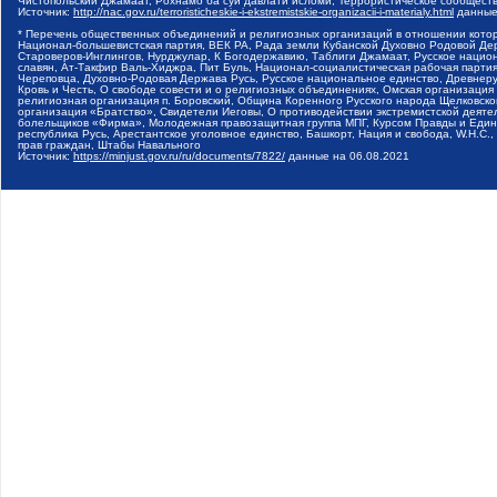
Чистопольский Джамаат, Рохнамо ба суи давлати исломи, Террористическое сообщест
Источник:
http://nac.gov.ru/terroristicheskie-i-ekstremistskie-organizacii-i-materialy.html
данные
* Перечень общественных объединений и религиозных организаций в отношении котор
Национал-большевистская партия, ВЕК РА, Рада земли Кубанской Духовно Родовой Де
Староверов-Инглингов, Нурджулар, К Богодержавию, Таблиги Джамаат, Русское наци
славян, Ат-Такфир Валь-Хиджра, Пит Буль, Национал-социалистическая рабочая парт
Череповца, Духовно-Родовая Держава Русь, Русское национальное единство, Древнер
Кровь и Честь, О свободе совести и о религиозных объединениях, Омская организаци
религиозная организация п. Боровский, Община Коренного Русского народа Щелковског
организация «Братство», Свидетели Иеговы, О противодействии экстремистской деяте
болельщиков «Фирма», Молодежная правозащитная группа МПГ, Курсом Правды и Единен
республика Русь, Арестантское уголовное единство, Башкорт, Нация и свобода, W.H.С
прав граждан, Штабы Навального
Источник:
https://minjust.gov.ru/ru/documents/7822/
данные на
06.08.2021