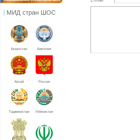
E-mail
МИД стран ШОС
Казахстан
Киргизия
Китай
Россия
Таджикистан
Узбекистан