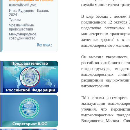
служба министерства транс
Шанхайский дух
Игры Будущего - Казань
2024
В ходе беседы с послом 
Туризм
подписанного 12 октября 
Чрезвычайные
подготовке регулярных 
происшествия
министерством транспорт
Международное
сотрудничество
железные дороги" о взаи
Все темы »
высокоскоростного железн
Он выразил уверенность,
российско-китайского парт
инфраструктуры, внедре
высокоскоростных лини
расширении научно-техни
вагоностроения.
"Мы готовы рассмотреть 
эксплуатации высокоско
уточнил, что перспект
высокоскоростных поезд
Владивосток, Москва – Со