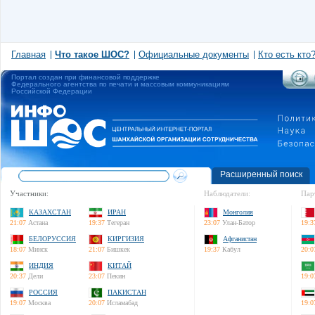
Главная
Что такое ШОС?
Официальные документы
Кто есть кто
Портал создан при финансовой поддержке
Федерального агентства по печати и массовым коммуникациям
Российской Федерации
Расширенный поиск
Участники:
Наблюдатели:
Пар
КАЗАХСТАН
ИРАН
Монголия
21:07
Астана
19:37
Тегеран
23:07
Улан-Батор
19:3
БЕЛОРУССИЯ
КИРГИЗИЯ
Афганистан
18:07
Минск
21:07
Бишкек
19:37
Кабул
20:0
ИНДИЯ
КИТАЙ
20:37
Дели
23:07
Пекин
19:0
РОССИЯ
ПАКИСТАН
19:07
Москва
20:07
Исламабад
19:0