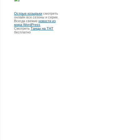
Острые козырьки
смотреть
онлайн все сезоны и серии.
Всегда свежие
новости из
мира WordPress
Смотреть
Танцы на ТНТ
бесплатно