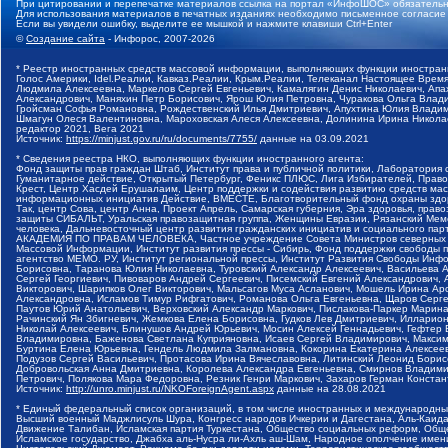
При цитировании и перепечатке материалов ссылка на портал «ИнфоШОС» обязательн
Для использования материалов в печатных изданиях необходимо письменное согласие
Если вы увидели ошибку, выделите ее мышкой и нажмите клавиши Ctrl+Enter
©
Создание сайта
- Инфорос, 2007-2026
* Реестр иностранных средств массовой информации, выполняющих функции иностранн
Голос Америки, Idel.Реалии, Кавказ.Реалии, Крым.Реалии, Телеканал Настоящее Время
Людмила Алексеевна, Маркелов Сергей Евгеньевич, Камалягин Денис Николаевич, Апах
Александрович, Маняхин Петр Борисович, Ярош Юлия Петровна, Чуракова Ольга Влади
Гройсман Софья Романовна, Рождественский Илья Дмитриевич, Апухтина Юлия Владимир
Шмагун Олеся Валентиновна, Мароховская Алеся Алексеевна, Долинина Ирина Никола
редактор 2021, Вега 2021
Источник:
https://minjust.gov.ru/ru/documents/7755/
данные на
03.09.2021
* Сведения реестра НКО, выполняющих функции иностранного агента:
Фонд защиты прав граждан Штаб, Институт права и публичной политики, Лаборатория
Гуманитарное действие, Открытый Петербург, Феникс ПЛЮС, Лига Избирателей, Правов
Крест, Центр Хасдей Ерушалаим, Центр поддержки и содействия развитию средств мас
информационных инициатив Действие, ВМЕСТЕ, Благотворительный фонд охраны здоров
Так, центр Сова, центр Анна, Проект Апрель, Самарская губерния, Эра здоровья, пр
защиты СИБАЛЬТ, Уральская правозащитная группа, Женщины Евразии, Рязанский Мемо
человека, Дальневосточный центр развития гражданских инициатив и социального пар
АКАДЕМИЯ ПО ПРАВАМ ЧЕЛОВЕКА, Частное учреждение Совета Министров северных стр
Массовой Информации, Институт развития прессы - Сибирь, Фонд поддержки свободы 
агентство МЕМО. РУ, Институт региональной прессы, Институт Развития Свободы Инф
Борисовна, Таранова Юлия Николаевна, Туровский Александр Алексеевич, Васильева 
Сергей Георгиевич, Пивоваров Андрей Сергеевич, Писемский Евгений Александрович,
Викторович, Шарипков Олег Викторович, Мальсагов Муса Асланович, Мошель Ирина Ар
Александровна, Исламов Тимур Рифгатович, Романова Ольга Евгеньевна, Щаров Серг
Паутов Юрий Анатольевич, Верховский Александр Маркович, Пислакова-Паркер Марина
Рачинский Ян Збигневич, Жемкова Елена Борисовна, Гудков Лев Дмитриевич, Иллари
Николай Алексеевич, Блинушов Андрей Юрьевич, Мосин Алексей Геннадьевич, Гефтер
Владимировна, Баженова Светлана Куприяновна, Исаев Сергей Владимирович, Максим
Буртина Елена Юрьевна, Гендель Людмила Залмановна, Кокорина Екатерина Алексеев
Подузов Сергей Васильевич, Протасова Ирина Вячеславовна, Литинский Леонид Борис
Добровольская Анна Дмитриевна, Королева Александра Евгеньевна, Смирнов Владими
Петрович, Полякова Мара Федоровна, Резник Генри Маркович, Захаров Герман Конста
Источник:
http://unro.minjust.ru/NKOForeignAgent.aspx
данные на
28.08.2021
* Единый федеральный список организаций, в том числе иностранных и международны
Высший военный Маджлисуль Шура, Конгресс народов Ичкерии и Дагестана, Аль-Каида, 
Движение Талибан, Исламская партия Туркестана, Общество социальных реформ, Общес
Исламское государство, Джабха аль-Нусра ли-Ахль аш-Шам, Народное ополчение имен