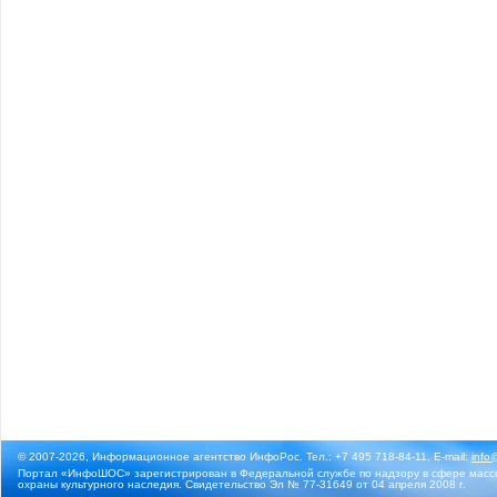
© 2007-2026, Информационное агентство ИнфоРос. Тел.: +7 495 718-84-11, E-mail:
info
Портал «ИнфоШОС» зарегистрирован в Федеральной службе по надзору в сфере массо
охраны культурного наследия. Свидетельство Эл № 77-31649 от 04 апреля 2008 г.