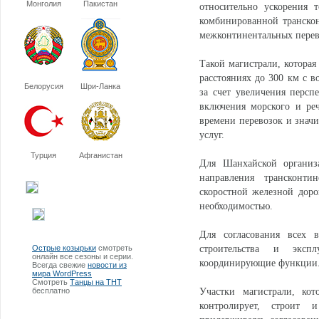
Монголия
Пакистан
относительно ускорения 
комбинированной транскон
межконтинентальных перев
Такой магистрали, которая
расстояниях до 300 км с 
Белорусия
Шри-Ланка
за счет увеличения персп
включения морского и ре
времени перевозок и значи
услуг.
Турция
Афганистан
Для Шанхайской организа
направления трансконт
скоростной железной доро
необходимостью.
Для согласования всех 
Острые козырьки
смотреть
строительства и экспл
онлайн все сезоны и серии.
координирующие функции
Всегда свежие
новости из
мира WordPress
Смотреть
Танцы на ТНТ
бесплатно
Участки магистрали, кот
контролирует, строит и