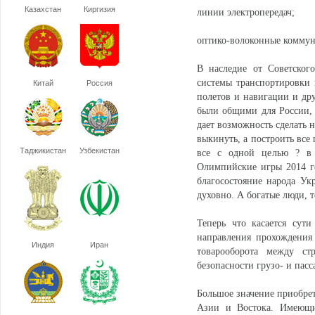
Казахстан
Киргизия
линии электропередач;
оптико-волоконные комму
В наследие от Советског
системы транспортировки 
Китай
Россия
полетов и навигации и дру
были общими для России, 
дает возможность сделать н
выкинуть, а построить все 
Таджикистан
Узбекистан
все с одной целью ? в 
Олимпийские игры 2014 г
благосостояние народа Укр
духовно. А богатые люди, т
Теперь что касается сут
направления прохождения
Индия
Иран
товарооборота между с
безопасности грузо- и пас
Большое значение приобрет
Азии и Востока. Имеющи