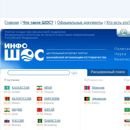
Главная
Что такое ШОС?
Официальные документы
Кто есть кто
Портал создан при финансовой поддержке
Федерального агентства по печати и массовым коммуникациям
Российской Федерации
Расширенный поиск
Участники:
Наблюдатели:
Пар
КАЗАХСТАН
ИРАН
Монголия
09:05
Астана
07:35
Тегеран
11:05
Улан-Батор
07:3
БЕЛОРУССИЯ
КИРГИЗИЯ
Афганистан
06:05
Минск
09:05
Бишкек
07:35
Кабул
08:0
ИНДИЯ
КИТАЙ
08:35
Дели
11:05
Пекин
07:0
РОССИЯ
ПАКИСТАН
07:05
Москва
08:05
Исламабад
07:0