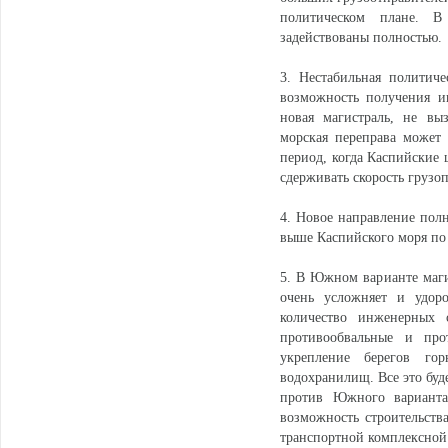
политическом плане. В
задействованы полностью.
3. Нестабильная политич
возможность получения ин
новая магистраль, не вы
морская переправа может
период, когда Каспийские 
сдерживать скорость грузо
4. Новое направление пол
выше Каспийского моря по
5. В Южном варианте маги
очень усложняет и удоро
количество инженерных 
противообвальные и про
укрепление берегов го
водохранилищ. Все это буд
против Южного вариан
возможность строительств
транспортной комплексно