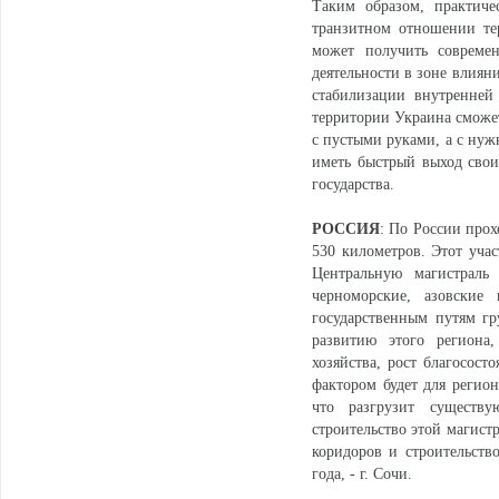
Таким образом, практиче
транзитном отношении те
может получить современ
деятельности в зоне влиян
стабилизации внутренней
территории Украина сможет
с пустыми руками, а с нуж
иметь быстрый выход свои
государства.
РОССИЯ
: По России про
530 километров. Этот учас
Центральную магистраль 
черноморские, азовские
государственным путям гр
развитию этого региона
хозяйства, рост благосос
фактором будет для регио
что разгрузит существ
строительство этой магист
коридоров и строительст
года, - г. Сочи.