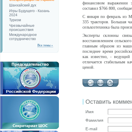
финансовом выражении э
Шанхайский дух
составил $766 800, сообща
Игры Будущего - Казань
2024
С января по февраль из 
Туризм
335 тракторов. Большая ч
Чрезвычайные
сельхозтехника была произ
происшествия
Международное
Эксперты склонны связ
сотрудничество
восстановлением сельского
Все темы »
главным образом из маш
последнее время российски
как известно, - ведущий 
отличается стабильным к
ценой.
Оставить комме
Имя
Фамилия
E-mail