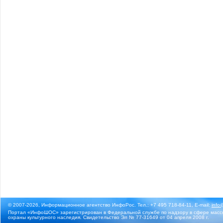
© 2007-2026, Информационное агентство ИнфоРос. Тел.: +7 495 718-84-11, E-mail:
info
Портал «ИнфоШОС» зарегистрирован в Федеральной службе по надзору в сфере массо
охраны культурного наследия. Свидетельство Эл № 77-31649 от 04 апреля 2008 г.