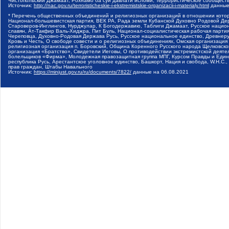
Чистопольский Джамаат, Рохнамо ба суи давлати исломи, Террористическое сообщест
Источник:
http://nac.gov.ru/terroristicheskie-i-ekstremistskie-organizacii-i-materialy.html
данные
* Перечень общественных объединений и религиозных организаций в отношении котор
Национал-большевистская партия, ВЕК РА, Рада земли Кубанской Духовно Родовой Де
Староверов-Инглингов, Нурджулар, К Богодержавию, Таблиги Джамаат, Русское наци
славян, Ат-Такфир Валь-Хиджра, Пит Буль, Национал-социалистическая рабочая парт
Череповца, Духовно-Родовая Держава Русь, Русское национальное единство, Древнер
Кровь и Честь, О свободе совести и о религиозных объединениях, Омская организаци
религиозная организация п. Боровский, Община Коренного Русского народа Щелковског
организация «Братство», Свидетели Иеговы, О противодействии экстремистской деяте
болельщиков «Фирма», Молодежная правозащитная группа МПГ, Курсом Правды и Единен
республика Русь, Арестантское уголовное единство, Башкорт, Нация и свобода, W.H.С
прав граждан, Штабы Навального
Источник:
https://minjust.gov.ru/ru/documents/7822/
данные на
06.08.2021