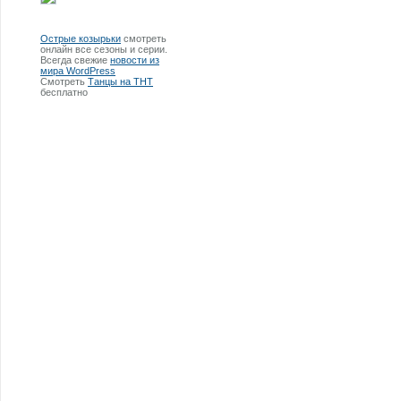
Острые козырьки
смотреть
онлайн все сезоны и серии.
Всегда свежие
новости из
мира WordPress
Смотреть
Танцы на ТНТ
бесплатно