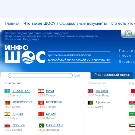
Главная
Что такое ШОС?
Официальные документы
Кто есть кто
Портал создан при финансовой поддержке
Федерального агентства по печати и массовым коммуникациям
Российской Федерации
Расширенный поиск
Участники:
Наблюдатели:
Пар
КАЗАХСТАН
ИРАН
Монголия
14:28
Астана
12:58
Тегеран
16:28
Улан-Батор
12:5
БЕЛОРУССИЯ
КИРГИЗИЯ
Афганистан
11:28
Минск
14:28
Бишкек
12:58
Кабул
13:2
ИНДИЯ
КИТАЙ
13:58
Дели
16:28
Пекин
12:2
РОССИЯ
ПАКИСТАН
12:28
Москва
13:28
Исламабад
12:2