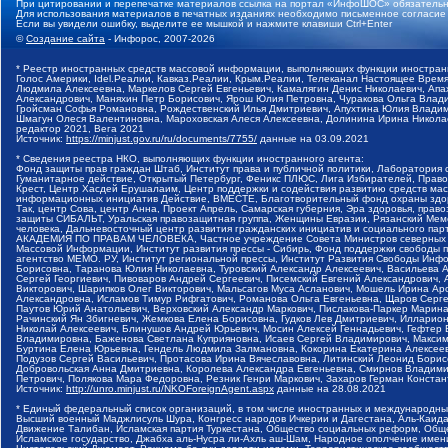
При цитировании и перепечатке материалов ссылка на портал «ИнфоШОС» обязательн
Для использования материалов в печатных изданиях необходимо письменное согласие
Если вы увидели ошибку, выделите ее мышкой и нажмите клавиши Ctrl+Enter
©
Создание сайта
- Инфорос, 2007-2026
* Реестр иностранных средств массовой информации, выполняющих функции иностранн
Голос Америки, Idel.Реалии, Кавказ.Реалии, Крым.Реалии, Телеканал Настоящее Время
Людмила Алексеевна, Маркелов Сергей Евгеньевич, Камалягин Денис Николаевич, Апах
Александрович, Маняхин Петр Борисович, Ярош Юлия Петровна, Чуракова Ольга Влади
Гройсман Софья Романовна, Рождественский Илья Дмитриевич, Апухтина Юлия Владимир
Шмагун Олеся Валентиновна, Мароховская Алеся Алексеевна, Долинина Ирина Никола
редактор 2021, Вега 2021
Источник:
https://minjust.gov.ru/ru/documents/7755/
данные на
03.09.2021
* Сведения реестра НКО, выполняющих функции иностранного агента:
Фонд защиты прав граждан Штаб, Институт права и публичной политики, Лаборатория
Гуманитарное действие, Открытый Петербург, Феникс ПЛЮС, Лига Избирателей, Правов
Крест, Центр Хасдей Ерушалаим, Центр поддержки и содействия развитию средств мас
информационных инициатив Действие, ВМЕСТЕ, Благотворительный фонд охраны здоров
Так, центр Сова, центр Анна, Проект Апрель, Самарская губерния, Эра здоровья, пр
защиты СИБАЛЬТ, Уральская правозащитная группа, Женщины Евразии, Рязанский Мемо
человека, Дальневосточный центр развития гражданских инициатив и социального пар
АКАДЕМИЯ ПО ПРАВАМ ЧЕЛОВЕКА, Частное учреждение Совета Министров северных стр
Массовой Информации, Институт развития прессы - Сибирь, Фонд поддержки свободы 
агентство МЕМО. РУ, Институт региональной прессы, Институт Развития Свободы Инф
Борисовна, Таранова Юлия Николаевна, Туровский Александр Алексеевич, Васильева 
Сергей Георгиевич, Пивоваров Андрей Сергеевич, Писемский Евгений Александрович,
Викторович, Шарипков Олег Викторович, Мальсагов Муса Асланович, Мошель Ирина Ар
Александровна, Исламов Тимур Рифгатович, Романова Ольга Евгеньевна, Щаров Серг
Паутов Юрий Анатольевич, Верховский Александр Маркович, Пислакова-Паркер Марина
Рачинский Ян Збигневич, Жемкова Елена Борисовна, Гудков Лев Дмитриевич, Иллари
Николай Алексеевич, Блинушов Андрей Юрьевич, Мосин Алексей Геннадьевич, Гефтер
Владимировна, Баженова Светлана Куприяновна, Исаев Сергей Владимирович, Максим
Буртина Елена Юрьевна, Гендель Людмила Залмановна, Кокорина Екатерина Алексеев
Подузов Сергей Васильевич, Протасова Ирина Вячеславовна, Литинский Леонид Борис
Добровольская Анна Дмитриевна, Королева Александра Евгеньевна, Смирнов Владими
Петрович, Полякова Мара Федоровна, Резник Генри Маркович, Захаров Герман Конста
Источник:
http://unro.minjust.ru/NKOForeignAgent.aspx
данные на
28.08.2021
* Единый федеральный список организаций, в том числе иностранных и международны
Высший военный Маджлисуль Шура, Конгресс народов Ичкерии и Дагестана, Аль-Каида, 
Движение Талибан, Исламская партия Туркестана, Общество социальных реформ, Общес
Исламское государство, Джабха аль-Нусра ли-Ахль аш-Шам, Народное ополчение имен