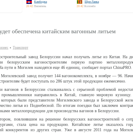
Камбоджа
Шри-Ланка
20:42
Пномпень
20:42
Коломбо
будет обеспечена китайским вагонным литьем
изнес
Транспорт
строительный завод Белоруссии начал получать литье из Китая. На д
или белорусским вагоностроителям первую партию металлопрод
На пути в Могилев находятся еще 46 единиц, сообщает портал ChinaPRO.
а Могилевский завод получит 144 вагонокомплекта, в ноябре — 96. Начи
строителям будет поступать по 286 штук этой продукции ежемесячно.
и вагонов в Белоруссии сталкивались с серьезной проблемой недоста
е промышленники направились в Китай, главную мировую кузницу.
 которых были представители Могилевского завода и Белорусской жел
чество литья из Поднебесной. По итогам поездки был заключен контр
авками металлопродукции для производства вагонов в Белоруссии.
ором, повлиявшим на решение белорусских вагоностроителей о сотр
ургами, стала цена на продукцию. Китайское литье оказалось гор
ий конкурентов из других стран. Уже в августе 2011 года на Могиле