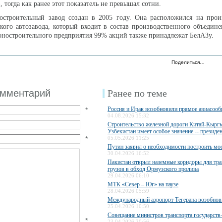
, тогда как ранее этот показатель не превышал сотни.
остроительный завод создан в 2005 году. Она расположился на прои
ого автозавода, который входит в состав производственного объедин
оностроительного предприятия 99% акций также принадлежат БелАЗу.
Поделиться…
омментарий
Ранее по теме
Россия и Ирак возобновили прямое авиасоо
*
04.08.2026 15:32
Строительство железной дороги Китай-Кыргы
Узбекистан имеет особое значение -- президе
*
05.05.2026 11:25
Путин заявил о необходимости построить мос
30.04.2026 16:52
Пакистан открыл наземные коридоры для тра
грузов в обход Ормузского пролива
29.04.2026 06:10
МТК «Север – Юг» на паузе
28.04.2026 05:59
Международный аэропорт Тегерана возобнов
25.04.2026 10:50
Совещание министров транспорта государст
*
23.04.2026 20:56