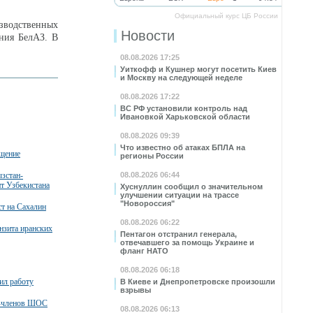
Официальный курс ЦБ России
зводственных
Новости
ения БелАЗ. В
08.08.2026 17:25
Уиткофф и Кушнер могут посетить Киев
и Москву на следующей неделе
08.08.2026 17:22
ВС РФ установили контроль над
Ивановкой Харьковской области
08.08.2026 09:39
Что известно об атаках БПЛА на
бщение
регионы России
зстан-
08.08.2026 06:44
нт Узбекистана
Хуснуллин сообщил о значительном
улучшении ситуации на трассе
"Новороссия"
т на Сахалин
08.08.2026 06:22
нзита иранских
Пентагон отстранил генерала,
отвечавшего за помощь Украине и
фланг НАТО
08.08.2026 06:18
ил работу
В Киеве и Днепропетровске произошли
взрывы
в-членов ШОС
08.08.2026 06:13