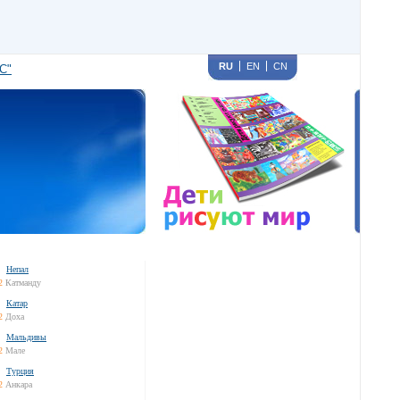
RU
EN
CN
С"
Непал
2
Катманду
Катар
2
Доха
Мальдивы
2
Мале
Турция
2
Анкара