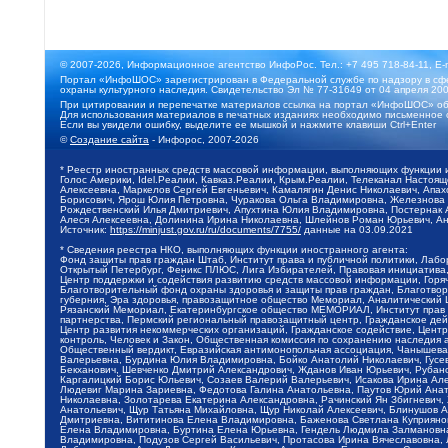
© 2007-2026, Информационное агентство ИнфоРос. Тел.: +7 495 718-84-11, E-
Портал «ИнфоШОС» зарегистрирован в Федеральной службе по надзору в сфе
охраны культурного наследия. Свидетельство Эл № 77-31649 от 04 апреля 200
При цитировании и перепечатке материалов ссылка на портал «ИнфоШОС» об
Для использования материалов в печатных изданиях необходимо письменное 
Если вы увидели ошибку, выделите ее мышкой и нажмите клавиши Ctrl+Enter
©
Создание сайта
- Инфорос, 2007-2026
* Реестр иностранных средств массовой информации, выполняющих функции 
Голос Америки, Idel.Реалии, Кавказ.Реалии, Крым.Реалии, Телеканал Настоя
Алексеевна, Маркелов Сергей Евгеньевич, Камалягин Денис Николаевич, Апах
Борисович, Ярош Юлия Петровна, Чуракова Ольга Владимировна, Железнова М
Рождественский Илья Дмитриевич, Апухтина Юлия Владимировна, Постернак Ал
Алеся Алексеевна, Долинина Ирина Николаевна, Шлейнов Роман Юрьевич, Ани
Источник:
https://minjust.gov.ru/ru/documents/7755/
данные на
03.09.2021
* Сведения реестра НКО, выполняющих функции иностранного агента:
Фонд защиты прав граждан Штаб, Институт права и публичной политики, Лаб
Открытый Петербург, Феникс ПЛЮС, Лига Избирателей, Правовая инициатива, 
Центр поддержки и содействия развитию средств массовой информации, Горя
Благотворительный фонд охраны здоровья и защиты прав граждан, Благотвори
губерния, Эра здоровья, правозащитное общество Мемориал, Аналитический 
Рязанский Мемориал, Екатеринбургское общество МЕМОРИАЛ, Институт прав ч
партнерства, Пермский региональный правозащитный центр, Гражданское де
Центр развития некоммерческих организаций, Гражданское содействие, Цент
контроль, Человек и Закон, Общественная комиссия по сохранению наследия
Общественный вердикт, Евразийская антимонопольная ассоциация, Чанышева 
Валерьевна, Бурдина Юлия Владимировна, Бойко Анатолий Николаевич, Гусев
Бекханович, Шевченко Дмитрий Александрович, Жданов Иван Юрьевич, Рубано
Каргалицкий Борис Юльевич, Созаев Валерий Валерьевич, Исакова Ирина Ал
Людевиг Марина Зариевна, Федотова Галина Анатольевна, Паутов Юрий Анато
Николаевна, Золотарева Екатерина Александровна, Рачинский Ян Збигневич
Анатольевич, Щур Татьяна Михайловна, Щур Николай Алексеевич, Блинушов 
Дмитриевна, Вититинова Елена Владимировна, Баженова Светлана Куприяновн
Елена Владимировна, Буртина Елена Юрьевна, Гендель Людмила Залмановна,
Владимировна, Подузов Сергей Васильевич, Протасова Ирина Вячеславовна, 