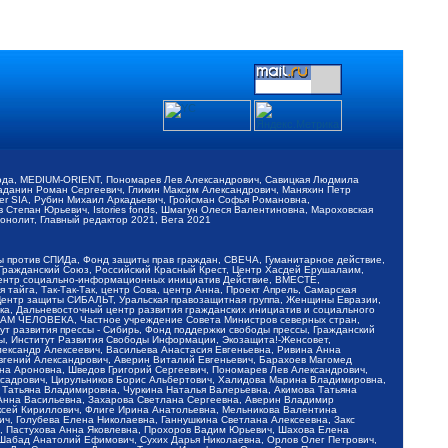
обода, MEDIUM-ORIENT, Пономарев Лев Александрович, Савицкая Людмила
Баданин Роман Сергеевич, Гликин Максим Александрович, Маняхин Петр
er SIA, Рубин Михаил Аркадьевич, Гройсман Софья Романовна,
Степан Юрьевич, Istories fonds, Шмагун Олеся Валентиновна, Мароховская
нолит, Главный редактор 2021, Вега 2021
Мы против СПИДа, Фонд защиты прав граждан, СВЕЧА, Гуманитарное действие,
 Гражданский Союз, Российский Красный Крест, Центр Хасдей Ерушалаим,
 Центр социально-информационных инициатив Действие, ВМЕСТЕ,
айга, Так-Так-Так, центр Сова, центр Анна, Проект Апрель, Самарская
Центр защиты СИБАЛЬТ, Уральская правозащитная группа, Женщины Евразии,
ка, Дальневосточный центр развития гражданских инициатив и социального
АВАМ ЧЕЛОВЕКА, Частное учреждение Совета Министров северных стран,
т развития прессы - Сибирь, Фонд поддержки свободы прессы, Гражданский
ы, Институт Развития Свободы Информации, Экозащита!-Женсовет,
ександр Алексеевич, Васильева Анастасия Евгеньевна, Ривина Анна
вгений Александрович, Аверин Виталий Евгеньевич, Барахоев Магомед
на Ароновна, Шведов Григорий Сергеевич, Пономарев Лев Александрович,
ксадрович, Цирульников Борис Альбертович, Халидова Марина Владимировна,
 Татьяна Владимировна, Чуркина Наталья Валерьевна, Акимова Татьяна
 Анна Васильевна, Захарова Светлана Сергеевна, Аверин Владимир
ксей Кириллович, Флиге Ирина Анатольевна, Мельникова Валентина
, Голубева Елена Николаевна, Ганнушкина Светлана Алексеевна, Закс
, Пастухова Анна Яковлевна, Прохоров Вадим Юрьевич, Шахова Елена
 Шабад Анатолий Ефимович, Сухих Дарья Николаевна, Орлов Олег Петрович,