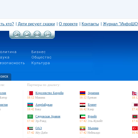
сть кто?
Дети рисуют сказки
О проекте
Контакты
Журнал "ИнфоШО
оиск
ли:
Партнеры по диалогу:
олия
Королевство Бахрейн
Армения
Батор
18:12
Манама
18:12
Ереван
18:1
нистан
Азербайджан
Египет
л
18:42
Баку
16:42
Каир
17:4
Саудовская Аравия
Кувейт
17:42
Эр-Рияд
17:42
Эль-Кувейт
17:4
ОАЭ
Мьянма
17:42
Абу-Даби
17:42
Нейпьидо
16:4