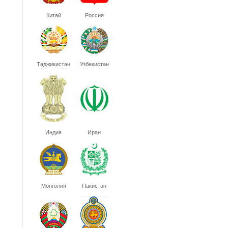
Китай
Россия
Таджикистан
Узбекистан
Индия
Иран
Монголия
Пакистан