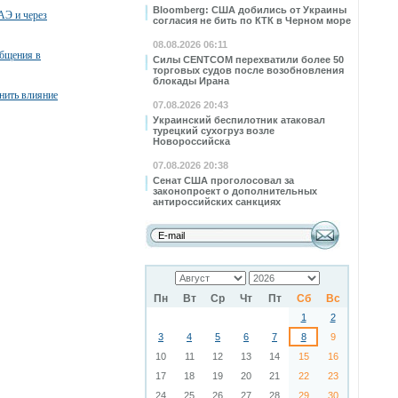
Bloomberg: США добились от Украины
АЭ и через
согласия не бить по КТК в Черном море
08.08.2026 06:11
общения в
Силы CENTCOM перехватили более 50
торговых судов после возобновления
блокады Ирана
нить влияние
07.08.2026 20:43
Украинский беспилотник атаковал
турецкий сухогруз возле
Новороссийска
07.08.2026 20:38
Сенат США проголосовал за
законопроект о дополнительных
антироссийских санкциях
Пн
Вт
Ср
Чт
Пт
Сб
Вс
1
2
3
4
5
6
7
8
9
10
11
12
13
14
15
16
17
18
19
20
21
22
23
24
25
26
27
28
29
30