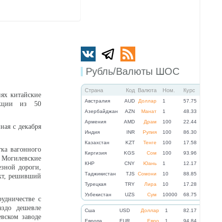
Рубль/Валюты ШОС
Страна
Код
Валюта
Ном.
Курс
нях китайские
Австралия
AUD
Доллар
1
57.75
укции из 50
Азербайджан
AZN
Манат
1
48.33
Армения
AMD
Драм
100
22.44
ная с декабря
Индия
INR
Рупия
100
86.30
Казахстан
KZT
Тенге
100
17.58
тка вагонного
Киргизия
KGS
Сом
100
93.96
 Могилевские
КНР
CNY
Юань
1
12.17
езной дороги,
Таджикистан
TJS
Сомони
10
88.85
акт, решивший
Турецкая
TRY
Лира
10
17.28
Узбекистан
UZS
Сум
10000
68.75
удничестве с
аздо дешевле
Cша
USD
Доллар
1
82.17
вском заводе
Eвропа
EUR
Евро
1
94.84