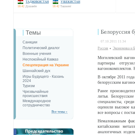
ТАДЖИКИСТАН
УЗБЕКИСТАН
18:42
Душанбе
18:42
Ташкент
Белоруссия 
Темы
07.10.2011 11:34
Санкции
Политический диалог
Россия
Экономика и Б
Военные учения
Могилевский вагоно
Неспокойный Кавказ
партнеры отгруз
Спецоперация на Украине
вагонокомплектов. 
Шанхайский дух
Игры Будущего - Казань
В октябре 2011 год
2024
белорусским вагоно
Туризм
Ранее производител
Чрезвычайные
происшествия
литья. Белорусски
Международное
специалисты, среди
сотрудничество
оценили высокое ка
Все темы »
все вопросы с пост
Немаловажным факт
китайскими металл
аналогичных издел