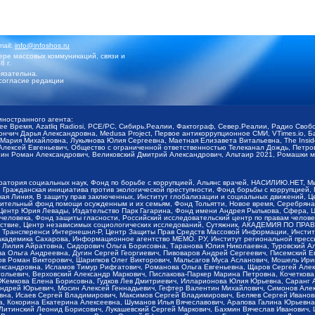
mail:
info@infoshos.ru
ре массовых коммуникаций, связи и
8 г.
язательна.
согласие редакции
иностранного агента:
щее Время, Azatliq Radiosi, PCE/PC, Сибирь.Реалии, Фактограф, Север.Реалии, Радио Св
ончич Дарья Александровна, Medusa Project, Первое антикоррупционное СМИ, VTimes.io, 
ария Михайловна, Лукьянова Юлия Сергеевна, Маетная Елизавета Витальевна, The Insid
ексей Евгеньевич, Общество с ограниченной ответственностью Телеканал Дождь, Петров 
н Роман Александрович, Великовский Дмитрий Александрович, Альтаир 2021, Ромашки мо
оратория социальных наук, Фонд по борьбе с коррупцией, Альянс врачей, НАСИЛИЮ.НЕТ, 
Гражданская инициатива против экологической преступности, Фонд борьбы с коррупцией,
чая Линия, В защиту прав заключенных, Институт глобализации и социальных движений,
тельный фонд помощи осужденным и их семьям, Фонд Тольятти, Новое время, Серебряная т
Центр Юрия Левады, Издательство Парк Гагарина, Фонд имени Андрея Рылькова, Сфера, 
еловека, Фонд защиты гласности, Российский исследовательский центр по правам челове
йствие, Центр независимых социологических исследований, Сутяжник, АКАДЕМИЯ ПО ПР
р Трансперенси Интернешнл-Р, Центр Защиты Прав Средств Массовой Информации, Институ
 академика Сахарова, Информационное агентство МЕМО. РУ, Институт региональной пресс
Лилия Айратовна, Сидорович Ольга Борисовна, Таранова Юлия Николаевна, Туровский Ал
а Ольга Андреевна, Дугин Сергей Георгиевич, Пивоваров Андрей Сергеевич, Писемский Е
в Роман Викторович, Шарипков Олег Викторович, Мальсагов Муса Асланович, Мошель Ири
ександровна, Исламов Тимур Рифгатович, Романова Ольга Евгеньевна, Щаров Сергей Але
льевич, Верховский Александр Маркович, Пислакова-Паркер Марина Петровна, Кочеткова
, Жемкова Елена Борисовна, Гудков Лев Дмитриевич, Илларионова Юлия Юрьевна, Саранг
Андрей Юрьевич, Мосин Алексей Геннадьевич, Гефтер Валентин Михайлович, Симонов Але
а, Исаев Сергей Владимирович, Максимов Сергей Владимирович, Беляев Сергей Иванович
 Кокорина Екатерина Алексеевна, Шуманов Илья Вячеславович, Арапова Галина Юрьевна
Литинский Леонид Борисович, Лукашевский Сергей Маркович, Бахмин Вячеслав Иванович,