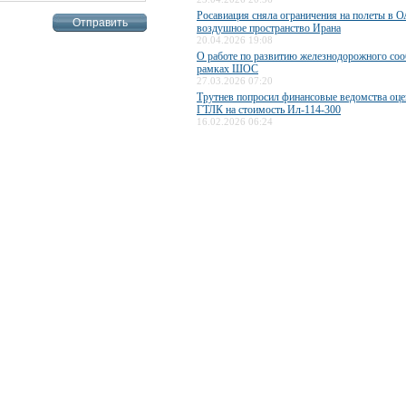
Росавиация сняла ограничения на полеты в О
воздушное пространство Ирана
20.04.2026 19:08
О работе по развитию железнодорожного со
рамках ШОС
27.03.2026 07:20
Трутнев попросил финансовые ведомства оце
ГТЛК на стоимость Ил-114-300
16.02.2026 06:24