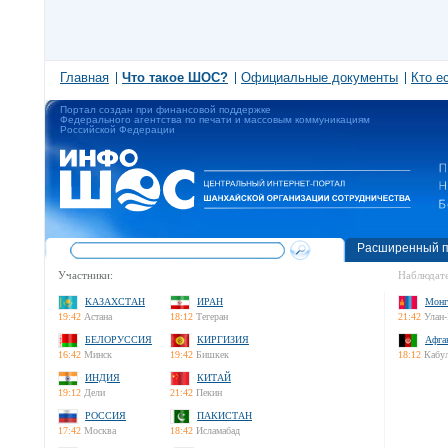
Главная
Что такое ШОС?
Официальные документы
Кто е
Портал создан при финансовой поддержке
Федерального агентства по печати и массовым коммуникациям
Российской Федерации
Расширенный п
Участники:
Наблюдате
КАЗАХСТАН
ИРАН
Монг
19:42
Астана
18:12
Тегеран
21:42
Улан-
БЕЛОРУССИЯ
КИРГИЗИЯ
Афга
16:42
Минск
19:42
Бишкек
18:12
Кабу
ИНДИЯ
КИТАЙ
19:12
Дели
21:42
Пекин
РОССИЯ
ПАКИСТАН
17:42
Москва
18:42
Исламабад