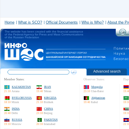
Home
What is SCO?
Official Documents
Who is Who?
About the Pr
The website has been created with the financial assistance
of the Federal Agency for Press and Mass Communications
of the Russian Federation
Advanced search
Member States:
Observer States:
Пар
KAZAKHSTAN
IRAN
Mongolia
21:10
Astana
19:40
Tehran
23:10
Ulan-Bator
19:4
BYELORUSSIA
KIRGIZIA
Afghanistan
18:10
Minsk
21:10
Bishkek
19:40
Kabul
19:1
INDIA
CHINA
20:40
Delhi
23:10
Beijing
19:1
RUSSIA
PAKISTAN
19:10
Moscow
20:10
Islamabad
22:1