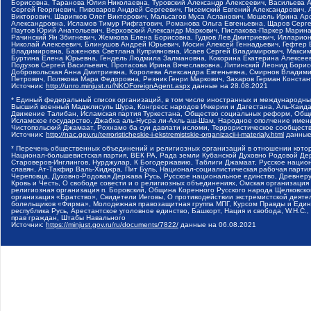
Борисовна, Таранова Юлия Николаевна, Туровский Александр Алексеевич, Васильева 
Сергей Георгиевич, Пивоваров Андрей Сергеевич, Писемский Евгений Александрович,
Викторович, Шарипков Олег Викторович, Мальсагов Муса Асланович, Мошель Ирина Ар
Александровна, Исламов Тимур Рифгатович, Романова Ольга Евгеньевна, Щаров Серг
Паутов Юрий Анатольевич, Верховский Александр Маркович, Пислакова-Паркер Марина
Рачинский Ян Збигневич, Жемкова Елена Борисовна, Гудков Лев Дмитриевич, Иллари
Николай Алексеевич, Блинушов Андрей Юрьевич, Мосин Алексей Геннадьевич, Гефтер
Владимировна, Баженова Светлана Куприяновна, Исаев Сергей Владимирович, Максим
Буртина Елена Юрьевна, Гендель Людмила Залмановна, Кокорина Екатерина Алексеев
Подузов Сергей Васильевич, Протасова Ирина Вячеславовна, Литинский Леонид Борис
Добровольская Анна Дмитриевна, Королева Александра Евгеньевна, Смирнов Владими
Петрович, Полякова Мара Федоровна, Резник Генри Маркович, Захаров Герман Конста
Источник:
http://unro.minjust.ru/NKOForeignAgent.aspx
данные на
28.08.2021
* Единый федеральный список организаций, в том числе иностранных и международны
Высший военный Маджлисуль Шура, Конгресс народов Ичкерии и Дагестана, Аль-Каида, 
Движение Талибан, Исламская партия Туркестана, Общество социальных реформ, Общес
Исламское государство, Джабха аль-Нусра ли-Ахль аш-Шам, Народное ополчение имен
Чистопольский Джамаат, Рохнамо ба суи давлати исломи, Террористическое сообщест
Источник:
http://nac.gov.ru/terroristicheskie-i-ekstremistskie-organizacii-i-materialy.html
данные
* Перечень общественных объединений и религиозных организаций в отношении котор
Национал-большевистская партия, ВЕК РА, Рада земли Кубанской Духовно Родовой Де
Староверов-Инглингов, Нурджулар, К Богодержавию, Таблиги Джамаат, Русское наци
славян, Ат-Такфир Валь-Хиджра, Пит Буль, Национал-социалистическая рабочая парт
Череповца, Духовно-Родовая Держава Русь, Русское национальное единство, Древнер
Кровь и Честь, О свободе совести и о религиозных объединениях, Омская организаци
религиозная организация п. Боровский, Община Коренного Русского народа Щелковског
организация «Братство», Свидетели Иеговы, О противодействии экстремистской деяте
болельщиков «Фирма», Молодежная правозащитная группа МПГ, Курсом Правды и Единен
республика Русь, Арестантское уголовное единство, Башкорт, Нация и свобода, W.H.С
прав граждан, Штабы Навального
Источник:
https://minjust.gov.ru/ru/documents/7822/
данные на
06.08.2021