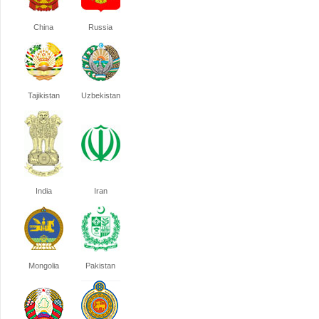
China
Russia
Tajikistan
Uzbekistan
India
Iran
Mongolia
Pakistan