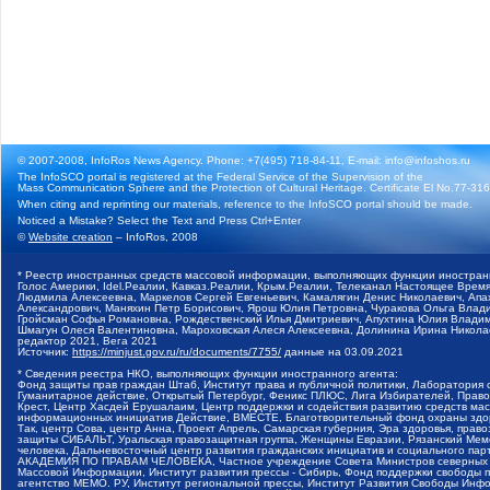
© 2007-2008, InfoRos News Agency. Phone: +7(495) 718-84-11, E-mail: info@infoshos.ru
The InfoSCO portal is registered at the Federal Service of the Supervision of the
Mass Communication Sphere and the Protection of Cultural Heritage. Certificate El No.77-3164
When citing and reprinting our materials, reference to the InfoSCO portal should be made.
Noticed a Mistake? Select the Text and Press Ctrl+Enter
©
Website creation
– InfoRos, 2008
* Реестр иностранных средств массовой информации, выполняющих функции иностранн
Голос Америки, Idel.Реалии, Кавказ.Реалии, Крым.Реалии, Телеканал Настоящее Время
Людмила Алексеевна, Маркелов Сергей Евгеньевич, Камалягин Денис Николаевич, Апах
Александрович, Маняхин Петр Борисович, Ярош Юлия Петровна, Чуракова Ольга Влади
Гройсман Софья Романовна, Рождественский Илья Дмитриевич, Апухтина Юлия Владимир
Шмагун Олеся Валентиновна, Мароховская Алеся Алексеевна, Долинина Ирина Никола
редактор 2021, Вега 2021
Источник:
https://minjust.gov.ru/ru/documents/7755/
данные на
03.09.2021
* Сведения реестра НКО, выполняющих функции иностранного агента:
Фонд защиты прав граждан Штаб, Институт права и публичной политики, Лаборатория
Гуманитарное действие, Открытый Петербург, Феникс ПЛЮС, Лига Избирателей, Правов
Крест, Центр Хасдей Ерушалаим, Центр поддержки и содействия развитию средств мас
информационных инициатив Действие, ВМЕСТЕ, Благотворительный фонд охраны здоров
Так, центр Сова, центр Анна, Проект Апрель, Самарская губерния, Эра здоровья, пр
защиты СИБАЛЬТ, Уральская правозащитная группа, Женщины Евразии, Рязанский Мемо
человека, Дальневосточный центр развития гражданских инициатив и социального пар
АКАДЕМИЯ ПО ПРАВАМ ЧЕЛОВЕКА, Частное учреждение Совета Министров северных стр
Массовой Информации, Институт развития прессы - Сибирь, Фонд поддержки свободы 
агентство МЕМО. РУ, Институт региональной прессы, Институт Развития Свободы Инф