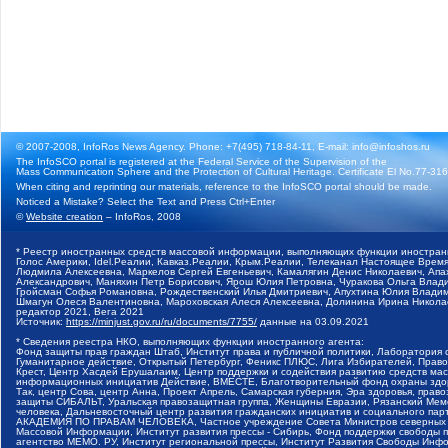
© 2007-2008, InfoRos News Agency. Phone: +7(495) 718-84-11, E-mail: info@infoshos.ru
The InfoSCO portal is registered at the Federal Service of the Supervision of the
Mass Communication Sphere and the Protection of Cultural Heritage. Certificate El No.77-3164
When citing and reprinting our materials, reference to the InfoSCO portal should be made.
Noticed a Mistake? Select the Text and Press Ctrl+Enter
©
Website creation
– InfoRos, 2008
* Реестр иностранных средств массовой информации, выполняющих функции иностранн
Голос Америки, Idel.Реалии, Кавказ.Реалии, Крым.Реалии, Телеканал Настоящее Время
Людмила Алексеевна, Маркелов Сергей Евгеньевич, Камалягин Денис Николаевич, Апах
Александрович, Маняхин Петр Борисович, Ярош Юлия Петровна, Чуракова Ольга Влади
Гройсман Софья Романовна, Рождественский Илья Дмитриевич, Апухтина Юлия Владимир
Шмагун Олеся Валентиновна, Мароховская Алеся Алексеевна, Долинина Ирина Никола
редактор 2021, Вега 2021
Источник:
https://minjust.gov.ru/ru/documents/7755/
данные на
03.09.2021
* Сведения реестра НКО, выполняющих функции иностранного агента:
Фонд защиты прав граждан Штаб, Институт права и публичной политики, Лаборатория
Гуманитарное действие, Открытый Петербург, Феникс ПЛЮС, Лига Избирателей, Правов
Крест, Центр Хасдей Ерушалаим, Центр поддержки и содействия развитию средств мас
информационных инициатив Действие, ВМЕСТЕ, Благотворительный фонд охраны здоров
Так, центр Сова, центр Анна, Проект Апрель, Самарская губерния, Эра здоровья, пр
защиты СИБАЛЬТ, Уральская правозащитная группа, Женщины Евразии, Рязанский Мемо
человека, Дальневосточный центр развития гражданских инициатив и социального пар
АКАДЕМИЯ ПО ПРАВАМ ЧЕЛОВЕКА, Частное учреждение Совета Министров северных стр
Массовой Информации, Институт развития прессы - Сибирь, Фонд поддержки свободы 
агентство МЕМО. РУ, Институт региональной прессы, Институт Развития Свободы Инф