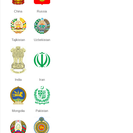
China
Russia
Tajikistan
Uzbekistan
India
Iran
Mongolia
Pakistan