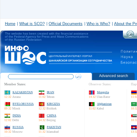
Home
What is SCO?
Official Documents
Who is Who?
About the Pr
The website has been created with the financial assistance
of the Federal Agency for Press and Mass Communications
of the Russian Federation
Advanced search
Member States:
Observer States:
Пар
KAZAKHSTAN
IRAN
Mongolia
12:32
Astana
11:02
Tehran
14:32
Ulan-Bator
11:0
BYELORUSSIA
KIRGIZIA
Afghanistan
09:32
Minsk
12:32
Bishkek
11:02
Kabul
10:3
INDIA
CHINA
12:02
Delhi
14:32
Beijing
10:3
RUSSIA
PAKISTAN
10:32
Moscow
11:32
Islamabad
13:3