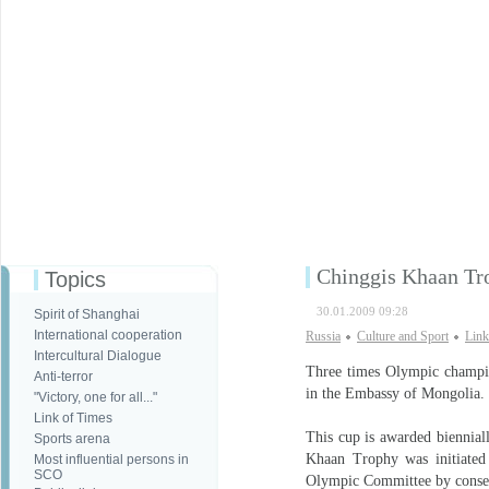
Chinggis Khaan Tro
Topics
30.01.2009 09:28
Spirit of Shanghai
International cooperation
Russia
Culture and Sport
Link
Intercultural Dialogue
Three times Olympic champio
Anti-terror
in the Embassy of Mongolia.
"Victory, one for all..."
Link of Times
This cup is awarded biennial
Sports arena
Khaan Trophy was initiated
Most influential persons in
SCO
Olympic Committee by consen