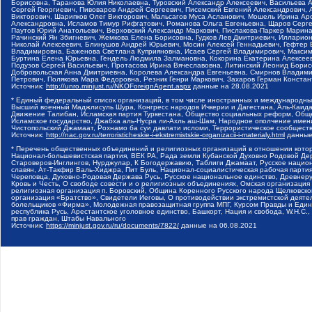
Борисовна, Таранова Юлия Николаевна, Туровский Александр Алексеевич, Васильева 
Сергей Георгиевич, Пивоваров Андрей Сергеевич, Писемский Евгений Александрович,
Викторович, Шарипков Олег Викторович, Мальсагов Муса Асланович, Мошель Ирина Ар
Александровна, Исламов Тимур Рифгатович, Романова Ольга Евгеньевна, Щаров Серг
Паутов Юрий Анатольевич, Верховский Александр Маркович, Пислакова-Паркер Марина
Рачинский Ян Збигневич, Жемкова Елена Борисовна, Гудков Лев Дмитриевич, Иллари
Николай Алексеевич, Блинушов Андрей Юрьевич, Мосин Алексей Геннадьевич, Гефтер
Владимировна, Баженова Светлана Куприяновна, Исаев Сергей Владимирович, Максим
Буртина Елена Юрьевна, Гендель Людмила Залмановна, Кокорина Екатерина Алексеев
Подузов Сергей Васильевич, Протасова Ирина Вячеславовна, Литинский Леонид Борис
Добровольская Анна Дмитриевна, Королева Александра Евгеньевна, Смирнов Владими
Петрович, Полякова Мара Федоровна, Резник Генри Маркович, Захаров Герман Конста
Источник:
http://unro.minjust.ru/NKOForeignAgent.aspx
данные на
28.08.2021
* Единый федеральный список организаций, в том числе иностранных и международны
Высший военный Маджлисуль Шура, Конгресс народов Ичкерии и Дагестана, Аль-Каида, 
Движение Талибан, Исламская партия Туркестана, Общество социальных реформ, Общес
Исламское государство, Джабха аль-Нусра ли-Ахль аш-Шам, Народное ополчение имен
Чистопольский Джамаат, Рохнамо ба суи давлати исломи, Террористическое сообщест
Источник:
http://nac.gov.ru/terroristicheskie-i-ekstremistskie-organizacii-i-materialy.html
данные
* Перечень общественных объединений и религиозных организаций в отношении котор
Национал-большевистская партия, ВЕК РА, Рада земли Кубанской Духовно Родовой Де
Староверов-Инглингов, Нурджулар, К Богодержавию, Таблиги Джамаат, Русское наци
славян, Ат-Такфир Валь-Хиджра, Пит Буль, Национал-социалистическая рабочая парт
Череповца, Духовно-Родовая Держава Русь, Русское национальное единство, Древнер
Кровь и Честь, О свободе совести и о религиозных объединениях, Омская организаци
религиозная организация п. Боровский, Община Коренного Русского народа Щелковског
организация «Братство», Свидетели Иеговы, О противодействии экстремистской деяте
болельщиков «Фирма», Молодежная правозащитная группа МПГ, Курсом Правды и Единен
республика Русь, Арестантское уголовное единство, Башкорт, Нация и свобода, W.H.С
прав граждан, Штабы Навального
Источник:
https://minjust.gov.ru/ru/documents/7822/
данные на
06.08.2021