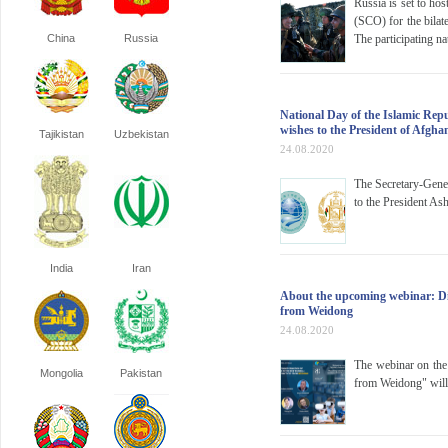
Russia is set to ho
(SCO) for the bilate
China
Russia
The participating n
National Day of the Islamic Rep
wishes to the President of Afgha
Tajikistan
Uzbekistan
24.08.2020
The Secretary-Gener
to the President As
India
Iran
About the upcoming webinar: Dig
from Weidong
24.08.2020
The webinar on the
Mongolia
Pakistan
from Weidong" will 