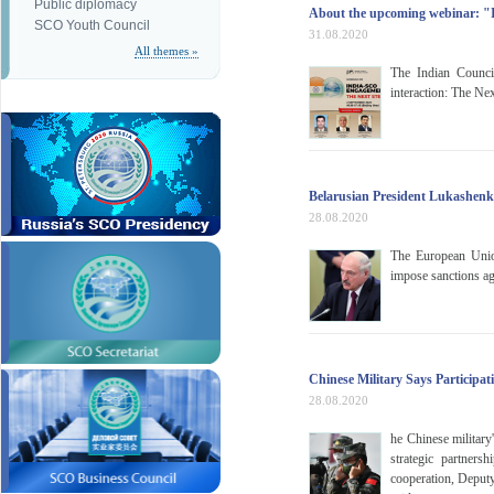
Public diplomacy
About the upcoming webinar: "
SCO Youth Council
31.08.2020
All themes »
The Indian Counci
interaction: The Ne
Belarusian President Lukashenko
28.08.2020
The European Union
impose sanctions aga
Chinese Military Says Participa
28.08.2020
he Chinese military
strategic partners
cooperation, Deput