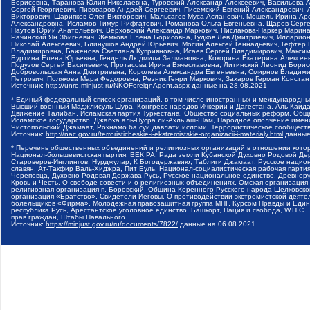
Борисовна, Таранова Юлия Николаевна, Туровский Александр Алексеевич, Васильева 
Сергей Георгиевич, Пивоваров Андрей Сергеевич, Писемский Евгений Александрович,
Викторович, Шарипков Олег Викторович, Мальсагов Муса Асланович, Мошель Ирина Ар
Александровна, Исламов Тимур Рифгатович, Романова Ольга Евгеньевна, Щаров Серг
Паутов Юрий Анатольевич, Верховский Александр Маркович, Пислакова-Паркер Марина
Рачинский Ян Збигневич, Жемкова Елена Борисовна, Гудков Лев Дмитриевич, Иллари
Николай Алексеевич, Блинушов Андрей Юрьевич, Мосин Алексей Геннадьевич, Гефтер
Владимировна, Баженова Светлана Куприяновна, Исаев Сергей Владимирович, Максим
Буртина Елена Юрьевна, Гендель Людмила Залмановна, Кокорина Екатерина Алексеев
Подузов Сергей Васильевич, Протасова Ирина Вячеславовна, Литинский Леонид Борис
Добровольская Анна Дмитриевна, Королева Александра Евгеньевна, Смирнов Владими
Петрович, Полякова Мара Федоровна, Резник Генри Маркович, Захаров Герман Конста
Источник:
http://unro.minjust.ru/NKOForeignAgent.aspx
данные на
28.08.2021
* Единый федеральный список организаций, в том числе иностранных и международны
Высший военный Маджлисуль Шура, Конгресс народов Ичкерии и Дагестана, Аль-Каида, 
Движение Талибан, Исламская партия Туркестана, Общество социальных реформ, Общес
Исламское государство, Джабха аль-Нусра ли-Ахль аш-Шам, Народное ополчение имен
Чистопольский Джамаат, Рохнамо ба суи давлати исломи, Террористическое сообщест
Источник:
http://nac.gov.ru/terroristicheskie-i-ekstremistskie-organizacii-i-materialy.html
данные
* Перечень общественных объединений и религиозных организаций в отношении котор
Национал-большевистская партия, ВЕК РА, Рада земли Кубанской Духовно Родовой Де
Староверов-Инглингов, Нурджулар, К Богодержавию, Таблиги Джамаат, Русское наци
славян, Ат-Такфир Валь-Хиджра, Пит Буль, Национал-социалистическая рабочая парт
Череповца, Духовно-Родовая Держава Русь, Русское национальное единство, Древнер
Кровь и Честь, О свободе совести и о религиозных объединениях, Омская организаци
религиозная организация п. Боровский, Община Коренного Русского народа Щелковског
организация «Братство», Свидетели Иеговы, О противодействии экстремистской деяте
болельщиков «Фирма», Молодежная правозащитная группа МПГ, Курсом Правды и Единен
республика Русь, Арестантское уголовное единство, Башкорт, Нация и свобода, W.H.С
прав граждан, Штабы Навального
Источник:
https://minjust.gov.ru/ru/documents/7822/
данные на
06.08.2021