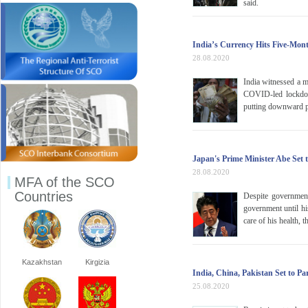
said.
India’s Currency Hits Five-Mont
28.08.2020
India witnessed a m
COVID-led lockdown
putting downward p
Japan's Prime Minister Abe Set 
28.08.2020
MFA of the SCO
Countries
Despite government
government until hi
care of his health, 
Kazakhstan
Kirgizia
India, China, Pakistan Set to P
25.08.2020