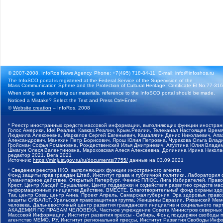
© 2007-2008, InfoRos News Agency. Phone: +7(495) 718-84-11, E-mail: info@infoshos.ru
The InfoSCO portal is registered at the Federal Service of the Supervision of the
Mass Communication Sphere and the Protection of Cultural Heritage. Certificate El No.77-3164
When citing and reprinting our materials, reference to the InfoSCO portal should be made.
Noticed a Mistake? Select the Text and Press Ctrl+Enter
©
Website creation
– InfoRos, 2008
* Реестр иностранных средств массовой информации, выполняющих функции иностранн
Голос Америки, Idel.Реалии, Кавказ.Реалии, Крым.Реалии, Телеканал Настоящее Время
Людмила Алексеевна, Маркелов Сергей Евгеньевич, Камалягин Денис Николаевич, Апах
Александрович, Маняхин Петр Борисович, Ярош Юлия Петровна, Чуракова Ольга Влади
Гройсман Софья Романовна, Рождественский Илья Дмитриевич, Апухтина Юлия Владимир
Шмагун Олеся Валентиновна, Мароховская Алеся Алексеевна, Долинина Ирина Никола
редактор 2021, Вега 2021
Источник:
https://minjust.gov.ru/ru/documents/7755/
данные на
03.09.2021
* Сведения реестра НКО, выполняющих функции иностранного агента:
Фонд защиты прав граждан Штаб, Институт права и публичной политики, Лаборатория
Гуманитарное действие, Открытый Петербург, Феникс ПЛЮС, Лига Избирателей, Правов
Крест, Центр Хасдей Ерушалаим, Центр поддержки и содействия развитию средств мас
информационных инициатив Действие, ВМЕСТЕ, Благотворительный фонд охраны здоров
Так, центр Сова, центр Анна, Проект Апрель, Самарская губерния, Эра здоровья, пр
защиты СИБАЛЬТ, Уральская правозащитная группа, Женщины Евразии, Рязанский Мемо
человека, Дальневосточный центр развития гражданских инициатив и социального пар
АКАДЕМИЯ ПО ПРАВАМ ЧЕЛОВЕКА, Частное учреждение Совета Министров северных стр
Массовой Информации, Институт развития прессы - Сибирь, Фонд поддержки свободы 
агентство МЕМО. РУ, Институт региональной прессы, Институт Развития Свободы Инф