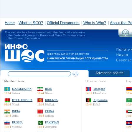
Home
What is SCO?
Official Documents
Who is Who?
About the Pr
The website has been created with the financial assistance
of the Federal Agency for Press and Mass Communications
of the Russian Federation
Advanced search
Member States:
Observer States:
Пар
KAZAKHSTAN
IRAN
Mongolia
12:14
Astana
10:44
Tehran
14:14
Ulan-Bator
10:4
BYELORUSSIA
KIRGIZIA
Afghanistan
09:14
Minsk
12:14
Bishkek
10:44
Kabul
10:1
INDIA
CHINA
11:44
Delhi
14:14
Beijing
10:1
RUSSIA
PAKISTAN
10:14
Moscow
11:14
Islamabad
13:1