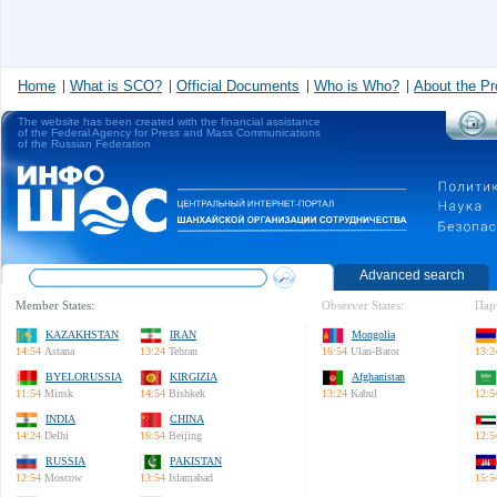
Home
What is SCO?
Official Documents
Who is Who?
About the Pr
The website has been created with the financial assistance
of the Federal Agency for Press and Mass Communications
of the Russian Federation
Advanced search
Member States:
Observer States:
Пар
KAZAKHSTAN
IRAN
Mongolia
14:54
Astana
13:24
Tehran
16:54
Ulan-Bator
13:2
BYELORUSSIA
KIRGIZIA
Afghanistan
11:54
Minsk
14:54
Bishkek
13:24
Kabul
12:5
INDIA
CHINA
14:24
Delhi
16:54
Beijing
12:5
RUSSIA
PAKISTAN
12:54
Moscow
13:54
Islamabad
15:5