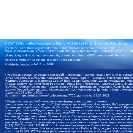
© 2007-2008, InfoRos News Agency. Phone: +7(495) 718-84-11, E-mail: info@infoshos.ru
The InfoSCO portal is registered at the Federal Service of the Supervision of the
Mass Communication Sphere and the Protection of Cultural Heritage. Certificate El No.77-3164
When citing and reprinting our materials, reference to the InfoSCO portal should be made.
Noticed a Mistake? Select the Text and Press Ctrl+Enter
©
Website creation
– InfoRos, 2008
* Реестр иностранных средств массовой информации, выполняющих функции иностранн
Голос Америки, Idel.Реалии, Кавказ.Реалии, Крым.Реалии, Телеканал Настоящее Время
Людмила Алексеевна, Маркелов Сергей Евгеньевич, Камалягин Денис Николаевич, Апах
Александрович, Маняхин Петр Борисович, Ярош Юлия Петровна, Чуракова Ольга Влади
Гройсман Софья Романовна, Рождественский Илья Дмитриевич, Апухтина Юлия Владимир
Шмагун Олеся Валентиновна, Мароховская Алеся Алексеевна, Долинина Ирина Никола
редактор 2021, Вега 2021
Источник:
https://minjust.gov.ru/ru/documents/7755/
данные на
03.09.2021
* Сведения реестра НКО, выполняющих функции иностранного агента:
Фонд защиты прав граждан Штаб, Институт права и публичной политики, Лаборатория
Гуманитарное действие, Открытый Петербург, Феникс ПЛЮС, Лига Избирателей, Правов
Крест, Центр Хасдей Ерушалаим, Центр поддержки и содействия развитию средств мас
информационных инициатив Действие, ВМЕСТЕ, Благотворительный фонд охраны здоров
Так, центр Сова, центр Анна, Проект Апрель, Самарская губерния, Эра здоровья, пр
защиты СИБАЛЬТ, Уральская правозащитная группа, Женщины Евразии, Рязанский Мемо
человека, Дальневосточный центр развития гражданских инициатив и социального пар
АКАДЕМИЯ ПО ПРАВАМ ЧЕЛОВЕКА, Частное учреждение Совета Министров северных стр
Массовой Информации, Институт развития прессы - Сибирь, Фонд поддержки свободы 
агентство МЕМО. РУ, Институт региональной прессы, Институт Развития Свободы Инф