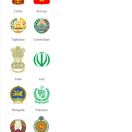
China
Russia
Tajikistan
Uzbekistan
India
Iran
Mongolia
Pakistan