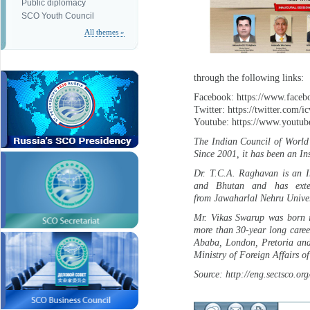
Public diplomacy
SCO Youth Council
All themes »
through the following links:
Facebook: https://www.faceb
Twitter: https://twitter.com/
Youtube: https://www.youtu
The Indian Council of World 
Since 2001, it has been an In
Dr. T.C.A. Raghavan is an I
and Bhutan and has exte
from Jawaharlal Nehru Univer
Mr. Vikas Swarup was born i
more than 30-year long caree
Ababa, London, Pretoria and
Ministry of Foreign Affairs of
Source: http://eng.sectsco.o