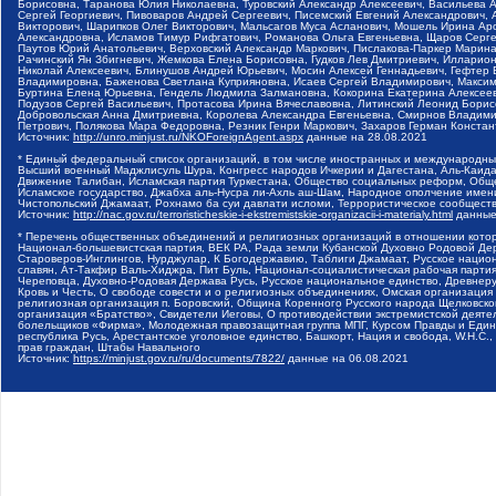
Борисовна, Таранова Юлия Николаевна, Туровский Александр Алексеевич, Васильева 
Сергей Георгиевич, Пивоваров Андрей Сергеевич, Писемский Евгений Александрович,
Викторович, Шарипков Олег Викторович, Мальсагов Муса Асланович, Мошель Ирина Ар
Александровна, Исламов Тимур Рифгатович, Романова Ольга Евгеньевна, Щаров Серг
Паутов Юрий Анатольевич, Верховский Александр Маркович, Пислакова-Паркер Марина
Рачинский Ян Збигневич, Жемкова Елена Борисовна, Гудков Лев Дмитриевич, Иллари
Николай Алексеевич, Блинушов Андрей Юрьевич, Мосин Алексей Геннадьевич, Гефтер
Владимировна, Баженова Светлана Куприяновна, Исаев Сергей Владимирович, Максим
Буртина Елена Юрьевна, Гендель Людмила Залмановна, Кокорина Екатерина Алексеев
Подузов Сергей Васильевич, Протасова Ирина Вячеславовна, Литинский Леонид Борис
Добровольская Анна Дмитриевна, Королева Александра Евгеньевна, Смирнов Владими
Петрович, Полякова Мара Федоровна, Резник Генри Маркович, Захаров Герман Конста
Источник:
http://unro.minjust.ru/NKOForeignAgent.aspx
данные на
28.08.2021
* Единый федеральный список организаций, в том числе иностранных и международны
Высший военный Маджлисуль Шура, Конгресс народов Ичкерии и Дагестана, Аль-Каида, 
Движение Талибан, Исламская партия Туркестана, Общество социальных реформ, Общес
Исламское государство, Джабха аль-Нусра ли-Ахль аш-Шам, Народное ополчение имен
Чистопольский Джамаат, Рохнамо ба суи давлати исломи, Террористическое сообщест
Источник:
http://nac.gov.ru/terroristicheskie-i-ekstremistskie-organizacii-i-materialy.html
данные
* Перечень общественных объединений и религиозных организаций в отношении котор
Национал-большевистская партия, ВЕК РА, Рада земли Кубанской Духовно Родовой Де
Староверов-Инглингов, Нурджулар, К Богодержавию, Таблиги Джамаат, Русское наци
славян, Ат-Такфир Валь-Хиджра, Пит Буль, Национал-социалистическая рабочая парт
Череповца, Духовно-Родовая Держава Русь, Русское национальное единство, Древнер
Кровь и Честь, О свободе совести и о религиозных объединениях, Омская организаци
религиозная организация п. Боровский, Община Коренного Русского народа Щелковског
организация «Братство», Свидетели Иеговы, О противодействии экстремистской деяте
болельщиков «Фирма», Молодежная правозащитная группа МПГ, Курсом Правды и Единен
республика Русь, Арестантское уголовное единство, Башкорт, Нация и свобода, W.H.С
прав граждан, Штабы Навального
Источник:
https://minjust.gov.ru/ru/documents/7822/
данные на
06.08.2021