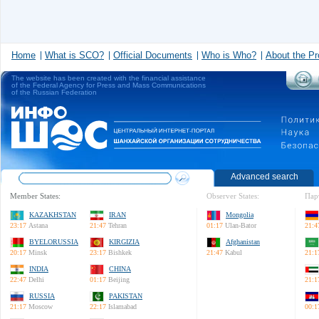
Home
What is SCO?
Official Documents
Who is Who?
About the Pr
The website has been created with the financial assistance
of the Federal Agency for Press and Mass Communications
of the Russian Federation
Advanced search
Member States:
Observer States:
Пар
KAZAKHSTAN
IRAN
Mongolia
23:17
Astana
21:47
Tehran
01:17
Ulan-Bator
21:4
BYELORUSSIA
KIRGIZIA
Afghanistan
20:17
Minsk
23:17
Bishkek
21:47
Kabul
21:1
INDIA
CHINA
22:47
Delhi
01:17
Beijing
21:1
RUSSIA
PAKISTAN
21:17
Moscow
22:17
Islamabad
00:1