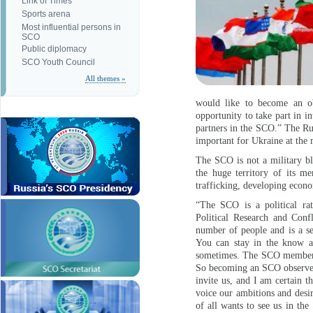
Link of Times
Sports arena
Most influential persons in
SCO
Public diplomacy
SCO Youth Council
All themes »
would like to become an ob
opportunity to take part in i
partners in the SCO.” The Russ
important for Ukraine at the
The SCO is not a military bl
the huge territory of its me
trafficking, developing econo
“The SCO is a political rat
Political Research and Confl
number of people and is a se
You can stay in the know a
sometimes. The SCO membershi
So becoming an SCO observer 
invite us, and I am certain 
voice our ambitions and desire
of all wants to see us in the