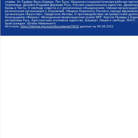
славян, Ат-Такфир Валь-Хиджра, Пит Буль, Национал-социалистическая рабочая парт
Череповца, Духовно-Родовая Держава Русь, Русское национальное единство, Древнер
Кровь и Честь, О свободе совести и о религиозных объединениях, Омская организаци
религиозная организация п. Боровский, Община Коренного Русского народа Щелковског
организация «Братство», Свидетели Иеговы, О противодействии экстремистской деяте
болельщиков «Фирма», Молодежная правозащитная группа МПГ, Курсом Правды и Единен
республика Русь, Арестантское уголовное единство, Башкорт, Нация и свобода, W.H.С
прав граждан, Штабы Навального
Источник:
https://minjust.gov.ru/ru/documents/7822/
данные на
06.08.2021