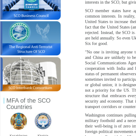
interests in the SCO, but givi
SCO member states have agr
common interests. In reality
United States to increase the
fact that the United States (a
rejected. Instead, the SCO i
are held annually. So even Uk
Six for good.
“No one is inviting anyone t
and China are unlikely to b
Social Communications Agen
cooperation with India and 
status of permanent observer
sometimes invited to partici
or global union; it is design
not a priority for the US. Th
structure that embraces ever
MFA of the SCO
security and economy. That is
Countries
transport corridors or counte
Washington continues pullin
military foothold and a nece
their well-being is of zero i
foreign political movements 
Kazakhstan
Kirgizia