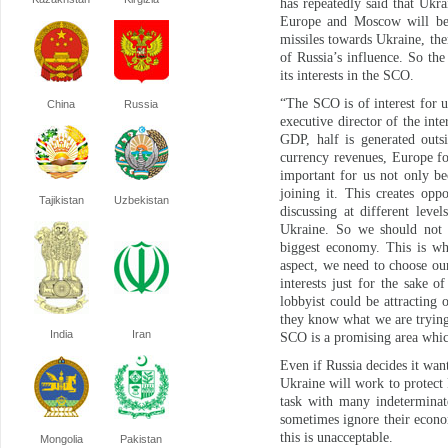
has repeatedly said that Ukra
Europe and Moscow will be f
missiles towards Ukraine, the
of Russia’s influence. So the
its interests in the SCO.
“The SCO is of interest for u
China
Russia
executive director of the in
GDP, half is generated outs
currency revenues, Europe f
important for us not only be
joining it. This creates opp
Tajikistan
Uzbekistan
discussing at different lev
Ukraine. So we should not i
biggest economy. This is w
aspect, we need to choose our
interests just for the sake 
lobbyist could be attracting
they know what we are trying
India
Iran
SCO is a promising area which
Even if Russia decides it want
Ukraine will work to protect R
task with many indeterminat
sometimes ignore their econom
this is unacceptable.
Mongolia
Pakistan