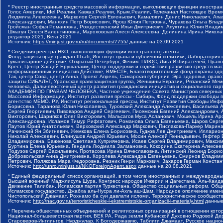
* Реестр иностранных средств массовой информации, выполняющих функции иностранн
Голос Америки, Idel.Реалии, Кавказ.Реалии, Крым.Реалии, Телеканал Настоящее Время
Людмила Алексеевна, Маркелов Сергей Евгеньевич, Камалягин Денис Николаевич, Апах
Александрович, Маняхин Петр Борисович, Ярош Юлия Петровна, Чуракова Ольга Влади
Гройсман Софья Романовна, Рождественский Илья Дмитриевич, Апухтина Юлия Владимир
Шмагун Олеся Валентиновна, Мароховская Алеся Алексеевна, Долинина Ирина Никола
редактор 2021, Вега 2021
Источник:
https://minjust.gov.ru/ru/documents/7755/
данные на
03.09.2021
* Сведения реестра НКО, выполняющих функции иностранного агента:
Фонд защиты прав граждан Штаб, Институт права и публичной политики, Лаборатория
Гуманитарное действие, Открытый Петербург, Феникс ПЛЮС, Лига Избирателей, Правов
Крест, Центр Хасдей Ерушалаим, Центр поддержки и содействия развитию средств мас
информационных инициатив Действие, ВМЕСТЕ, Благотворительный фонд охраны здоров
Так, центр Сова, центр Анна, Проект Апрель, Самарская губерния, Эра здоровья, пр
защиты СИБАЛЬТ, Уральская правозащитная группа, Женщины Евразии, Рязанский Мемо
человека, Дальневосточный центр развития гражданских инициатив и социального пар
АКАДЕМИЯ ПО ПРАВАМ ЧЕЛОВЕКА, Частное учреждение Совета Министров северных стр
Массовой Информации, Институт развития прессы - Сибирь, Фонд поддержки свободы 
агентство МЕМО. РУ, Институт региональной прессы, Институт Развития Свободы Инф
Борисовна, Таранова Юлия Николаевна, Туровский Александр Алексеевич, Васильева 
Сергей Георгиевич, Пивоваров Андрей Сергеевич, Писемский Евгений Александрович,
Викторович, Шарипков Олег Викторович, Мальсагов Муса Асланович, Мошель Ирина Ар
Александровна, Исламов Тимур Рифгатович, Романова Ольга Евгеньевна, Щаров Серг
Паутов Юрий Анатольевич, Верховский Александр Маркович, Пислакова-Паркер Марина
Рачинский Ян Збигневич, Жемкова Елена Борисовна, Гудков Лев Дмитриевич, Иллари
Николай Алексеевич, Блинушов Андрей Юрьевич, Мосин Алексей Геннадьевич, Гефтер
Владимировна, Баженова Светлана Куприяновна, Исаев Сергей Владимирович, Максим
Буртина Елена Юрьевна, Гендель Людмила Залмановна, Кокорина Екатерина Алексеев
Подузов Сергей Васильевич, Протасова Ирина Вячеславовна, Литинский Леонид Борис
Добровольская Анна Дмитриевна, Королева Александра Евгеньевна, Смирнов Владими
Петрович, Полякова Мара Федоровна, Резник Генри Маркович, Захаров Герман Конста
Источник:
http://unro.minjust.ru/NKOForeignAgent.aspx
данные на
28.08.2021
* Единый федеральный список организаций, в том числе иностранных и международны
Высший военный Маджлисуль Шура, Конгресс народов Ичкерии и Дагестана, Аль-Каида, 
Движение Талибан, Исламская партия Туркестана, Общество социальных реформ, Общес
Исламское государство, Джабха аль-Нусра ли-Ахль аш-Шам, Народное ополчение имен
Чистопольский Джамаат, Рохнамо ба суи давлати исломи, Террористическое сообщест
Источник:
http://nac.gov.ru/terroristicheskie-i-ekstremistskie-organizacii-i-materialy.html
данные
* Перечень общественных объединений и религиозных организаций в отношении котор
Национал-большевистская партия, ВЕК РА, Рада земли Кубанской Духовно Родовой Де
Староверов-Инглингов, Нурджулар, К Богодержавию, Таблиги Джамаат, Русское наци