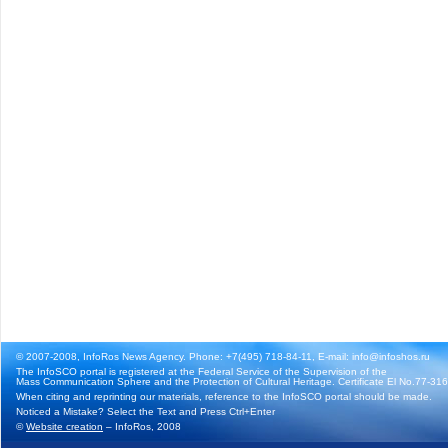
© 2007-2008, InfoRos News Agency. Phone: +7(495) 718-84-11, E-mail: info@infoshos.ru
The InfoSCO portal is registered at the Federal Service of the Supervision of the
Mass Communication Sphere and the Protection of Cultural Heritage. Certificate El No.77-3164
When citing and reprinting our materials, reference to the InfoSCO portal should be made.
Noticed a Mistake? Select the Text and Press Ctrl+Enter
©
Website creation
– InfoRos, 2008