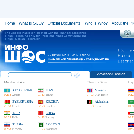
Home
What is SCO?
Official Documents
Who is Who?
About the Pr
The website has been created with the financial assistance
of the Federal Agency for Press and Mass Communications
of the Russian Federation
Advanced search
Member States:
Observer States:
Пар
KAZAKHSTAN
IRAN
Mongolia
02:53
Astana
01:23
Tehran
04:53
Ulan-Bator
01:2
BYELORUSSIA
KIRGIZIA
Afghanistan
23:53
Minsk
02:53
Bishkek
01:23
Kabul
00:5
INDIA
CHINA
02:23
Delhi
04:53
Beijing
00:5
RUSSIA
PAKISTAN
00:53
Moscow
01:53
Islamabad
03:5