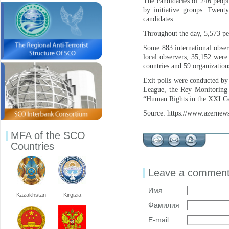
The candidacies of 246 peopl
by initiative groups. Twent
candidates.
Throughout the day, 5,573 per
Some 883 international obser
local observers, 35,152 were 
countries and 59 organization
Exit polls were conducted by
League, the Rey Monitoring 
“Human Rights in the XXI Ce
Source: https://www.azernew
MFA of the SCO
Countries
Leave a commen
Имя
Kazakhstan
Kirgizia
Фамилия
E-mail