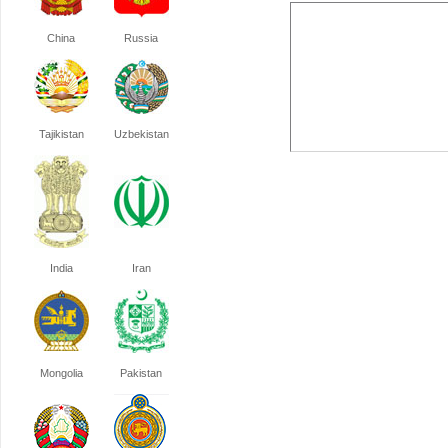
China
Russia
Tajikistan
Uzbekistan
India
Iran
Mongolia
Pakistan