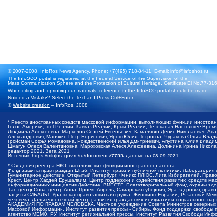
© 2007-2008, InfoRos News Agency. Phone: +7(495) 718-84-11, E-mail: info@infoshos.ru
The InfoSCO portal is registered at the Federal Service of the Supervision of the
Mass Communication Sphere and the Protection of Cultural Heritage. Certificate El No.77-3164
When citing and reprinting our materials, reference to the InfoSCO portal should be made.
Noticed a Mistake? Select the Text and Press Ctrl+Enter
©
Website creation
– InfoRos, 2008
* Реестр иностранных средств массовой информации, выполняющих функции иностранн
Голос Америки, Idel.Реалии, Кавказ.Реалии, Крым.Реалии, Телеканал Настоящее Время
Людмила Алексеевна, Маркелов Сергей Евгеньевич, Камалягин Денис Николаевич, Апах
Александрович, Маняхин Петр Борисович, Ярош Юлия Петровна, Чуракова Ольга Влади
Гройсман Софья Романовна, Рождественский Илья Дмитриевич, Апухтина Юлия Владимир
Шмагун Олеся Валентиновна, Мароховская Алеся Алексеевна, Долинина Ирина Никола
редактор 2021, Вега 2021
Источник:
https://minjust.gov.ru/ru/documents/7755/
данные на
03.09.2021
* Сведения реестра НКО, выполняющих функции иностранного агента:
Фонд защиты прав граждан Штаб, Институт права и публичной политики, Лаборатория
Гуманитарное действие, Открытый Петербург, Феникс ПЛЮС, Лига Избирателей, Правов
Крест, Центр Хасдей Ерушалаим, Центр поддержки и содействия развитию средств мас
информационных инициатив Действие, ВМЕСТЕ, Благотворительный фонд охраны здоров
Так, центр Сова, центр Анна, Проект Апрель, Самарская губерния, Эра здоровья, пр
защиты СИБАЛЬТ, Уральская правозащитная группа, Женщины Евразии, Рязанский Мемо
человека, Дальневосточный центр развития гражданских инициатив и социального пар
АКАДЕМИЯ ПО ПРАВАМ ЧЕЛОВЕКА, Частное учреждение Совета Министров северных стр
Массовой Информации, Институт развития прессы - Сибирь, Фонд поддержки свободы 
агентство МЕМО. РУ, Институт региональной прессы, Институт Развития Свободы Инф