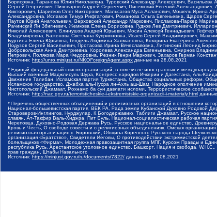
Борисовна, Таранова Юлия Николаевна, Туровский Александр Алексеевич, Васильева 
Сергей Георгиевич, Пивоваров Андрей Сергеевич, Писемский Евгений Александрович,
Викторович, Шарипков Олег Викторович, Мальсагов Муса Асланович, Мошель Ирина Ар
Александровна, Исламов Тимур Рифгатович, Романова Ольга Евгеньевна, Щаров Серг
Паутов Юрий Анатольевич, Верховский Александр Маркович, Пислакова-Паркер Марина
Рачинский Ян Збигневич, Жемкова Елена Борисовна, Гудков Лев Дмитриевич, Иллари
Николай Алексеевич, Блинушов Андрей Юрьевич, Мосин Алексей Геннадьевич, Гефтер
Владимировна, Баженова Светлана Куприяновна, Исаев Сергей Владимирович, Максим
Буртина Елена Юрьевна, Гендель Людмила Залмановна, Кокорина Екатерина Алексеев
Подузов Сергей Васильевич, Протасова Ирина Вячеславовна, Литинский Леонид Борис
Добровольская Анна Дмитриевна, Королева Александра Евгеньевна, Смирнов Владими
Петрович, Полякова Мара Федоровна, Резник Генри Маркович, Захаров Герман Конста
Источник:
http://unro.minjust.ru/NKOForeignAgent.aspx
данные на
28.08.2021
* Единый федеральный список организаций, в том числе иностранных и международны
Высший военный Маджлисуль Шура, Конгресс народов Ичкерии и Дагестана, Аль-Каида, 
Движение Талибан, Исламская партия Туркестана, Общество социальных реформ, Общес
Исламское государство, Джабха аль-Нусра ли-Ахль аш-Шам, Народное ополчение имен
Чистопольский Джамаат, Рохнамо ба суи давлати исломи, Террористическое сообщест
Источник:
http://nac.gov.ru/terroristicheskie-i-ekstremistskie-organizacii-i-materialy.html
данные
* Перечень общественных объединений и религиозных организаций в отношении котор
Национал-большевистская партия, ВЕК РА, Рада земли Кубанской Духовно Родовой Де
Староверов-Инглингов, Нурджулар, К Богодержавию, Таблиги Джамаат, Русское наци
славян, Ат-Такфир Валь-Хиджра, Пит Буль, Национал-социалистическая рабочая парт
Череповца, Духовно-Родовая Держава Русь, Русское национальное единство, Древнер
Кровь и Честь, О свободе совести и о религиозных объединениях, Омская организаци
религиозная организация п. Боровский, Община Коренного Русского народа Щелковског
организация «Братство», Свидетели Иеговы, О противодействии экстремистской деяте
болельщиков «Фирма», Молодежная правозащитная группа МПГ, Курсом Правды и Единен
республика Русь, Арестантское уголовное единство, Башкорт, Нация и свобода, W.H.С
прав граждан, Штабы Навального
Источник:
https://minjust.gov.ru/ru/documents/7822/
данные на
06.08.2021