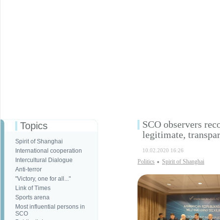
SCO observers reco
Topics
legitimate, transpa
Spirit of Shanghai
International cooperation
10.02.2020 16:26
Intercultural Dialogue
Politics
Spirit of Shanghai
Anti-terror
"Victory, one for all..."
Link of Times
Sports arena
Most influential persons in
SCO