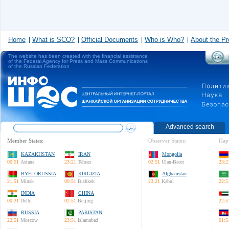
Home
What is SCO?
Official Documents
Who is Who?
About the Pr
The website has been created with the financial assistance
of the Federal Agency for Press and Mass Communications
of the Russian Federation
Advanced search
Member States:
Observer States:
Пар
KAZAKHSTAN
IRAN
Mongolia
00:51
Astana
23:21
Tehran
02:51
Ulan-Bator
23:2
BYELORUSSIA
KIRGIZIA
Afghanistan
21:51
Minsk
00:51
Bishkek
23:21
Kabul
22:5
INDIA
CHINA
00:21
Delhi
02:51
Beijing
22:5
RUSSIA
PAKISTAN
22:51
Moscow
23:51
Islamabad
01:5