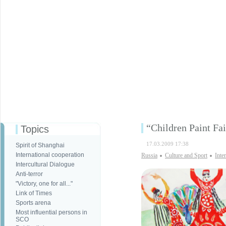
“Children Paint Fa
Topics
17.03.2009 17:38
Spirit of Shanghai
International cooperation
Russia
Culture and Sport
Inte
Intercultural Dialogue
Anti-terror
"Victory, one for all..."
Link of Times
Sports arena
Most influential persons in
SCO