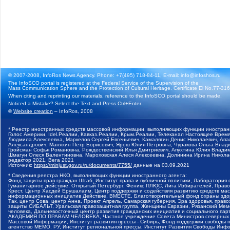
© 2007-2008, InfoRos News Agency. Phone: +7(495) 718-84-11, E-mail: info@infoshos.ru
The InfoSCO portal is registered at the Federal Service of the Supervision of the
Mass Communication Sphere and the Protection of Cultural Heritage. Certificate El No.77-3164
When citing and reprinting our materials, reference to the InfoSCO portal should be made.
Noticed a Mistake? Select the Text and Press Ctrl+Enter
©
Website creation
– InfoRos, 2008
* Реестр иностранных средств массовой информации, выполняющих функции иностранн
Голос Америки, Idel.Реалии, Кавказ.Реалии, Крым.Реалии, Телеканал Настоящее Время
Людмила Алексеевна, Маркелов Сергей Евгеньевич, Камалягин Денис Николаевич, Апах
Александрович, Маняхин Петр Борисович, Ярош Юлия Петровна, Чуракова Ольга Влади
Гройсман Софья Романовна, Рождественский Илья Дмитриевич, Апухтина Юлия Владимир
Шмагун Олеся Валентиновна, Мароховская Алеся Алексеевна, Долинина Ирина Никола
редактор 2021, Вега 2021
Источник:
https://minjust.gov.ru/ru/documents/7755/
данные на
03.09.2021
* Сведения реестра НКО, выполняющих функции иностранного агента:
Фонд защиты прав граждан Штаб, Институт права и публичной политики, Лаборатория
Гуманитарное действие, Открытый Петербург, Феникс ПЛЮС, Лига Избирателей, Правов
Крест, Центр Хасдей Ерушалаим, Центр поддержки и содействия развитию средств мас
информационных инициатив Действие, ВМЕСТЕ, Благотворительный фонд охраны здоров
Так, центр Сова, центр Анна, Проект Апрель, Самарская губерния, Эра здоровья, пр
защиты СИБАЛЬТ, Уральская правозащитная группа, Женщины Евразии, Рязанский Мемо
человека, Дальневосточный центр развития гражданских инициатив и социального пар
АКАДЕМИЯ ПО ПРАВАМ ЧЕЛОВЕКА, Частное учреждение Совета Министров северных стр
Массовой Информации, Институт развития прессы - Сибирь, Фонд поддержки свободы 
агентство МЕМО. РУ, Институт региональной прессы, Институт Развития Свободы Инф