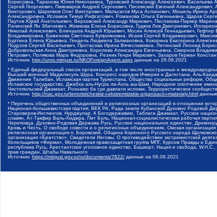
Борисовна, Таранова Юлия Николаевна, Туровский Александр Алексеевич, Васильева 
Сергей Георгиевич, Пивоваров Андрей Сергеевич, Писемский Евгений Александрович,
Викторович, Шарипков Олег Викторович, Мальсагов Муса Асланович, Мошель Ирина Ар
Александровна, Исламов Тимур Рифгатович, Романова Ольга Евгеньевна, Щаров Серг
Паутов Юрий Анатольевич, Верховский Александр Маркович, Пислакова-Паркер Марина
Рачинский Ян Збигневич, Жемкова Елена Борисовна, Гудков Лев Дмитриевич, Иллари
Николай Алексеевич, Блинушов Андрей Юрьевич, Мосин Алексей Геннадьевич, Гефтер
Владимировна, Баженова Светлана Куприяновна, Исаев Сергей Владимирович, Максим
Буртина Елена Юрьевна, Гендель Людмила Залмановна, Кокорина Екатерина Алексеев
Подузов Сергей Васильевич, Протасова Ирина Вячеславовна, Литинский Леонид Борис
Добровольская Анна Дмитриевна, Королева Александра Евгеньевна, Смирнов Владими
Петрович, Полякова Мара Федоровна, Резник Генри Маркович, Захаров Герман Конста
Источник:
http://unro.minjust.ru/NKOForeignAgent.aspx
данные на
28.08.2021
* Единый федеральный список организаций, в том числе иностранных и международны
Высший военный Маджлисуль Шура, Конгресс народов Ичкерии и Дагестана, Аль-Каида, 
Движение Талибан, Исламская партия Туркестана, Общество социальных реформ, Общес
Исламское государство, Джабха аль-Нусра ли-Ахль аш-Шам, Народное ополчение имен
Чистопольский Джамаат, Рохнамо ба суи давлати исломи, Террористическое сообщест
Источник:
http://nac.gov.ru/terroristicheskie-i-ekstremistskie-organizacii-i-materialy.html
данные
* Перечень общественных объединений и религиозных организаций в отношении котор
Национал-большевистская партия, ВЕК РА, Рада земли Кубанской Духовно Родовой Де
Староверов-Инглингов, Нурджулар, К Богодержавию, Таблиги Джамаат, Русское наци
славян, Ат-Такфир Валь-Хиджра, Пит Буль, Национал-социалистическая рабочая парт
Череповца, Духовно-Родовая Держава Русь, Русское национальное единство, Древнер
Кровь и Честь, О свободе совести и о религиозных объединениях, Омская организаци
религиозная организация п. Боровский, Община Коренного Русского народа Щелковског
организация «Братство», Свидетели Иеговы, О противодействии экстремистской деяте
болельщиков «Фирма», Молодежная правозащитная группа МПГ, Курсом Правды и Единен
республика Русь, Арестантское уголовное единство, Башкорт, Нация и свобода, W.H.С
прав граждан, Штабы Навального
Источник:
https://minjust.gov.ru/ru/documents/7822/
данные на
06.08.2021