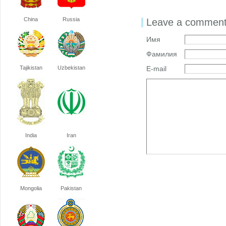
China
Russia
Leave a commen
Имя
Фамилия
Tajikistan
Uzbekistan
E-mail
India
Iran
Mongolia
Pakistan