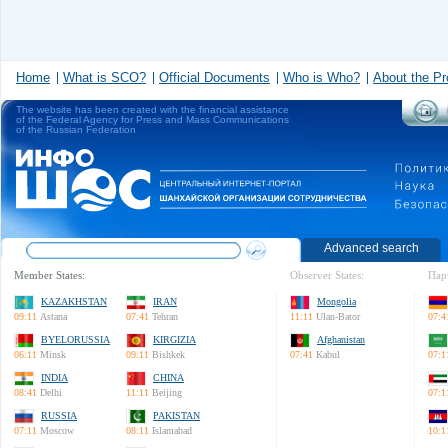
Home
What is SCO?
Official Documents
Who is Who?
About the Pr
The website has been created with the financial assistance
of the Federal Agency for Press and Mass Communications
of the Russian Federation
Advanced search
Member States:
Observer States:
Пар
KAZAKHSTAN
IRAN
Mongolia
09:11
Astana
07:41
Tehran
11:11
Ulan-Bator
07:4
BYELORUSSIA
KIRGIZIA
Afghanistan
06:11
Minsk
09:11
Bishkek
07:41
Kabul
07:1
INDIA
CHINA
08:41
Delhi
11:11
Beijing
07:1
RUSSIA
PAKISTAN
07:11
Moscow
08:11
Islamabad
10:1