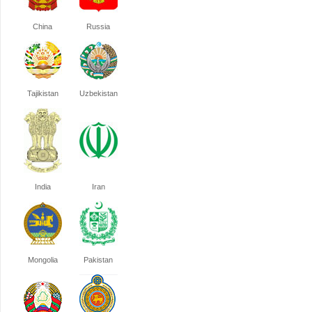
China
Russia
Tajikistan
Uzbekistan
India
Iran
Mongolia
Pakistan