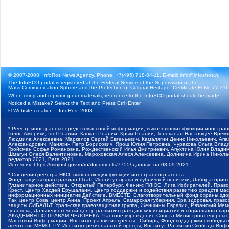
© 2007-2008, InfoRos News Agency. Phone: +7(495) 718-84-11, E-mail: info@infoshos.ru
The InfoSCO portal is registered at the Federal Service of the Supervision of the
Mass Communication Sphere and the Protection of Cultural Heritage. Certificate El No.77-3164
When citing and reprinting our materials, reference to the InfoSCO portal should be made.
Noticed a Mistake? Select the Text and Press Ctrl+Enter
©
Website creation
– InfoRos, 2008
* Реестр иностранных средств массовой информации, выполняющих функции иностранн
Голос Америки, Idel.Реалии, Кавказ.Реалии, Крым.Реалии, Телеканал Настоящее Время
Людмила Алексеевна, Маркелов Сергей Евгеньевич, Камалягин Денис Николаевич, Апах
Александрович, Маняхин Петр Борисович, Ярош Юлия Петровна, Чуракова Ольга Влади
Гройсман Софья Романовна, Рождественский Илья Дмитриевич, Апухтина Юлия Владимир
Шмагун Олеся Валентиновна, Мароховская Алеся Алексеевна, Долинина Ирина Никола
редактор 2021, Вега 2021
Источник:
https://minjust.gov.ru/ru/documents/7755/
данные на
03.09.2021
* Сведения реестра НКО, выполняющих функции иностранного агента:
Фонд защиты прав граждан Штаб, Институт права и публичной политики, Лаборатория
Гуманитарное действие, Открытый Петербург, Феникс ПЛЮС, Лига Избирателей, Правов
Крест, Центр Хасдей Ерушалаим, Центр поддержки и содействия развитию средств мас
информационных инициатив Действие, ВМЕСТЕ, Благотворительный фонд охраны здоров
Так, центр Сова, центр Анна, Проект Апрель, Самарская губерния, Эра здоровья, пр
защиты СИБАЛЬТ, Уральская правозащитная группа, Женщины Евразии, Рязанский Мемо
человека, Дальневосточный центр развития гражданских инициатив и социального пар
АКАДЕМИЯ ПО ПРАВАМ ЧЕЛОВЕКА, Частное учреждение Совета Министров северных стр
Массовой Информации, Институт развития прессы - Сибирь, Фонд поддержки свободы 
агентство МЕМО. РУ, Институт региональной прессы, Институт Развития Свободы Инф