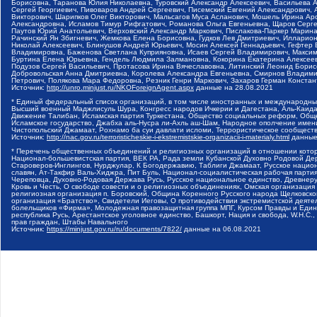
Борисовна, Таранова Юлия Николаевна, Туровский Александр Алексеевич, Васильева 
Сергей Георгиевич, Пивоваров Андрей Сергеевич, Писемский Евгений Александрович,
Викторович, Шарипков Олег Викторович, Мальсагов Муса Асланович, Мошель Ирина Ар
Александровна, Исламов Тимур Рифгатович, Романова Ольга Евгеньевна, Щаров Серг
Паутов Юрий Анатольевич, Верховский Александр Маркович, Пислакова-Паркер Марина
Рачинский Ян Збигневич, Жемкова Елена Борисовна, Гудков Лев Дмитриевич, Иллари
Николай Алексеевич, Блинушов Андрей Юрьевич, Мосин Алексей Геннадьевич, Гефтер
Владимировна, Баженова Светлана Куприяновна, Исаев Сергей Владимирович, Максим
Буртина Елена Юрьевна, Гендель Людмила Залмановна, Кокорина Екатерина Алексеев
Подузов Сергей Васильевич, Протасова Ирина Вячеславовна, Литинский Леонид Борис
Добровольская Анна Дмитриевна, Королева Александра Евгеньевна, Смирнов Владими
Петрович, Полякова Мара Федоровна, Резник Генри Маркович, Захаров Герман Конста
Источник:
http://unro.minjust.ru/NKOForeignAgent.aspx
данные на
28.08.2021
* Единый федеральный список организаций, в том числе иностранных и международны
Высший военный Маджлисуль Шура, Конгресс народов Ичкерии и Дагестана, Аль-Каида, 
Движение Талибан, Исламская партия Туркестана, Общество социальных реформ, Общес
Исламское государство, Джабха аль-Нусра ли-Ахль аш-Шам, Народное ополчение имен
Чистопольский Джамаат, Рохнамо ба суи давлати исломи, Террористическое сообщест
Источник:
http://nac.gov.ru/terroristicheskie-i-ekstremistskie-organizacii-i-materialy.html
данные
* Перечень общественных объединений и религиозных организаций в отношении котор
Национал-большевистская партия, ВЕК РА, Рада земли Кубанской Духовно Родовой Де
Староверов-Инглингов, Нурджулар, К Богодержавию, Таблиги Джамаат, Русское наци
славян, Ат-Такфир Валь-Хиджра, Пит Буль, Национал-социалистическая рабочая парт
Череповца, Духовно-Родовая Держава Русь, Русское национальное единство, Древнер
Кровь и Честь, О свободе совести и о религиозных объединениях, Омская организаци
религиозная организация п. Боровский, Община Коренного Русского народа Щелковског
организация «Братство», Свидетели Иеговы, О противодействии экстремистской деяте
болельщиков «Фирма», Молодежная правозащитная группа МПГ, Курсом Правды и Единен
республика Русь, Арестантское уголовное единство, Башкорт, Нация и свобода, W.H.С
прав граждан, Штабы Навального
Источник:
https://minjust.gov.ru/ru/documents/7822/
данные на
06.08.2021