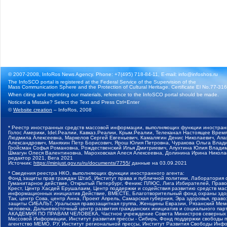
© 2007-2008, InfoRos News Agency. Phone: +7(495) 718-84-11, E-mail: info@infoshos.ru
The InfoSCO portal is registered at the Federal Service of the Supervision of the
Mass Communication Sphere and the Protection of Cultural Heritage. Certificate El No.77-3164
When citing and reprinting our materials, reference to the InfoSCO portal should be made.
Noticed a Mistake? Select the Text and Press Ctrl+Enter
©
Website creation
– InfoRos, 2008
* Реестр иностранных средств массовой информации, выполняющих функции иностранн
Голос Америки, Idel.Реалии, Кавказ.Реалии, Крым.Реалии, Телеканал Настоящее Время
Людмила Алексеевна, Маркелов Сергей Евгеньевич, Камалягин Денис Николаевич, Апах
Александрович, Маняхин Петр Борисович, Ярош Юлия Петровна, Чуракова Ольга Влади
Гройсман Софья Романовна, Рождественский Илья Дмитриевич, Апухтина Юлия Владимир
Шмагун Олеся Валентиновна, Мароховская Алеся Алексеевна, Долинина Ирина Никола
редактор 2021, Вега 2021
Источник:
https://minjust.gov.ru/ru/documents/7755/
данные на
03.09.2021
* Сведения реестра НКО, выполняющих функции иностранного агента:
Фонд защиты прав граждан Штаб, Институт права и публичной политики, Лаборатория
Гуманитарное действие, Открытый Петербург, Феникс ПЛЮС, Лига Избирателей, Правов
Крест, Центр Хасдей Ерушалаим, Центр поддержки и содействия развитию средств мас
информационных инициатив Действие, ВМЕСТЕ, Благотворительный фонд охраны здоров
Так, центр Сова, центр Анна, Проект Апрель, Самарская губерния, Эра здоровья, пр
защиты СИБАЛЬТ, Уральская правозащитная группа, Женщины Евразии, Рязанский Мемо
человека, Дальневосточный центр развития гражданских инициатив и социального пар
АКАДЕМИЯ ПО ПРАВАМ ЧЕЛОВЕКА, Частное учреждение Совета Министров северных стр
Массовой Информации, Институт развития прессы - Сибирь, Фонд поддержки свободы 
агентство МЕМО. РУ, Институт региональной прессы, Институт Развития Свободы Инф