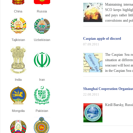
Maintaining intern
SCO keeps highlight
China
Russia
and pays rather litt
convulsions and pol
Caspian apple of discord
Tajikistan
Uzbekistan
07.09.2011
The Caspian Sea rem
situation at differ
seacoast will host 
in the Caspian Sea 
India
Iran
Shanghai Cooperation Organizat
22.08.2011
Kirill Barsky, Russ
Mongolia
Pakistan