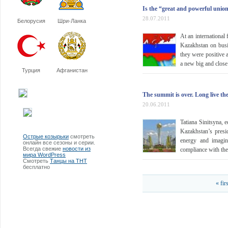
Is the “great and powerful unio
28.07.2011
Белорусия
Шри-Ланка
At an internationa
Kazakhstan on busi
they were positive a
a new big and close
Турция
Афганистан
The summit is over. Long live th
20.06.2011
Tatiana Sinitsyna,
Kazakhstan’s presi
Острые козырьки
смотреть
energy and imagina
онлайн все сезоны и серии.
Всегда свежие
новости из
compliance with the
мира WordPress
Смотреть
Танцы на ТНТ
бесплатно
« firs