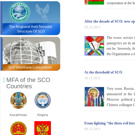
cooperation at the l
After the decade of SCO: new e
23.12.2011
The worst service 
panegyrics on its an
not be. Inversely, 
the Organization a 
At the threshold of SCO
16.11.2011
MFA of the SCO
Countries
Very soon, Russia 
announced in the l
Moscow political p
Chinese colleague 
Kazakhstan
Kirgizia
From fighting “the three evil fo
08.11.2011