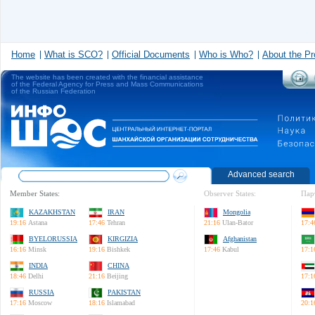
Home
What is SCO?
Official Documents
Who is Who?
About the Pr
The website has been created with the financial assistance
of the Federal Agency for Press and Mass Communications
of the Russian Federation
Advanced search
Member States:
Observer States:
Пар
KAZAKHSTAN
IRAN
Mongolia
19:16
Astana
17:46
Tehran
21:16
Ulan-Bator
17:4
BYELORUSSIA
KIRGIZIA
Afghanistan
16:16
Minsk
19:16
Bishkek
17:46
Kabul
17:1
INDIA
CHINA
18:46
Delhi
21:16
Beijing
17:1
RUSSIA
PAKISTAN
17:16
Moscow
18:16
Islamabad
20:1