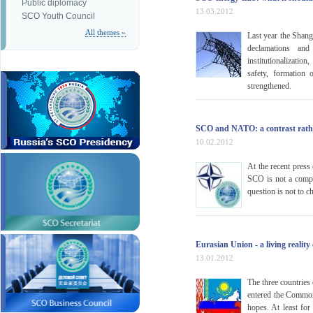
Public diplomacy
13.03.2012
SCO Youth Council
All themes »
Last year the Shang
declamations and
institutionalizatio
safety, formation 
strengthened.
SCO and NATO: a contrast rathe
10.02.2012
At the recent press
SCO is not a compe
question is not to 
Eurasian Union - a living realit
13.01.2012
The three countries
entered the Common
hopes. At least for 