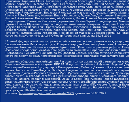
Борисовна, Таранова Юлия Николаевна, Туровский Александр Алексеевич, Васильева 
Сергей Георгиевич, Пивоваров Андрей Сергеевич, Писемский Евгений Александрович,
Викторович, Шарипков Олег Викторович, Мальсагов Муса Асланович, Мошель Ирина Ар
Александровна, Исламов Тимур Рифгатович, Романова Ольга Евгеньевна, Щаров Серг
Паутов Юрий Анатольевич, Верховский Александр Маркович, Пислакова-Паркер Марина
Рачинский Ян Збигневич, Жемкова Елена Борисовна, Гудков Лев Дмитриевич, Иллари
Николай Алексеевич, Блинушов Андрей Юрьевич, Мосин Алексей Геннадьевич, Гефтер
Владимировна, Баженова Светлана Куприяновна, Исаев Сергей Владимирович, Максим
Буртина Елена Юрьевна, Гендель Людмила Залмановна, Кокорина Екатерина Алексеев
Подузов Сергей Васильевич, Протасова Ирина Вячеславовна, Литинский Леонид Борис
Добровольская Анна Дмитриевна, Королева Александра Евгеньевна, Смирнов Владими
Петрович, Полякова Мара Федоровна, Резник Генри Маркович, Захаров Герман Конста
Источник:
http://unro.minjust.ru/NKOForeignAgent.aspx
данные на
28.08.2021
* Единый федеральный список организаций, в том числе иностранных и международны
Высший военный Маджлисуль Шура, Конгресс народов Ичкерии и Дагестана, Аль-Каида, 
Движение Талибан, Исламская партия Туркестана, Общество социальных реформ, Общес
Исламское государство, Джабха аль-Нусра ли-Ахль аш-Шам, Народное ополчение имен
Чистопольский Джамаат, Рохнамо ба суи давлати исломи, Террористическое сообщест
Источник:
http://nac.gov.ru/terroristicheskie-i-ekstremistskie-organizacii-i-materialy.html
данные
* Перечень общественных объединений и религиозных организаций в отношении котор
Национал-большевистская партия, ВЕК РА, Рада земли Кубанской Духовно Родовой Де
Староверов-Инглингов, Нурджулар, К Богодержавию, Таблиги Джамаат, Русское наци
славян, Ат-Такфир Валь-Хиджра, Пит Буль, Национал-социалистическая рабочая парт
Череповца, Духовно-Родовая Держава Русь, Русское национальное единство, Древнер
Кровь и Честь, О свободе совести и о религиозных объединениях, Омская организаци
религиозная организация п. Боровский, Община Коренного Русского народа Щелковског
организация «Братство», Свидетели Иеговы, О противодействии экстремистской деяте
болельщиков «Фирма», Молодежная правозащитная группа МПГ, Курсом Правды и Единен
республика Русь, Арестантское уголовное единство, Башкорт, Нация и свобода, W.H.С
прав граждан, Штабы Навального
Источник:
https://minjust.gov.ru/ru/documents/7822/
данные на
06.08.2021