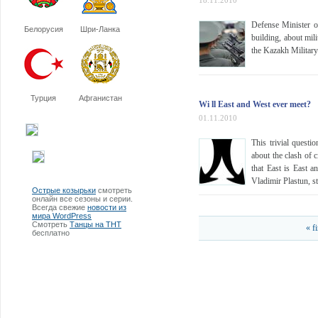
18.11.2010
Defense Minister o
Белорусия
Шри-Ланка
building, about mil
the Kazakh Military
Турция
Афганистан
Wi ll East and West ever meet?
01.11.2010
This trivial quest
about the clash of 
that East is East 
Vladimir Plastun, s
Острые козырьки
смотреть
онлайн все сезоны и серии.
Всегда свежие
новости из
мира WordPress
Смотреть
Танцы на ТНТ
« fi
бесплатно