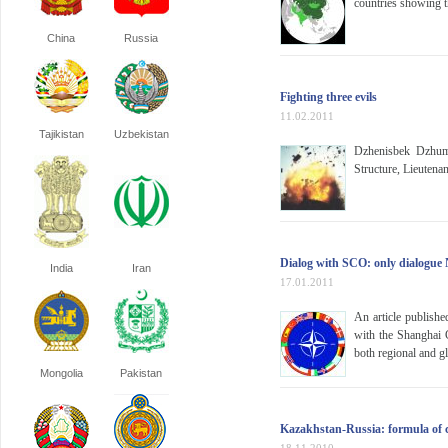
countries showing the
China
Russia
Fighting three evils
11.02.2011
Tajikistan
Uzbekistan
Dzhenisbek Dzhum
Structure, Lieutena
Dialog with SCO: only dialogue
India
Iran
17.01.2011
An article publishe
with the Shanghai 
both regional and gl
Mongolia
Pakistan
Kazakhstan-Russia: formula of co