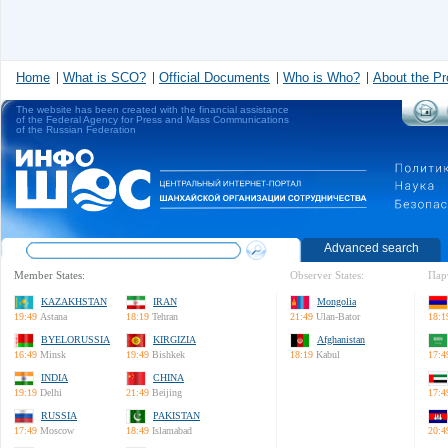
Home
What is SCO?
Official Documents
Who is Who?
About the Pr
The website has been created with the financial assistance
of the Federal Agency for Press and Mass Communications
of the Russian Federation
Advanced search
Member States:
Observer States:
Пар
KAZAKHSTAN
IRAN
Mongolia
19:49
Astana
18:19
Tehran
21:49
Ulan-Bator
18:1
BYELORUSSIA
KIRGIZIA
Afghanistan
16:49
Minsk
19:49
Bishkek
18:19
Kabul
17:4
INDIA
CHINA
19:19
Delhi
21:49
Beijing
17:4
RUSSIA
PAKISTAN
17:49
Moscow
18:49
Islamabad
20:4