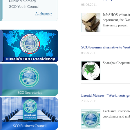
Public diplomacy
08.06.2011
SCO Youth Council
All themes »
InfoSHOS editor-in-
department, the Na
University project.
SCO becomes alternative to West
03.06.2011
Shanghai Cooperatio
Leonid Moiseev: “World vests g
23.05.2011
Exclusive intervie
coordinator and amb