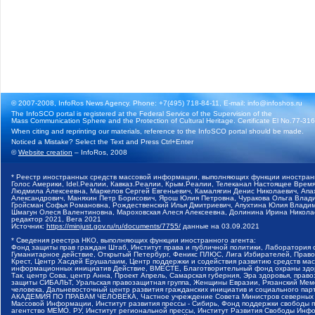
© 2007-2008, InfoRos News Agency. Phone: +7(495) 718-84-11, E-mail: info@infoshos.ru
The InfoSCO portal is registered at the Federal Service of the Supervision of the
Mass Communication Sphere and the Protection of Cultural Heritage. Certificate El No.77-3164
When citing and reprinting our materials, reference to the InfoSCO portal should be made.
Noticed a Mistake? Select the Text and Press Ctrl+Enter
©
Website creation
– InfoRos, 2008
* Реестр иностранных средств массовой информации, выполняющих функции иностранн
Голос Америки, Idel.Реалии, Кавказ.Реалии, Крым.Реалии, Телеканал Настоящее Время
Людмила Алексеевна, Маркелов Сергей Евгеньевич, Камалягин Денис Николаевич, Апах
Александрович, Маняхин Петр Борисович, Ярош Юлия Петровна, Чуракова Ольга Влади
Гройсман Софья Романовна, Рождественский Илья Дмитриевич, Апухтина Юлия Владимир
Шмагун Олеся Валентиновна, Мароховская Алеся Алексеевна, Долинина Ирина Никола
редактор 2021, Вега 2021
Источник:
https://minjust.gov.ru/ru/documents/7755/
данные на
03.09.2021
* Сведения реестра НКО, выполняющих функции иностранного агента:
Фонд защиты прав граждан Штаб, Институт права и публичной политики, Лаборатория
Гуманитарное действие, Открытый Петербург, Феникс ПЛЮС, Лига Избирателей, Правов
Крест, Центр Хасдей Ерушалаим, Центр поддержки и содействия развитию средств мас
информационных инициатив Действие, ВМЕСТЕ, Благотворительный фонд охраны здоров
Так, центр Сова, центр Анна, Проект Апрель, Самарская губерния, Эра здоровья, пр
защиты СИБАЛЬТ, Уральская правозащитная группа, Женщины Евразии, Рязанский Мемо
человека, Дальневосточный центр развития гражданских инициатив и социального пар
АКАДЕМИЯ ПО ПРАВАМ ЧЕЛОВЕКА, Частное учреждение Совета Министров северных стр
Массовой Информации, Институт развития прессы - Сибирь, Фонд поддержки свободы 
агентство МЕМО. РУ, Институт региональной прессы, Институт Развития Свободы Инф