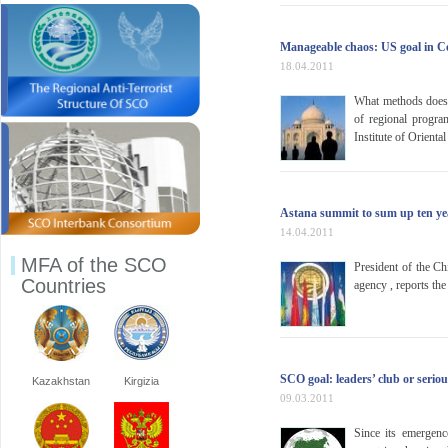
Manageable chaos: US goal in Ce
18.04.2011
What methods does 
of regional progra
Institute of Orienta
Astana summit to sum up ten yea
14.04.2011
MFA of the SCO
President of the Ch
Countries
agency , reports th
SCO goal: leaders’ club or serio
Kazakhstan
Kirgizia
09.03.2011
Since its emergenc