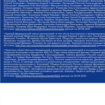
Борисовна, Таранова Юлия Николаевна, Туровский Александр Алексеевич, Васильева 
Сергей Георгиевич, Пивоваров Андрей Сергеевич, Писемский Евгений Александрович,
Викторович, Шарипков Олег Викторович, Мальсагов Муса Асланович, Мошель Ирина Ар
Александровна, Исламов Тимур Рифгатович, Романова Ольга Евгеньевна, Щаров Серг
Паутов Юрий Анатольевич, Верховский Александр Маркович, Пислакова-Паркер Марина
Рачинский Ян Збигневич, Жемкова Елена Борисовна, Гудков Лев Дмитриевич, Иллари
Николай Алексеевич, Блинушов Андрей Юрьевич, Мосин Алексей Геннадьевич, Гефтер
Владимировна, Баженова Светлана Куприяновна, Исаев Сергей Владимирович, Максим
Буртина Елена Юрьевна, Гендель Людмила Залмановна, Кокорина Екатерина Алексеев
Подузов Сергей Васильевич, Протасова Ирина Вячеславовна, Литинский Леонид Борис
Добровольская Анна Дмитриевна, Королева Александра Евгеньевна, Смирнов Владими
Петрович, Полякова Мара Федоровна, Резник Генри Маркович, Захаров Герман Конста
Источник:
http://unro.minjust.ru/NKOForeignAgent.aspx
данные на
28.08.2021
* Единый федеральный список организаций, в том числе иностранных и международны
Высший военный Маджлисуль Шура, Конгресс народов Ичкерии и Дагестана, Аль-Каида, 
Движение Талибан, Исламская партия Туркестана, Общество социальных реформ, Общес
Исламское государство, Джабха аль-Нусра ли-Ахль аш-Шам, Народное ополчение имен
Чистопольский Джамаат, Рохнамо ба суи давлати исломи, Террористическое сообщест
Источник:
http://nac.gov.ru/terroristicheskie-i-ekstremistskie-organizacii-i-materialy.html
данные
* Перечень общественных объединений и религиозных организаций в отношении котор
Национал-большевистская партия, ВЕК РА, Рада земли Кубанской Духовно Родовой Де
Староверов-Инглингов, Нурджулар, К Богодержавию, Таблиги Джамаат, Русское наци
славян, Ат-Такфир Валь-Хиджра, Пит Буль, Национал-социалистическая рабочая парт
Череповца, Духовно-Родовая Держава Русь, Русское национальное единство, Древнер
Кровь и Честь, О свободе совести и о религиозных объединениях, Омская организаци
религиозная организация п. Боровский, Община Коренного Русского народа Щелковског
организация «Братство», Свидетели Иеговы, О противодействии экстремистской деяте
болельщиков «Фирма», Молодежная правозащитная группа МПГ, Курсом Правды и Единен
республика Русь, Арестантское уголовное единство, Башкорт, Нация и свобода, W.H.С
прав граждан, Штабы Навального
Источник:
https://minjust.gov.ru/ru/documents/7822/
данные на
06.08.2021