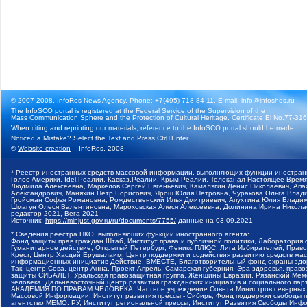
© 2007-2008, InfoRos News Agency. Phone: +7(495) 718-84-11, E-mail: info@infoshos.ru
The InfoSCO portal is registered at the Federal Service of the Supervision of the
Mass Communication Sphere and the Protection of Cultural Heritage. Certificate El No.77-3164
When citing and reprinting our materials, reference to the InfoSCO portal should be made.
Noticed a Mistake? Select the Text and Press Ctrl+Enter
©
Website creation
– InfoRos, 2008
* Реестр иностранных средств массовой информации, выполняющих функции иностранн
Голос Америки, Idel.Реалии, Кавказ.Реалии, Крым.Реалии, Телеканал Настоящее Время
Людмила Алексеевна, Маркелов Сергей Евгеньевич, Камалягин Денис Николаевич, Апах
Александрович, Маняхин Петр Борисович, Ярош Юлия Петровна, Чуракова Ольга Влади
Гройсман Софья Романовна, Рождественский Илья Дмитриевич, Апухтина Юлия Владимир
Шмагун Олеся Валентиновна, Мароховская Алеся Алексеевна, Долинина Ирина Никола
редактор 2021, Вега 2021
Источник:
https://minjust.gov.ru/ru/documents/7755/
данные на
03.09.2021
* Сведения реестра НКО, выполняющих функции иностранного агента:
Фонд защиты прав граждан Штаб, Институт права и публичной политики, Лаборатория
Гуманитарное действие, Открытый Петербург, Феникс ПЛЮС, Лига Избирателей, Правов
Крест, Центр Хасдей Ерушалаим, Центр поддержки и содействия развитию средств мас
информационных инициатив Действие, ВМЕСТЕ, Благотворительный фонд охраны здоров
Так, центр Сова, центр Анна, Проект Апрель, Самарская губерния, Эра здоровья, пр
защиты СИБАЛЬТ, Уральская правозащитная группа, Женщины Евразии, Рязанский Мемо
человека, Дальневосточный центр развития гражданских инициатив и социального пар
АКАДЕМИЯ ПО ПРАВАМ ЧЕЛОВЕКА, Частное учреждение Совета Министров северных стр
Массовой Информации, Институт развития прессы - Сибирь, Фонд поддержки свободы 
агентство МЕМО. РУ, Институт региональной прессы, Институт Развития Свободы Инф