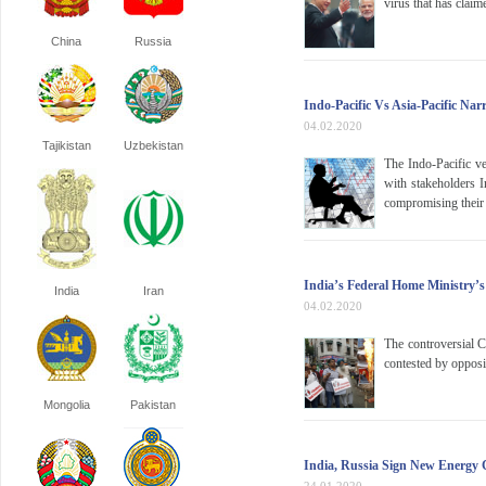
virus that has claim
China
Russia
Indo-Pacific Vs Asia-Pacific Na
04.02.2020
Tajikistan
Uzbekistan
The Indo-Pacific ve
with stakeholders I
compromising their 
India’s Federal Home Ministry’s
India
Iran
04.02.2020
The controversial 
contested by opposit
Mongolia
Pakistan
India, Russia Sign New Energy 