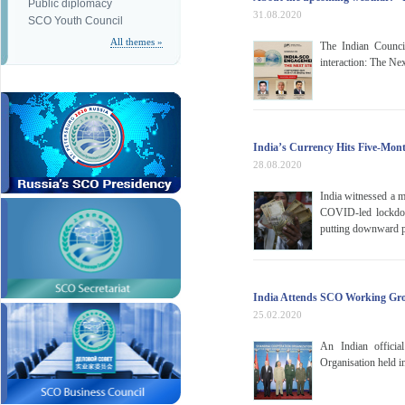
Public diplomacy
31.08.2020
SCO Youth Council
All themes »
The Indian Counci
interaction: The Ne
India’s Currency Hits Five-Mont
28.08.2020
India witnessed a m
COVID-led lockdown
putting downward p
India Attends SCO Working Grou
25.02.2020
An Indian officia
Organisation held i