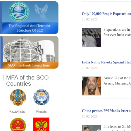
Only 100,000 People Expected on
20.02.2020
Preparations are i
first-ever India vis
India Not to Revoke Special Sta
20.02.2020
MFA of the SCO
Article 371 of the I
Countries
Assam, Manipur, An
China praises PM Modi's letter t
Kazakhstan
Kirgizia
10.02.2020
In a letter to Xi, 