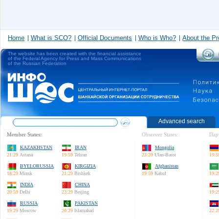
Home
What is SCO?
Official Documents
Who is Who?
About the Pr
The website has been created with the financial assistance
of the Federal Agency for Press and Mass Communications
of the Russian Federation
Advanced search
Member States:
Observer States:
Пар
KAZAKHSTAN
IRAN
Mongolia
21:29
Astana
19:59
Tehran
23:29
Ulan-Bator
19:5
BYELORUSSIA
KIRGIZIA
Afghanistan
18:29
Minsk
21:29
Bishkek
19:59
Kabul
19:2
INDIA
CHINA
20:59
Delhi
23:29
Beijing
19:2
RUSSIA
PAKISTAN
19:29
Moscow
20:29
Islamabad
22:2