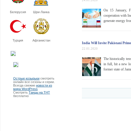
24.01.2020
On 15 January, F
Белорусия
Шри-Ланка
cooperation with Ind
generate energy fr
Турция
Афганистан
India Will Invite Pakistani Pr
22.01.2020
The historically ten
in full, hit a new
former state of Ja
Острые козырьки
смотреть
онлайн все сезоны и серии.
Всегда свежие
новости из
мира WordPress
Смотреть
Танцы на ТНТ
бесплатно