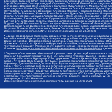
Борисовна, Таранова Юлия Николаевна, Туровский Александр Алексеевич, Васильева 
Сергей Георгиевич, Пивоваров Андрей Сергеевич, Писемский Евгений Александрович,
Викторович, Шарипков Олег Викторович, Мальсагов Муса Асланович, Мошель Ирина Ар
Александровна, Исламов Тимур Рифгатович, Романова Ольга Евгеньевна, Щаров Серг
Паутов Юрий Анатольевич, Верховский Александр Маркович, Пислакова-Паркер Марина
Рачинский Ян Збигневич, Жемкова Елена Борисовна, Гудков Лев Дмитриевич, Иллари
Николай Алексеевич, Блинушов Андрей Юрьевич, Мосин Алексей Геннадьевич, Гефтер
Владимировна, Баженова Светлана Куприяновна, Исаев Сергей Владимирович, Максим
Буртина Елена Юрьевна, Гендель Людмила Залмановна, Кокорина Екатерина Алексеев
Подузов Сергей Васильевич, Протасова Ирина Вячеславовна, Литинский Леонид Борис
Добровольская Анна Дмитриевна, Королева Александра Евгеньевна, Смирнов Владими
Петрович, Полякова Мара Федоровна, Резник Генри Маркович, Захаров Герман Конста
Источник:
http://unro.minjust.ru/NKOForeignAgent.aspx
данные на
28.08.2021
* Единый федеральный список организаций, в том числе иностранных и международны
Высший военный Маджлисуль Шура, Конгресс народов Ичкерии и Дагестана, Аль-Каида, 
Движение Талибан, Исламская партия Туркестана, Общество социальных реформ, Общес
Исламское государство, Джабха аль-Нусра ли-Ахль аш-Шам, Народное ополчение имен
Чистопольский Джамаат, Рохнамо ба суи давлати исломи, Террористическое сообщест
Источник:
http://nac.gov.ru/terroristicheskie-i-ekstremistskie-organizacii-i-materialy.html
данные
* Перечень общественных объединений и религиозных организаций в отношении котор
Национал-большевистская партия, ВЕК РА, Рада земли Кубанской Духовно Родовой Де
Староверов-Инглингов, Нурджулар, К Богодержавию, Таблиги Джамаат, Русское наци
славян, Ат-Такфир Валь-Хиджра, Пит Буль, Национал-социалистическая рабочая парт
Череповца, Духовно-Родовая Держава Русь, Русское национальное единство, Древнер
Кровь и Честь, О свободе совести и о религиозных объединениях, Омская организаци
религиозная организация п. Боровский, Община Коренного Русского народа Щелковског
организация «Братство», Свидетели Иеговы, О противодействии экстремистской деяте
болельщиков «Фирма», Молодежная правозащитная группа МПГ, Курсом Правды и Единен
республика Русь, Арестантское уголовное единство, Башкорт, Нация и свобода, W.H.С
прав граждан, Штабы Навального
Источник:
https://minjust.gov.ru/ru/documents/7822/
данные на
06.08.2021