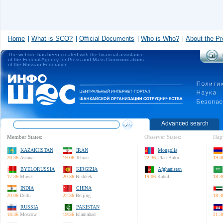
Home
What is SCO?
Official Documents
Who is Who?
About the Pr
The website has been created with the financial assistance
of the Federal Agency for Press and Mass Communications
of the Russian Federation
Advanced search
Member States:
Observer States:
Пар
KAZAKHSTAN
IRAN
Mongolia
20:36
Astana
19:06
Tehran
22:36
Ulan-Bator
19:0
BYELORUSSIA
KIRGIZIA
Afghanistan
17:36
Minsk
20:36
Bishkek
19:06
Kabul
18:3
INDIA
CHINA
20:06
Delhi
22:36
Beijing
18:3
RUSSIA
PAKISTAN
18:36
Moscow
19:36
Islamabad
21:3