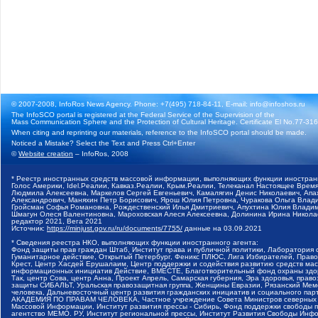
© 2007-2008, InfoRos News Agency. Phone: +7(495) 718-84-11, E-mail: info@infoshos.ru
The InfoSCO portal is registered at the Federal Service of the Supervision of the
Mass Communication Sphere and the Protection of Cultural Heritage. Certificate El No.77-3164
When citing and reprinting our materials, reference to the InfoSCO portal should be made.
Noticed a Mistake? Select the Text and Press Ctrl+Enter
©
Website creation
– InfoRos, 2008
* Реестр иностранных средств массовой информации, выполняющих функции иностранн
Голос Америки, Idel.Реалии, Кавказ.Реалии, Крым.Реалии, Телеканал Настоящее Время
Людмила Алексеевна, Маркелов Сергей Евгеньевич, Камалягин Денис Николаевич, Апах
Александрович, Маняхин Петр Борисович, Ярош Юлия Петровна, Чуракова Ольга Влади
Гройсман Софья Романовна, Рождественский Илья Дмитриевич, Апухтина Юлия Владимир
Шмагун Олеся Валентиновна, Мароховская Алеся Алексеевна, Долинина Ирина Никола
редактор 2021, Вега 2021
Источник:
https://minjust.gov.ru/ru/documents/7755/
данные на
03.09.2021
* Сведения реестра НКО, выполняющих функции иностранного агента:
Фонд защиты прав граждан Штаб, Институт права и публичной политики, Лаборатория
Гуманитарное действие, Открытый Петербург, Феникс ПЛЮС, Лига Избирателей, Правов
Крест, Центр Хасдей Ерушалаим, Центр поддержки и содействия развитию средств мас
информационных инициатив Действие, ВМЕСТЕ, Благотворительный фонд охраны здоров
Так, центр Сова, центр Анна, Проект Апрель, Самарская губерния, Эра здоровья, пр
защиты СИБАЛЬТ, Уральская правозащитная группа, Женщины Евразии, Рязанский Мемо
человека, Дальневосточный центр развития гражданских инициатив и социального пар
АКАДЕМИЯ ПО ПРАВАМ ЧЕЛОВЕКА, Частное учреждение Совета Министров северных стр
Массовой Информации, Институт развития прессы - Сибирь, Фонд поддержки свободы 
агентство МЕМО. РУ, Институт региональной прессы, Институт Развития Свободы Инф