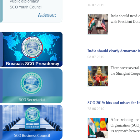
Public diplomacy
16.07.2019
SCO Youth Council
All themes »
India should tread c
with President Dona
India should clearly demarcate i
08.07.2019
There were several 
the Shanghai Coope
SCO 2019: hits and misses for I
25.06.2019
After winning re
Organization (SCO) 
its approach betwee