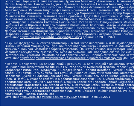
Борисовна, Таранова Юлия Николаевна, Туровский Александр Алексеевич, Васильева 
Сергей Георгиевич, Пивоваров Андрей Сергеевич, Писемский Евгений Александрович,
Викторович, Шарипков Олег Викторович, Мальсагов Муса Асланович, Мошель Ирина Ар
Александровна, Исламов Тимур Рифгатович, Романова Ольга Евгеньевна, Щаров Серг
Паутов Юрий Анатольевич, Верховский Александр Маркович, Пислакова-Паркер Марина
Рачинский Ян Збигневич, Жемкова Елена Борисовна, Гудков Лев Дмитриевич, Иллари
Николай Алексеевич, Блинушов Андрей Юрьевич, Мосин Алексей Геннадьевич, Гефтер
Владимировна, Баженова Светлана Куприяновна, Исаев Сергей Владимирович, Максим
Буртина Елена Юрьевна, Гендель Людмила Залмановна, Кокорина Екатерина Алексеев
Подузов Сергей Васильевич, Протасова Ирина Вячеславовна, Литинский Леонид Борис
Добровольская Анна Дмитриевна, Королева Александра Евгеньевна, Смирнов Владими
Петрович, Полякова Мара Федоровна, Резник Генри Маркович, Захаров Герман Конста
Источник:
http://unro.minjust.ru/NKOForeignAgent.aspx
данные на
28.08.2021
* Единый федеральный список организаций, в том числе иностранных и международны
Высший военный Маджлисуль Шура, Конгресс народов Ичкерии и Дагестана, Аль-Каида, 
Движение Талибан, Исламская партия Туркестана, Общество социальных реформ, Общес
Исламское государство, Джабха аль-Нусра ли-Ахль аш-Шам, Народное ополчение имен
Чистопольский Джамаат, Рохнамо ба суи давлати исломи, Террористическое сообщест
Источник:
http://nac.gov.ru/terroristicheskie-i-ekstremistskie-organizacii-i-materialy.html
данные
* Перечень общественных объединений и религиозных организаций в отношении котор
Национал-большевистская партия, ВЕК РА, Рада земли Кубанской Духовно Родовой Де
Староверов-Инглингов, Нурджулар, К Богодержавию, Таблиги Джамаат, Русское наци
славян, Ат-Такфир Валь-Хиджра, Пит Буль, Национал-социалистическая рабочая парт
Череповца, Духовно-Родовая Держава Русь, Русское национальное единство, Древнер
Кровь и Честь, О свободе совести и о религиозных объединениях, Омская организаци
религиозная организация п. Боровский, Община Коренного Русского народа Щелковског
организация «Братство», Свидетели Иеговы, О противодействии экстремистской деяте
болельщиков «Фирма», Молодежная правозащитная группа МПГ, Курсом Правды и Единен
республика Русь, Арестантское уголовное единство, Башкорт, Нация и свобода, W.H.С
прав граждан, Штабы Навального
Источник:
https://minjust.gov.ru/ru/documents/7822/
данные на
06.08.2021