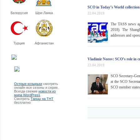
SCO in Today’s World collectio
Белорусия
Шри-Ланка
22.04.2019
The TASS news age
2018). The Shangh
addresses and spee
Турция
Афганистан
Vladimir Norov: SCO’s role in cr
22.04.2019
SCO Secretary-Gene
at the SCO Secreta
Острые козырьки
смотреть
SCO member states, 
онлайн все сезоны и серии.
Всегда свежие
новости из
мира WordPress
Смотреть
Танцы на ТНТ
бесплатно