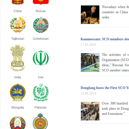
Nowadays when the 
China
Russia
countries as China
order.
Tajikistan
Uzbekistan
Kommersant: SCO members deem 
17.05.2019
The activities of 
Organization (SCO)
ideas," Russian Sec
SCO member states,
India
Iran
Dongfang hosts the First SCO 
22.04.2019
Over 300 hundred d
Mongolia
Pakistan
took place in Dong
and Extremism.”