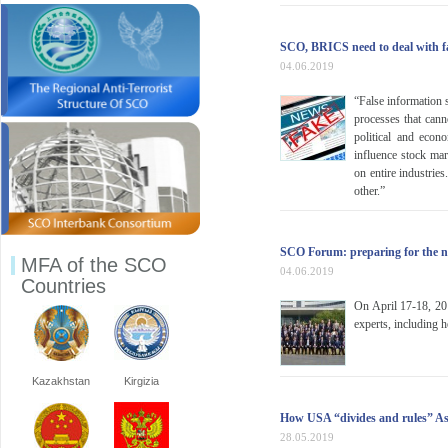
SCO, BRICS need to deal with 
04.06.2019
“False information 
processes that can
political and econ
influence stock mar
on entire industrie
other.”
SCO Forum: preparing for the 
MFA of the SCO
04.06.2019
Countries
On April 17-18, 20
experts, including 
Kazakhstan
Kirgizia
How USA “divides and rules” As
28.05.2019