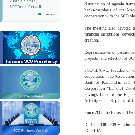
Public diplomacy
clarification of agenda ite
SCO Youth Council
banks-members of the Assoc
All themes »
cooperation with the SCO obs
The meeting also devoted gr
financial institutions, deve
creation.
Representatives of partner b
projects” and selection of SCO
SCO IBA was founded on Octo
cooperation. The Association
Bank of Kazakhstan JSC, 
Corporation “Bank of Deve
Savings Bank of the Repub
Activity of the Republic of U
Since 2008 the Eurasian Deve
During 2008-2009 Vneshecon
SCO IBA.