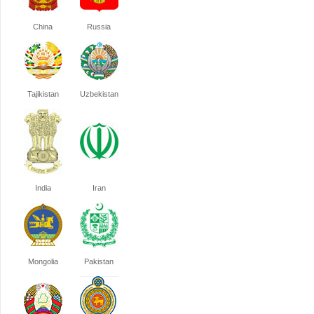
China
Russia
Tajikistan
Uzbekistan
India
Iran
Mongolia
Pakistan