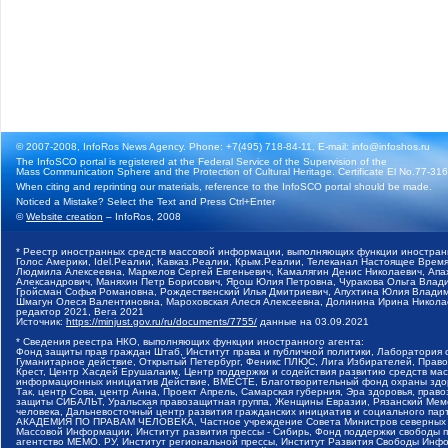
© 2007-2008, InfoRos News Agency. Phone: +7(495) 718-84-11, E-mail: info@infoshos.ru
The InfoSCO portal is registered at the Federal Service of the Supervision of the
Mass Communication Sphere and the Protection of Cultural Heritage. Certificate El No.77-3164
When citing and reprinting our materials, reference to the InfoSCO portal should be made.
Noticed a Mistake? Select the Text and Press Ctrl+Enter
©
Website creation
– InfoRos, 2008
* Реестр иностранных средств массовой информации, выполняющих функции иностранн
Голос Америки, Idel.Реалии, Кавказ.Реалии, Крым.Реалии, Телеканал Настоящее Время
Людмила Алексеевна, Маркелов Сергей Евгеньевич, Камалягин Денис Николаевич, Апах
Александрович, Маняхин Петр Борисович, Ярош Юлия Петровна, Чуракова Ольга Влади
Гройсман Софья Романовна, Рождественский Илья Дмитриевич, Апухтина Юлия Владимир
Шмагун Олеся Валентиновна, Мароховская Алеся Алексеевна, Долинина Ирина Никола
редактор 2021, Вега 2021
Источник:
https://minjust.gov.ru/ru/documents/7755/
данные на
03.09.2021
* Сведения реестра НКО, выполняющих функции иностранного агента:
Фонд защиты прав граждан Штаб, Институт права и публичной политики, Лаборатория
Гуманитарное действие, Открытый Петербург, Феникс ПЛЮС, Лига Избирателей, Правов
Крест, Центр Хасдей Ерушалаим, Центр поддержки и содействия развитию средств мас
информационных инициатив Действие, ВМЕСТЕ, Благотворительный фонд охраны здоров
Так, центр Сова, центр Анна, Проект Апрель, Самарская губерния, Эра здоровья, пр
защиты СИБАЛЬТ, Уральская правозащитная группа, Женщины Евразии, Рязанский Мемо
человека, Дальневосточный центр развития гражданских инициатив и социального пар
АКАДЕМИЯ ПО ПРАВАМ ЧЕЛОВЕКА, Частное учреждение Совета Министров северных стр
Массовой Информации, Институт развития прессы - Сибирь, Фонд поддержки свободы 
агентство МЕМО. РУ, Институт региональной прессы, Институт Развития Свободы Инф