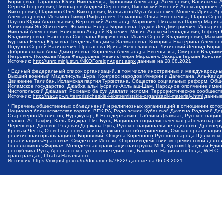
Борисовна, Таранова Юлия Николаевна, Туровский Александр Алексеевич, Васильева 
Сергей Георгиевич, Пивоваров Андрей Сергеевич, Писемский Евгений Александрович,
Викторович, Шарипков Олег Викторович, Мальсагов Муса Асланович, Мошель Ирина Ар
Александровна, Исламов Тимур Рифгатович, Романова Ольга Евгеньевна, Щаров Серг
Паутов Юрий Анатольевич, Верховский Александр Маркович, Пислакова-Паркер Марина
Рачинский Ян Збигневич, Жемкова Елена Борисовна, Гудков Лев Дмитриевич, Иллари
Николай Алексеевич, Блинушов Андрей Юрьевич, Мосин Алексей Геннадьевич, Гефтер
Владимировна, Баженова Светлана Куприяновна, Исаев Сергей Владимирович, Максим
Буртина Елена Юрьевна, Гендель Людмила Залмановна, Кокорина Екатерина Алексеев
Подузов Сергей Васильевич, Протасова Ирина Вячеславовна, Литинский Леонид Борис
Добровольская Анна Дмитриевна, Королева Александра Евгеньевна, Смирнов Владими
Петрович, Полякова Мара Федоровна, Резник Генри Маркович, Захаров Герман Конста
Источник:
http://unro.minjust.ru/NKOForeignAgent.aspx
данные на
28.08.2021
* Единый федеральный список организаций, в том числе иностранных и международны
Высший военный Маджлисуль Шура, Конгресс народов Ичкерии и Дагестана, Аль-Каида, 
Движение Талибан, Исламская партия Туркестана, Общество социальных реформ, Общес
Исламское государство, Джабха аль-Нусра ли-Ахль аш-Шам, Народное ополчение имен
Чистопольский Джамаат, Рохнамо ба суи давлати исломи, Террористическое сообщест
Источник:
http://nac.gov.ru/terroristicheskie-i-ekstremistskie-organizacii-i-materialy.html
данные
* Перечень общественных объединений и религиозных организаций в отношении котор
Национал-большевистская партия, ВЕК РА, Рада земли Кубанской Духовно Родовой Де
Староверов-Инглингов, Нурджулар, К Богодержавию, Таблиги Джамаат, Русское наци
славян, Ат-Такфир Валь-Хиджра, Пит Буль, Национал-социалистическая рабочая парт
Череповца, Духовно-Родовая Держава Русь, Русское национальное единство, Древнер
Кровь и Честь, О свободе совести и о религиозных объединениях, Омская организаци
религиозная организация п. Боровский, Община Коренного Русского народа Щелковског
организация «Братство», Свидетели Иеговы, О противодействии экстремистской деяте
болельщиков «Фирма», Молодежная правозащитная группа МПГ, Курсом Правды и Единен
республика Русь, Арестантское уголовное единство, Башкорт, Нация и свобода, W.H.С
прав граждан, Штабы Навального
Источник:
https://minjust.gov.ru/ru/documents/7822/
данные на
06.08.2021