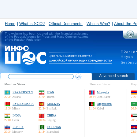
Home
What is SCO?
Official Documents
Who is Who?
About the Pr
The website has been created with the financial assistance
of the Federal Agency for Press and Mass Communications
of the Russian Federation
Advanced search
Member States:
Observer States:
Пар
KAZAKHSTAN
IRAN
Mongolia
22:34
Astana
21:04
Tehran
00:34
Ulan-Bator
21:0
BYELORUSSIA
KIRGIZIA
Afghanistan
19:34
Minsk
22:34
Bishkek
21:04
Kabul
20:3
INDIA
CHINA
22:04
Delhi
00:34
Beijing
20:3
RUSSIA
PAKISTAN
20:34
Moscow
21:34
Islamabad
23:3