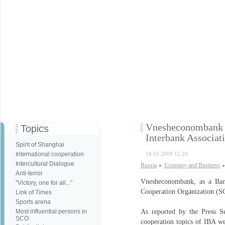
Vnesheconombank He
Topics
Interbank Associat
Spirit of Shanghai
International cooperation
16.03.2009 11:20
Intercultural Dialogue
Russia
Economy and Business
Anti-terror
Vnesheconombank, as a Ban
"Victory, one for all..."
Cooperation Organization (SC
Link of Times
Sports arena
Most influential persons in
As reported by the Press Se
SCO
cooperation topics of IBA we