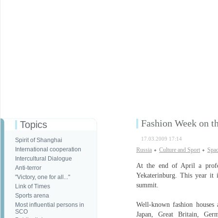
Fashion Week on t
Topics
17.03.2009 17:14
Spirit of Shanghai
International cooperation
Russia
Culture and Sport
Spa
Intercultural Dialogue
At the end of April a prof
Anti-terror
Yekaterinburg. This year it
"Victory, one for all..."
summit.
Link of Times
Sports arena
Well-known fashion houses 
Most influential persons in
SCO
Japan, Great Britain, Ger