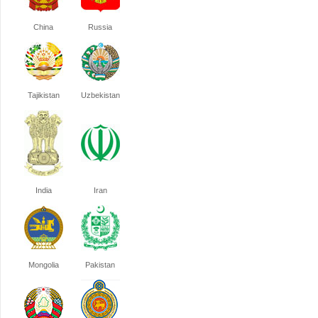
China
Russia
Tajikistan
Uzbekistan
India
Iran
Mongolia
Pakistan