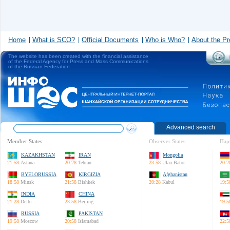
Home
What is SCO?
Official Documents
Who is Who?
About the Pr
The website has been created with the financial assistance
of the Federal Agency for Press and Mass Communications
of the Russian Federation
Advanced search
Member States:
Observer States:
Пар
KAZAKHSTAN
IRAN
Mongolia
21:58
Astana
20:28
Tehran
23:58
Ulan-Bator
20:2
BYELORUSSIA
KIRGIZIA
Afghanistan
18:58
Minsk
21:58
Bishkek
20:28
Kabul
19:5
INDIA
CHINA
21:28
Delhi
23:58
Beijing
19:5
RUSSIA
PAKISTAN
19:58
Moscow
20:58
Islamabad
22:5