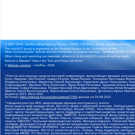
© 2007-2008, InfoRos News Agency. Phone: +7(495) 718-84-11, E-mail: info@infoshos.ru
The InfoSCO portal is registered at the Federal Service of the Supervision of the
Mass Communication Sphere and the Protection of Cultural Heritage. Certificate El No.77-3164
When citing and reprinting our materials, reference to the InfoSCO portal should be made.
Noticed a Mistake? Select the Text and Press Ctrl+Enter
©
Website creation
– InfoRos, 2008
* Реестр иностранных средств массовой информации, выполняющих функции иностранн
Голос Америки, Idel.Реалии, Кавказ.Реалии, Крым.Реалии, Телеканал Настоящее Время
Людмила Алексеевна, Маркелов Сергей Евгеньевич, Камалягин Денис Николаевич, Апах
Александрович, Маняхин Петр Борисович, Ярош Юлия Петровна, Чуракова Ольга Влади
Гройсман Софья Романовна, Рождественский Илья Дмитриевич, Апухтина Юлия Владимир
Шмагун Олеся Валентиновна, Мароховская Алеся Алексеевна, Долинина Ирина Никола
редактор 2021, Вега 2021
Источник:
https://minjust.gov.ru/ru/documents/7755/
данные на
03.09.2021
* Сведения реестра НКО, выполняющих функции иностранного агента:
Фонд защиты прав граждан Штаб, Институт права и публичной политики, Лаборатория
Гуманитарное действие, Открытый Петербург, Феникс ПЛЮС, Лига Избирателей, Правов
Крест, Центр Хасдей Ерушалаим, Центр поддержки и содействия развитию средств мас
информационных инициатив Действие, ВМЕСТЕ, Благотворительный фонд охраны здоров
Так, центр Сова, центр Анна, Проект Апрель, Самарская губерния, Эра здоровья, пр
защиты СИБАЛЬТ, Уральская правозащитная группа, Женщины Евразии, Рязанский Мемо
человека, Дальневосточный центр развития гражданских инициатив и социального пар
АКАДЕМИЯ ПО ПРАВАМ ЧЕЛОВЕКА, Частное учреждение Совета Министров северных стр
Массовой Информации, Институт развития прессы - Сибирь, Фонд поддержки свободы 
агентство МЕМО. РУ, Институт региональной прессы, Институт Развития Свободы Инф