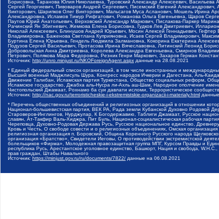
Борисовна, Таранова Юлия Николаевна, Туровский Александр Алексеевич, Васильева 
Сергей Георгиевич, Пивоваров Андрей Сергеевич, Писемский Евгений Александрович,
Викторович, Шарипков Олег Викторович, Мальсагов Муса Асланович, Мошель Ирина Ар
Александровна, Исламов Тимур Рифгатович, Романова Ольга Евгеньевна, Щаров Серг
Паутов Юрий Анатольевич, Верховский Александр Маркович, Пислакова-Паркер Марина
Рачинский Ян Збигневич, Жемкова Елена Борисовна, Гудков Лев Дмитриевич, Иллари
Николай Алексеевич, Блинушов Андрей Юрьевич, Мосин Алексей Геннадьевич, Гефтер
Владимировна, Баженова Светлана Куприяновна, Исаев Сергей Владимирович, Максим
Буртина Елена Юрьевна, Гендель Людмила Залмановна, Кокорина Екатерина Алексеев
Подузов Сергей Васильевич, Протасова Ирина Вячеславовна, Литинский Леонид Борис
Добровольская Анна Дмитриевна, Королева Александра Евгеньевна, Смирнов Владими
Петрович, Полякова Мара Федоровна, Резник Генри Маркович, Захаров Герман Конста
Источник:
http://unro.minjust.ru/NKOForeignAgent.aspx
данные на
28.08.2021
* Единый федеральный список организаций, в том числе иностранных и международны
Высший военный Маджлисуль Шура, Конгресс народов Ичкерии и Дагестана, Аль-Каида, 
Движение Талибан, Исламская партия Туркестана, Общество социальных реформ, Общес
Исламское государство, Джабха аль-Нусра ли-Ахль аш-Шам, Народное ополчение имен
Чистопольский Джамаат, Рохнамо ба суи давлати исломи, Террористическое сообщест
Источник:
http://nac.gov.ru/terroristicheskie-i-ekstremistskie-organizacii-i-materialy.html
данные
* Перечень общественных объединений и религиозных организаций в отношении котор
Национал-большевистская партия, ВЕК РА, Рада земли Кубанской Духовно Родовой Де
Староверов-Инглингов, Нурджулар, К Богодержавию, Таблиги Джамаат, Русское наци
славян, Ат-Такфир Валь-Хиджра, Пит Буль, Национал-социалистическая рабочая парт
Череповца, Духовно-Родовая Держава Русь, Русское национальное единство, Древнер
Кровь и Честь, О свободе совести и о религиозных объединениях, Омская организаци
религиозная организация п. Боровский, Община Коренного Русского народа Щелковског
организация «Братство», Свидетели Иеговы, О противодействии экстремистской деяте
болельщиков «Фирма», Молодежная правозащитная группа МПГ, Курсом Правды и Единен
республика Русь, Арестантское уголовное единство, Башкорт, Нация и свобода, W.H.С
прав граждан, Штабы Навального
Источник:
https://minjust.gov.ru/ru/documents/7822/
данные на
06.08.2021