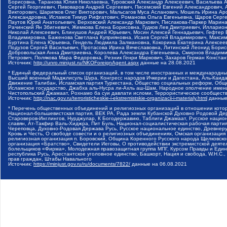
Борисовна, Таранова Юлия Николаевна, Туровский Александр Алексеевич, Васильева 
Сергей Георгиевич, Пивоваров Андрей Сергеевич, Писемский Евгений Александрович,
Викторович, Шарипков Олег Викторович, Мальсагов Муса Асланович, Мошель Ирина Ар
Александровна, Исламов Тимур Рифгатович, Романова Ольга Евгеньевна, Щаров Серг
Паутов Юрий Анатольевич, Верховский Александр Маркович, Пислакова-Паркер Марина
Рачинский Ян Збигневич, Жемкова Елена Борисовна, Гудков Лев Дмитриевич, Иллари
Николай Алексеевич, Блинушов Андрей Юрьевич, Мосин Алексей Геннадьевич, Гефтер
Владимировна, Баженова Светлана Куприяновна, Исаев Сергей Владимирович, Максим
Буртина Елена Юрьевна, Гендель Людмила Залмановна, Кокорина Екатерина Алексеев
Подузов Сергей Васильевич, Протасова Ирина Вячеславовна, Литинский Леонид Борис
Добровольская Анна Дмитриевна, Королева Александра Евгеньевна, Смирнов Владими
Петрович, Полякова Мара Федоровна, Резник Генри Маркович, Захаров Герман Конста
Источник:
http://unro.minjust.ru/NKOForeignAgent.aspx
данные на
28.08.2021
* Единый федеральный список организаций, в том числе иностранных и международны
Высший военный Маджлисуль Шура, Конгресс народов Ичкерии и Дагестана, Аль-Каида, 
Движение Талибан, Исламская партия Туркестана, Общество социальных реформ, Общес
Исламское государство, Джабха аль-Нусра ли-Ахль аш-Шам, Народное ополчение имен
Чистопольский Джамаат, Рохнамо ба суи давлати исломи, Террористическое сообщест
Источник:
http://nac.gov.ru/terroristicheskie-i-ekstremistskie-organizacii-i-materialy.html
данные
* Перечень общественных объединений и религиозных организаций в отношении котор
Национал-большевистская партия, ВЕК РА, Рада земли Кубанской Духовно Родовой Де
Староверов-Инглингов, Нурджулар, К Богодержавию, Таблиги Джамаат, Русское наци
славян, Ат-Такфир Валь-Хиджра, Пит Буль, Национал-социалистическая рабочая парт
Череповца, Духовно-Родовая Держава Русь, Русское национальное единство, Древнер
Кровь и Честь, О свободе совести и о религиозных объединениях, Омская организаци
религиозная организация п. Боровский, Община Коренного Русского народа Щелковског
организация «Братство», Свидетели Иеговы, О противодействии экстремистской деяте
болельщиков «Фирма», Молодежная правозащитная группа МПГ, Курсом Правды и Единен
республика Русь, Арестантское уголовное единство, Башкорт, Нация и свобода, W.H.С
прав граждан, Штабы Навального
Источник:
https://minjust.gov.ru/ru/documents/7822/
данные на
06.08.2021