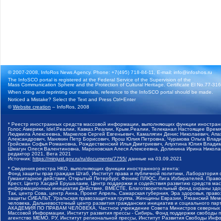
© 2007-2008, InfoRos News Agency. Phone: +7(495) 718-84-11, E-mail: info@infoshos.ru
The InfoSCO portal is registered at the Federal Service of the Supervision of the
Mass Communication Sphere and the Protection of Cultural Heritage. Certificate El No.77-3164
When citing and reprinting our materials, reference to the InfoSCO portal should be made.
Noticed a Mistake? Select the Text and Press Ctrl+Enter
©
Website creation
– InfoRos, 2008
* Реестр иностранных средств массовой информации, выполняющих функции иностранн
Голос Америки, Idel.Реалии, Кавказ.Реалии, Крым.Реалии, Телеканал Настоящее Время
Людмила Алексеевна, Маркелов Сергей Евгеньевич, Камалягин Денис Николаевич, Апах
Александрович, Маняхин Петр Борисович, Ярош Юлия Петровна, Чуракова Ольга Влади
Гройсман Софья Романовна, Рождественский Илья Дмитриевич, Апухтина Юлия Владимир
Шмагун Олеся Валентиновна, Мароховская Алеся Алексеевна, Долинина Ирина Никола
редактор 2021, Вега 2021
Источник:
https://minjust.gov.ru/ru/documents/7755/
данные на
03.09.2021
* Сведения реестра НКО, выполняющих функции иностранного агента:
Фонд защиты прав граждан Штаб, Институт права и публичной политики, Лаборатория
Гуманитарное действие, Открытый Петербург, Феникс ПЛЮС, Лига Избирателей, Правов
Крест, Центр Хасдей Ерушалаим, Центр поддержки и содействия развитию средств мас
информационных инициатив Действие, ВМЕСТЕ, Благотворительный фонд охраны здоров
Так, центр Сова, центр Анна, Проект Апрель, Самарская губерния, Эра здоровья, пр
защиты СИБАЛЬТ, Уральская правозащитная группа, Женщины Евразии, Рязанский Мемо
человека, Дальневосточный центр развития гражданских инициатив и социального пар
АКАДЕМИЯ ПО ПРАВАМ ЧЕЛОВЕКА, Частное учреждение Совета Министров северных стр
Массовой Информации, Институт развития прессы - Сибирь, Фонд поддержки свободы 
агентство МЕМО. РУ, Институт региональной прессы, Институт Развития Свободы Инф