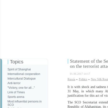
Statement of the S
Topics
on the terrorist att
Spirit of Shanghai
International cooperation
01.06.2017 14:17
Intercultural Dialogue
Russia
Politics
New Silk Rout
Anti-terror
It is with shock and sadness 
"Victory, one for all..."
31 May, in which many Afg
Link of Times
justification for this act of v
Sports arena
Most influential persons in
The SCO Secretariat extends
SCO
Republic of Afghanistan, its 