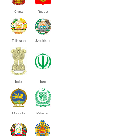
China
Russia
Tajikistan
Uzbekistan
India
Iran
Mongolia
Pakistan