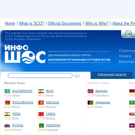
Home
What is SCO?
Official Documents
Who is Who?
About the Pr
The website has been created with the financial assistance
of the Federal Agency for Press and Mass Communications
of the Russian Federation
Advanced search
Member States:
Observer States:
Пар
KAZAKHSTAN
IRAN
Mongolia
15:55
Astana
14:25
Tehran
17:55
Ulan-Bator
14:2
BYELORUSSIA
KIRGIZIA
Afghanistan
12:55
Minsk
15:55
Bishkek
14:25
Kabul
13:5
INDIA
CHINA
15:25
Delhi
17:55
Beijing
13:5
RUSSIA
PAKISTAN
13:55
Moscow
14:55
Islamabad
16:5