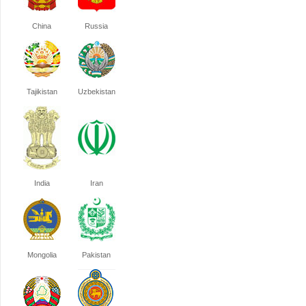
China
Russia
Tajikistan
Uzbekistan
India
Iran
Mongolia
Pakistan