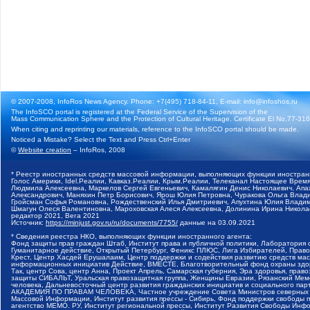
© 2007-2008, InfoRos News Agency. Phone: +7(495) 718-84-11, E-mail: info@infoshos.ru
The InfoSCO portal is registered at the Federal Service of the Supervision of the
Mass Communication Sphere and the Protection of Cultural Heritage. Certificate El No.77-3164
When citing and reprinting our materials, reference to the InfoSCO portal should be made.
Noticed a Mistake? Select the Text and Press Ctrl+Enter
©
Website creation
– InfoRos, 2008
* Реестр иностранных средств массовой информации, выполняющих функции иностранн
Голос Америки, Idel.Реалии, Кавказ.Реалии, Крым.Реалии, Телеканал Настоящее Время
Людмила Алексеевна, Маркелов Сергей Евгеньевич, Камалягин Денис Николаевич, Апах
Александрович, Маняхин Петр Борисович, Ярош Юлия Петровна, Чуракова Ольга Влади
Гройсман Софья Романовна, Рождественский Илья Дмитриевич, Апухтина Юлия Владимир
Шмагун Олеся Валентиновна, Мароховская Алеся Алексеевна, Долинина Ирина Никола
редактор 2021, Вега 2021
Источник:
https://minjust.gov.ru/ru/documents/7755/
данные на
03.09.2021
* Сведения реестра НКО, выполняющих функции иностранного агента:
Фонд защиты прав граждан Штаб, Институт права и публичной политики, Лаборатория
Гуманитарное действие, Открытый Петербург, Феникс ПЛЮС, Лига Избирателей, Правов
Крест, Центр Хасдей Ерушалаим, Центр поддержки и содействия развитию средств мас
информационных инициатив Действие, ВМЕСТЕ, Благотворительный фонд охраны здоров
Так, центр Сова, центр Анна, Проект Апрель, Самарская губерния, Эра здоровья, пр
защиты СИБАЛЬТ, Уральская правозащитная группа, Женщины Евразии, Рязанский Мемо
человека, Дальневосточный центр развития гражданских инициатив и социального пар
АКАДЕМИЯ ПО ПРАВАМ ЧЕЛОВЕКА, Частное учреждение Совета Министров северных стр
Массовой Информации, Институт развития прессы - Сибирь, Фонд поддержки свободы 
агентство МЕМО. РУ, Институт региональной прессы, Институт Развития Свободы Инф