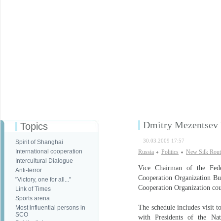
Dmitry Mezentsev W
Topics
30.03.2009 17:57
Spirit of Shanghai
International cooperation
Russia
Politics
New Silk Rout
Intercultural Dialogue
Vice Chairman of the Fede
Anti-terror
Cooperation Organization Bu
"Victory, one for all..."
Cooperation Organization cou
Link of Times
Sports arena
The schedule includes visit 
Most influential persons in
SCO
with Presidents of the Na