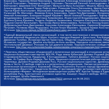
Борисовна, Таранова Юлия Николаевна, Туровский Александр Алексеевич, Васильева 
Сергей Георгиевич, Пивоваров Андрей Сергеевич, Писемский Евгений Александрович,
Викторович, Шарипков Олег Викторович, Мальсагов Муса Асланович, Мошель Ирина Ар
Александровна, Исламов Тимур Рифгатович, Романова Ольга Евгеньевна, Щаров Серг
Паутов Юрий Анатольевич, Верховский Александр Маркович, Пислакова-Паркер Марина
Рачинский Ян Збигневич, Жемкова Елена Борисовна, Гудков Лев Дмитриевич, Иллари
Николай Алексеевич, Блинушов Андрей Юрьевич, Мосин Алексей Геннадьевич, Гефтер
Владимировна, Баженова Светлана Куприяновна, Исаев Сергей Владимирович, Максим
Буртина Елена Юрьевна, Гендель Людмила Залмановна, Кокорина Екатерина Алексеев
Подузов Сергей Васильевич, Протасова Ирина Вячеславовна, Литинский Леонид Борис
Добровольская Анна Дмитриевна, Королева Александра Евгеньевна, Смирнов Владими
Петрович, Полякова Мара Федоровна, Резник Генри Маркович, Захаров Герман Конста
Источник:
http://unro.minjust.ru/NKOForeignAgent.aspx
данные на
28.08.2021
* Единый федеральный список организаций, в том числе иностранных и международны
Высший военный Маджлисуль Шура, Конгресс народов Ичкерии и Дагестана, Аль-Каида, 
Движение Талибан, Исламская партия Туркестана, Общество социальных реформ, Общес
Исламское государство, Джабха аль-Нусра ли-Ахль аш-Шам, Народное ополчение имен
Чистопольский Джамаат, Рохнамо ба суи давлати исломи, Террористическое сообщест
Источник:
http://nac.gov.ru/terroristicheskie-i-ekstremistskie-organizacii-i-materialy.html
данные
* Перечень общественных объединений и религиозных организаций в отношении котор
Национал-большевистская партия, ВЕК РА, Рада земли Кубанской Духовно Родовой Де
Староверов-Инглингов, Нурджулар, К Богодержавию, Таблиги Джамаат, Русское наци
славян, Ат-Такфир Валь-Хиджра, Пит Буль, Национал-социалистическая рабочая парт
Череповца, Духовно-Родовая Держава Русь, Русское национальное единство, Древнер
Кровь и Честь, О свободе совести и о религиозных объединениях, Омская организаци
религиозная организация п. Боровский, Община Коренного Русского народа Щелковског
организация «Братство», Свидетели Иеговы, О противодействии экстремистской деяте
болельщиков «Фирма», Молодежная правозащитная группа МПГ, Курсом Правды и Единен
республика Русь, Арестантское уголовное единство, Башкорт, Нация и свобода, W.H.С
прав граждан, Штабы Навального
Источник:
https://minjust.gov.ru/ru/documents/7822/
данные на
06.08.2021