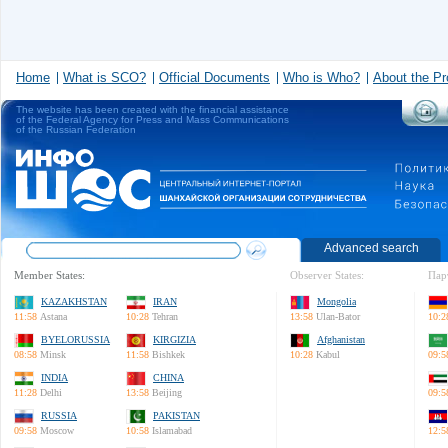
Home
What is SCO?
Official Documents
Who is Who?
About the Pr
The website has been created with the financial assistance
of the Federal Agency for Press and Mass Communications
of the Russian Federation
Advanced search
Member States:
Observer States:
Пар
KAZAKHSTAN
IRAN
Mongolia
11:58
Astana
10:28
Tehran
13:58
Ulan-Bator
10:2
BYELORUSSIA
KIRGIZIA
Afghanistan
08:58
Minsk
11:58
Bishkek
10:28
Kabul
09:5
INDIA
CHINA
11:28
Delhi
13:58
Beijing
09:5
RUSSIA
PAKISTAN
09:58
Moscow
10:58
Islamabad
12:5