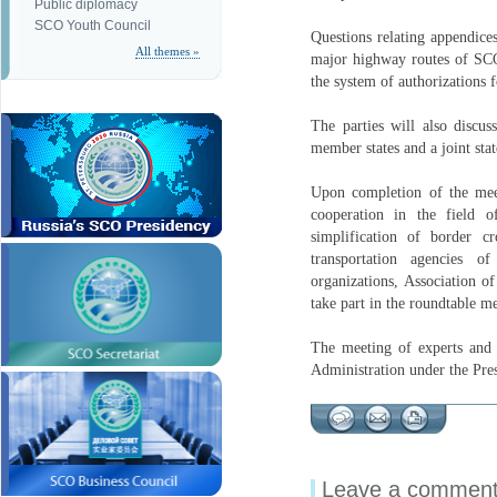
Public diplomacy
SCO Youth Council
Questions relating appendice
All themes »
major highway routes of SCO, 
the system of authorizations
The parties will also discu
member states and a joint sta
Upon completion of the mee
cooperation in the field o
simplification of border cr
transportation agencies o
organizations, Association of
take part in the roundtable m
The meeting of experts and 
Administration under the Pres
Leave a commen