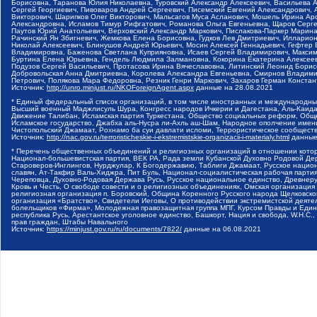
Борисовна, Таранова Юлия Николаевна, Туровский Александр Алексеевич, Васильева 
Сергей Георгиевич, Пивоваров Андрей Сергеевич, Писемский Евгений Александрович,
Викторович, Шарипков Олег Викторович, Мальсагов Муса Асланович, Мошель Ирина Ар
Александровна, Исламов Тимур Рифгатович, Романова Ольга Евгеньевна, Щаров Серг
Паутов Юрий Анатольевич, Верховский Александр Маркович, Пислакова-Паркер Марина
Рачинский Ян Збигневич, Жемкова Елена Борисовна, Гудков Лев Дмитриевич, Иллари
Николай Алексеевич, Блинушов Андрей Юрьевич, Мосин Алексей Геннадьевич, Гефтер
Владимировна, Баженова Светлана Куприяновна, Исаев Сергей Владимирович, Максим
Буртина Елена Юрьевна, Гендель Людмила Залмановна, Кокорина Екатерина Алексеев
Подузов Сергей Васильевич, Протасова Ирина Вячеславовна, Литинский Леонид Борис
Добровольская Анна Дмитриевна, Королева Александра Евгеньевна, Смирнов Владими
Петрович, Полякова Мара Федоровна, Резник Генри Маркович, Захаров Герман Конста
Источник:
http://unro.minjust.ru/NKOForeignAgent.aspx
данные на
28.08.2021
* Единый федеральный список организаций, в том числе иностранных и международны
Высший военный Маджлисуль Шура, Конгресс народов Ичкерии и Дагестана, Аль-Каида, 
Движение Талибан, Исламская партия Туркестана, Общество социальных реформ, Общес
Исламское государство, Джабха аль-Нусра ли-Ахль аш-Шам, Народное ополчение имен
Чистопольский Джамаат, Рохнамо ба суи давлати исломи, Террористическое сообщест
Источник:
http://nac.gov.ru/terroristicheskie-i-ekstremistskie-organizacii-i-materialy.html
данные
* Перечень общественных объединений и религиозных организаций в отношении котор
Национал-большевистская партия, ВЕК РА, Рада земли Кубанской Духовно Родовой Де
Староверов-Инглингов, Нурджулар, К Богодержавию, Таблиги Джамаат, Русское наци
славян, Ат-Такфир Валь-Хиджра, Пит Буль, Национал-социалистическая рабочая парт
Череповца, Духовно-Родовая Держава Русь, Русское национальное единство, Древнер
Кровь и Честь, О свободе совести и о религиозных объединениях, Омская организаци
религиозная организация п. Боровский, Община Коренного Русского народа Щелковског
организация «Братство», Свидетели Иеговы, О противодействии экстремистской деяте
болельщиков «Фирма», Молодежная правозащитная группа МПГ, Курсом Правды и Единен
республика Русь, Арестантское уголовное единство, Башкорт, Нация и свобода, W.H.С
прав граждан, Штабы Навального
Источник:
https://minjust.gov.ru/ru/documents/7822/
данные на
06.08.2021