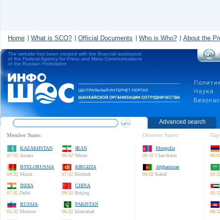
Home
What is SCO?
Official Documents
Who is Who?
About the Pr
The website has been created with the financial assistance
of the Federal Agency for Press and Mass Communications
of the Russian Federation
Advanced search
Member States:
Observer States:
Пар
KAZAKHSTAN
IRAN
Mongolia
07:32
Astana
06:02
Tehran
09:32
Ulan-Bator
06:0
BYELORUSSIA
KIRGIZIA
Afghanistan
04:32
Minsk
07:32
Bishkek
06:02
Kabul
05:3
INDIA
CHINA
07:02
Delhi
09:32
Beijing
05:3
RUSSIA
PAKISTAN
05:32
Moscow
06:32
Islamabad
08:3