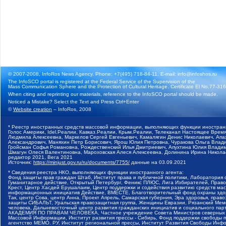
© 2007-2008, InfoRos News Agency. Phone: +7(495) 718-84-11, E-mail: info@infoshos.ru
The InfoSCO portal is registered at the Federal Service of the Supervision of the
Mass Communication Sphere and the Protection of Cultural Heritage. Certificate El No.77-3164
When citing and reprinting our materials, reference to the InfoSCO portal should be made.
Noticed a Mistake? Select the Text and Press Ctrl+Enter
©
Website creation
– InfoRos, 2008
* Реестр иностранных средств массовой информации, выполняющих функции иностранн
Голос Америки, Idel.Реалии, Кавказ.Реалии, Крым.Реалии, Телеканал Настоящее Время
Людмила Алексеевна, Маркелов Сергей Евгеньевич, Камалягин Денис Николаевич, Апах
Александрович, Маняхин Петр Борисович, Ярош Юлия Петровна, Чуракова Ольга Влади
Гройсман Софья Романовна, Рождественский Илья Дмитриевич, Апухтина Юлия Владимир
Шмагун Олеся Валентиновна, Мароховская Алеся Алексеевна, Долинина Ирина Никола
редактор 2021, Вега 2021
Источник:
https://minjust.gov.ru/ru/documents/7755/
данные на
03.09.2021
* Сведения реестра НКО, выполняющих функции иностранного агента:
Фонд защиты прав граждан Штаб, Институт права и публичной политики, Лаборатория
Гуманитарное действие, Открытый Петербург, Феникс ПЛЮС, Лига Избирателей, Правов
Крест, Центр Хасдей Ерушалаим, Центр поддержки и содействия развитию средств мас
информационных инициатив Действие, ВМЕСТЕ, Благотворительный фонд охраны здоров
Так, центр Сова, центр Анна, Проект Апрель, Самарская губерния, Эра здоровья, пр
защиты СИБАЛЬТ, Уральская правозащитная группа, Женщины Евразии, Рязанский Мемо
человека, Дальневосточный центр развития гражданских инициатив и социального пар
АКАДЕМИЯ ПО ПРАВАМ ЧЕЛОВЕКА, Частное учреждение Совета Министров северных стр
Массовой Информации, Институт развития прессы - Сибирь, Фонд поддержки свободы 
агентство МЕМО. РУ, Институт региональной прессы, Институт Развития Свободы Инф