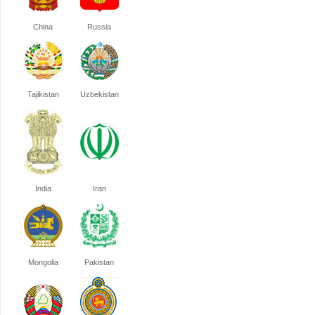
China
Russia
Tajikistan
Uzbekistan
India
Iran
Mongolia
Pakistan