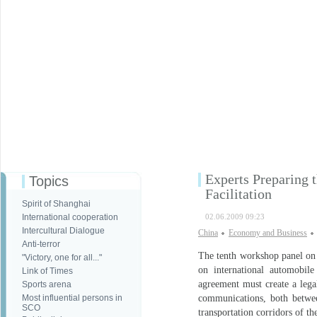
Experts Preparing
Topics
Facilitation
Spirit of Shanghai
International cooperation
02.06.2009 09:23
Intercultural Dialogue
China
Economy and Business
Anti-terror
The tenth workshop panel on
"Victory, one for all..."
on international automobile
Link of Times
agreement must create a lega
Sports arena
Most influential persons in
communications, both betwee
SCO
transportation corridors of t